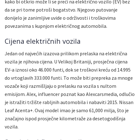
kako bi otkrio može li se preći na električno vozilo (EV) bez
da se pri tome potroši bogatstvo. Njegovo putovanje
donijelo je zanimljive uvide o održivosti i troškovima
povezanima s kupnjom električnog automobila.
Cijena električnih vozila
Jedan od najvećih izazova prilikom prelaska na električna
vozila je njihova cijena. U Velikoj Britaniji, prosječna cijena
EV-a iznosi oko 46.000 funti, dok se troškovi kreću od 14.995
do vrtoglavih 333.000 funti. To može biti prepreka za mnoge
vozače koji razmišljaju o prelasku na vozila s nultom
emisijom. Alex, influencer poznat kao Alexcarsmedia, odlučio
je istražiti tržište rabljnih automobila i nabaviti 2015. Nissan
Leaf Acenta+. Ovaj model imao je samo 61,000 milja, što je
značajno ispod prosječne kilometraže za desetogodišnja
vozila.