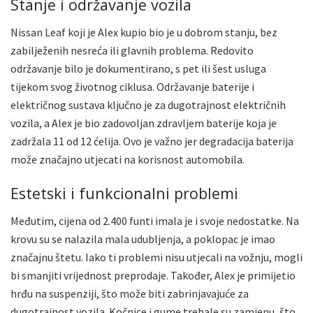
Stanje i održavanje vozila
Nissan Leaf koji je Alex kupio bio je u dobrom stanju, bez
zabilježenih nesreća ili glavnih problema. Redovito
održavanje bilo je dokumentirano, s pet ili šest usluga
tijekom svog životnog ciklusa. Održavanje baterije i
električnog sustava ključno je za dugotrajnost električnih
vozila, a Alex je bio zadovoljan zdravljem baterije koja je
zadržala 11 od 12 ćelija. Ovo je važno jer degradacija baterija
može značajno utjecati na korisnost automobila.
Estetski i funkcionalni problemi
Međutim, cijena od 2.400 funti imala je i svoje nedostatke. Na
krovu su se nalazila mala udubljenja, a poklopac je imao
značajnu štetu. Iako ti problemi nisu utjecali na vožnju, mogli
bi smanjiti vrijednost preprodaje. Također, Alex je primijetio
hrđu na suspenziji, što može biti zabrinjavajuće za
dugotrajnost vozila. Kočnice i gume trebale su zamjenu, što