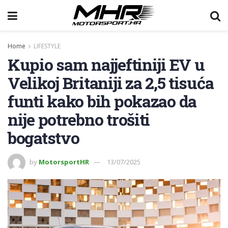
Home
LIFESTYLE
Kupio sam najjeftiniji EV u
Velikoj Britaniji za 2,5 tisuća
funti kako bih pokazao da
nije potrebno trošiti
bogatstvo
by
MotorsportHR
13/07/2025