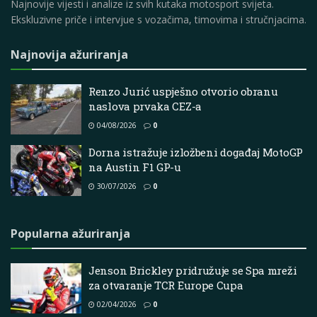
Najnovije vijesti i analize iz svih kutaka motosport svijeta.
Ekskluzivne priče i intervjue s vozačima, timovima i stručnjacima.
Najnovija ažuriranja
Renzo Jurić uspješno otvorio obranu
naslova prvaka CEZ-a
04/08/2026
0
Dorna istražuje izložbeni događaj MotoGP
na Austin F1 GP-u
30/07/2026
0
Popularna ažuriranja
Jenson Brickley pridružuje se Spa mreži
za otvaranje TCR Europe Cupa
02/04/2026
0