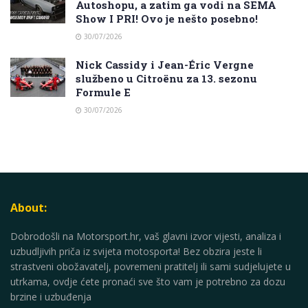
Autoshopu, a zatim ga vodi na SEMA
Show I PRI! Ovo je nešto posebno!
30/07/2026
Nick Cassidy i Jean-Éric Vergne
službeno u Citroënu za 13. sezonu
Formule E
30/07/2026
About:
Dobrodošli na Motorsport.hr, vaš glavni izvor vijesti, analiza i
uzbudljivih priča iz svijeta motosporta! Bez obzira jeste li
strastveni obožavatelj, povremeni pratitelj ili sami sudjelujete u
utrkama, ovdje ćete pronaći sve što vam je potrebno za dozu
brzine i uzbuđenja