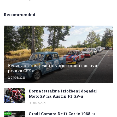
Recommended
Renzo Jurić uspješno otvorio obranu naslova
prvaka CEZ-a
04/08/2026
Dorna istražuje izložbeni događaj
MotoGP na Austin F1 GP-u
30/07/2026
Gradi Camaro Drift Car iz 1968. u