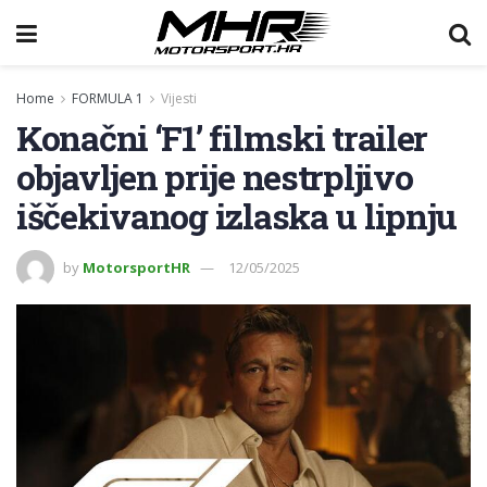
Home
FORMULA 1
Vijesti
Konačni ‘F1’ filmski trailer
objavljen prije nestrpljivo
iščekivanog izlaska u lipnju
by
MotorsportHR
12/05/2025