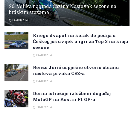
26. Velika nagrada Cazina: Nastavak sezone na
brdskim stazama
06/08/2026
Knego dvaput na korak do podija u
Češkoj, još uvijek u igri za Top 3 na kraju
sezone
06/08/2026
Renzo Jurić uspješno otvorio obranu
naslova prvaka CEZ-a
04/08/2026
Dorna istražuje izložbeni događaj
MotoGP na Austin F1 GP-u
30/07/2026