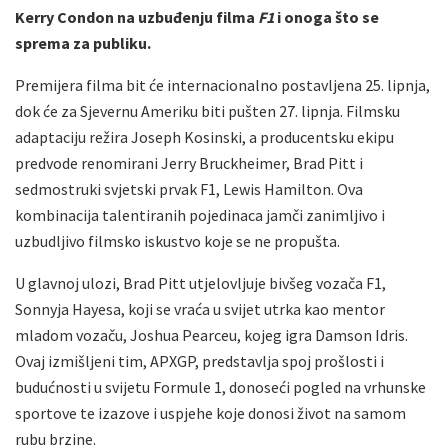
Kerry Condon na uzbuđenju filma
F1
i onoga što se
sprema za publiku.
Premijera filma bit će internacionalno postavljena 25. lipnja,
dok će za Sjevernu Ameriku biti pušten 27. lipnja. Filmsku
adaptaciju režira Joseph Kosinski, a producentsku ekipu
predvode renomirani Jerry Bruckheimer, Brad Pitt i
sedmostruki svjetski prvak F1, Lewis Hamilton. Ova
kombinacija talentiranih pojedinaca jamči zanimljivo i
uzbudljivo filmsko iskustvo koje se ne propušta.
U glavnoj ulozi, Brad Pitt utjelovljuje bivšeg vozača F1,
Sonnyja Hayesa, koji se vraća u svijet utrka kao mentor
mladom vozaču, Joshua Pearceu, kojeg igra Damson Idris.
Ovaj izmišljeni tim, APXGP, predstavlja spoj prošlosti i
budućnosti u svijetu Formule 1, donoseći pogled na vrhunske
sportove te izazove i uspjehe koje donosi život na samom
rubu brzine.