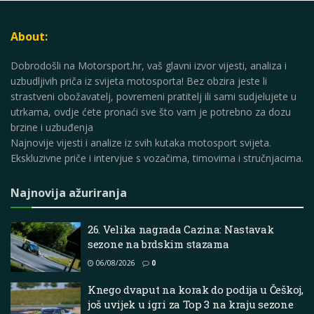
About:
Dobrodošli na Motorsport.hr, vaš glavni izvor vijesti, analiza i
uzbudljivih priča iz svijeta motosporta! Bez obzira jeste li
strastveni obožavatelj, povremeni pratitelj ili sami sudjelujete u
utrkama, ovdje ćete pronaći sve što vam je potrebno za dozu
brzine i uzbuđenja
Najnovije vijesti i analize iz svih kutaka motosport svijeta.
Ekskluzivne priče i intervjue s vozačima, timovima i stručnjacima.
Najnovija ažuriranja
26. Velika nagrada Cazina: Nastavak
sezone na brdskim stazama
06/08/2026
0
Knego dvaput na korak do podija u Češkoj,
još uvijek u igri za Top 3 na kraju sezone