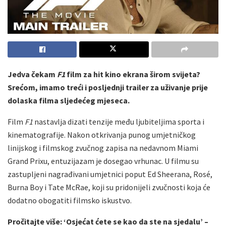
Jedva čekam
F1
film za hit kino ekrana širom svijeta?
Srećom, imamo treći i posljednji trailer za uživanje prije
dolaska filma sljedećeg mjeseca.
Film
F1
nastavlja dizati tenzije među ljubiteljima sporta i
kinematografije. Nakon otkrivanja punog umjetničkog
linijskog i filmskog zvučnog zapisa na nedavnom Miami
Grand Prixu, entuzijazam je dosegao vrhunac. U filmu su
zastupljeni nagrađivani umjetnici poput Ed Sheerana, Rosé,
Burna Boy i Tate McRae, koji su pridonijeli zvučnosti koja će
dodatno obogatiti filmsko iskustvo.
Pročitajte više: ‘Osjećat ćete se kao da ste na sjedalu’ –