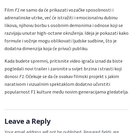
Film
F1
ne samo da će prikazati vozačke sposobnosti i
adrenalinske utrke, već će istražiti i emocionalnu dubinu
likova, njihovu borbu s osobnim demonima i odnose koji se
razvijaju unutar high-octane okruženja. Ideja je pokazati kako
formule i vožnje mogu oblikovati ljudske sudbine, što je
dodatna dimenzija koja će privući publiku.
Kada budete spremni, pritisnite video igrača iznad da biste
pogledali novi trailer i zaronite u svijet brzina i strasti koji
donosi
F1
. Očekuje se da će ovakav filmski projekt s jakim
narativom i vizualnim spektaklom dodatno učvrstiti
popularnost F1 kulture među novim generacijama gledatelja.
Leave a Reply
Your email address will not be published.
Required fields are