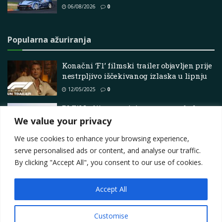
06/08/2026
0
Popularna ažuriranja
Konačni ‘F1’ filmski trailer objavljen prije
nestrpljivo iščekivanog izlaska u lipnju
12/05/2025
0
BMW Indija organizira program obuke za
drifting u Maharashtri
We value your privacy
14/04/2025
0
We use cookies to enhance your browsing experience,
serve personalised ads or content, and analyse our traffic.
By clicking "Accept All", you consent to our use of cookies.
Accept All
Impressum
About
Contact
Join Us
Privacy Policy
Terms
Marketing i oglašavanje
Customise