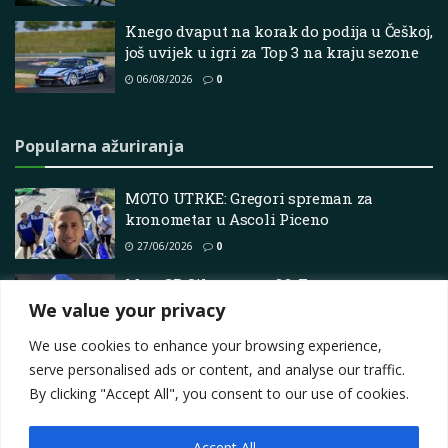
Knego dvaput na korak do podija u Češkoj,
još uvijek u igri za Top 3 na kraju sezone
06/08/2026
0
Popularna ažuriranja
MOTO UTRKE: Gregori spreman za
kronometar u Ascoli Piceno
27/06/2026
0
MotoGP, Silverstone Q2, Francesco
Bagnaia 3.: “Osjećaj nije još uvijek tu”
We value your privacy
16/06/2025
0
We use cookies to enhance your browsing experience,
serve personalised ads or content, and analyse our traffic.
By clicking "Accept All", you consent to our use of cookies.
Accept All