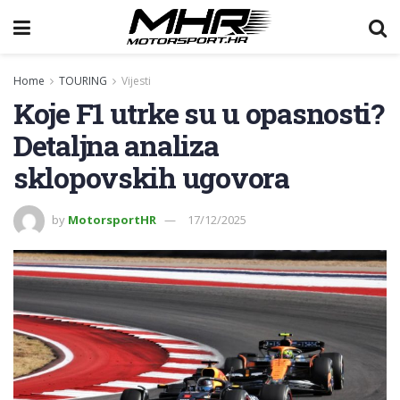
Home
TOURING
Vijesti
Koje F1 utrke su u opasnosti?
Detaljna analiza
sklopovskih ugovora
by
MotorsportHR
17/12/2025