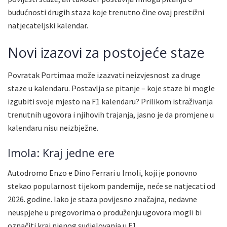
budućnosti drugih staza koje trenutno čine ovaj prestižni
natjecateljski kalendar.
Novi izazovi za postojeće staze
Povratak Portimaa može izazvati neizvjesnost za druge
staze u kalendaru. Postavlja se pitanje – koje staze bi mogle
izgubiti svoje mjesto na F1 kalendaru? Prilikom istraživanja
trenutnih ugovora i njihovih trajanja, jasno je da promjene u
kalendaru nisu neizbježne.
Imola: Kraj jedne ere
Autodromo Enzo e Dino Ferrari u Imoli, koji je ponovno
stekao popularnost tijekom pandemije, neće se natjecati od
2026. godine. Iako je staza povijesno značajna, nedavne
neuspjehe u pregovorima o produženju ugovora mogli bi
označiti kraj njenog sudjelovanja u F1.