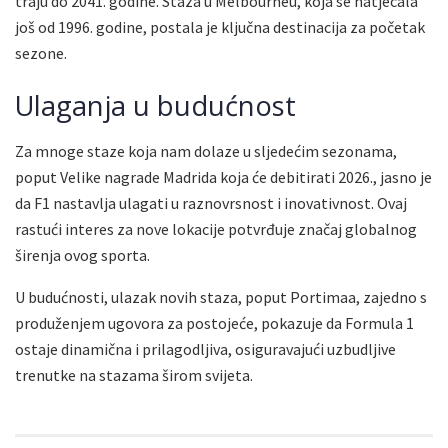
traju do 2041. godine. Staza u Melbourneu, koja se natjecala
još od 1996. godine, postala je ključna destinacija za početak
sezone.
Ulaganja u budućnost
Za mnoge staze koja nam dolaze u sljedećim sezonama,
poput Velike nagrade Madrida koja će debitirati 2026., jasno je
da F1 nastavlja ulagati u raznovrsnost i inovativnost. Ovaj
rastući interes za nove lokacije potvrđuje značaj globalnog
širenja ovog sporta.
U budućnosti, ulazak novih staza, poput Portimaa, zajedno s
produženjem ugovora za postojeće, pokazuje da Formula 1
ostaje dinamična i prilagodljiva, osiguravajući uzbudljive
trenutke na stazama širom svijeta.