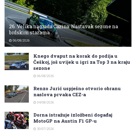
26. Velika nagrada Cazina: Nastavak sezone na
brdskim stazama
06/08/2026
Knego dvaput na korak do podija u
Češkoj, još uvijek u igri za Top 3 na kraju
sezone
06/08/2026
Renzo Jurić uspješno otvorio obranu
naslova prvaka CEZ-a
04/08/2026
Dorna istražuje izložbeni događaj
MotoGP na Austin F1 GP-u
30/07/2026