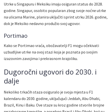
Utrke u Singapuru i Meksiku imaju osiguran status do 2028.
godine. Singapur, osobito popularan zbog svoje noćne utrke
na ulicama Marine, planira uključiti sprint utrku 2026. godine,
dok je Meksiko nedavno produžio svoj ugovor.
Portimao
Kako se Portimao vraća, obožavatelji F1 mogu očekivati
uzbudljive utrke na ovoj stazi koja je poznata po svojim
izazovnim zavojima i prekrasnom krajoliku.
Dugoročni ugovori do 2030. i
dalje
Nekoliko trkaćih staza osiguralo je svoja mjesta u F1
kalendaru do 2030. godine, uključujući Jeddah, Abu Dhabi,
Brazil, Kinu i Baku. Ove staze su kroz godine stvorile brojne
nezaboravne trenutke, a posebno Brasil i Abu Dhabi, koji su