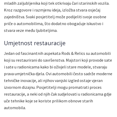
mladih zaljubljenika koji tek otkrivaju čari starinskih vozila.
Kroz razgovore i razmjenu ideja, izložba stvara osjećaj
zajedništva. Svaki posjetitelj može podijeliti svoje osobne
priče o automobilima, što dodatno obogaćuje iskustvo i
stvara veze među ljubiteljima.
Umjetnost restauracije
Jedan od fascinantnih aspekata Rods & Relics su automobili
koji su restaurirani do savršenstva. Majstori koji provode sate
i sate u radionicama kako bi oživjeli stare modele, stvaraju
prava umjetnička djela. Ovi automobili često sadrže moderne
tehničke inovacije, ali njihov vanjski izgled ostaje vjeran
izvornom dizajnu. Posjetitelji mogu promatrati proces
restauracije, a neki od njih čak sudjelovati u radionicama gdje
uče tehnike koje se koriste prilikom obnove starih
automobila.