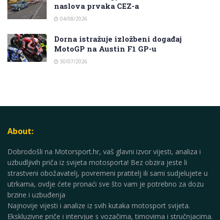
naslova prvaka CEZ-a
04/08/2026
Dorna istražuje izložbeni događaj
MotoGP na Austin F1 GP-u
30/07/2026
About:
Dobrodošli na Motorsport.hr, vaš glavni izvor vijesti, analiza i
uzbudljivih priča iz svijeta motosporta! Bez obzira jeste li
strastveni obožavatelj, povremeni pratitelj ili sami sudjelujete u
utrkama, ovdje ćete pronaći sve što vam je potrebno za dozu
brzine i uzbuđenja
Najnovije vijesti i analize iz svih kutaka motosport svijeta.
Ekskluzivne priče i intervjue s vozačima, timovima i stručnjacima.