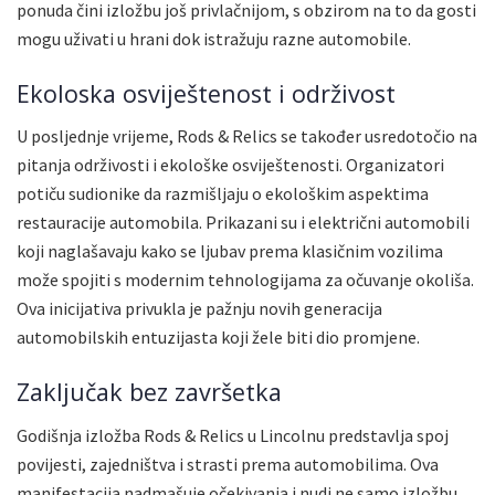
ponuda čini izložbu još privlačnijom, s obzirom na to da gosti
mogu uživati u hrani dok istražuju razne automobile.
Ekoloska osviještenost i održivost
U posljednje vrijeme, Rods & Relics se također usredotočio na
pitanja održivosti i ekološke osviještenosti. Organizatori
potiču sudionike da razmišljaju o ekološkim aspektima
restauracije automobila. Prikazani su i električni automobili
koji naglašavaju kako se ljubav prema klasičnim vozilima
može spojiti s modernim tehnologijama za očuvanje okoliša.
Ova inicijativa privukla je pažnju novih generacija
automobilskih entuzijasta koji žele biti dio promjene.
Zaključak bez završetka
Godišnja izložba Rods & Relics u Lincolnu predstavlja spoj
povijesti, zajedništva i strasti prema automobilima. Ova
manifestacija nadmašuje očekivanja i nudi ne samo izložbu