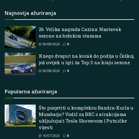
Najnovija ažuriranja
26. Velika nagrada Cazina: Nastavak
sezone na brdskim stazama
06/08/2026
0
Knego dvaput na korak do podija u Češkoj,
još uvijek u igri za Top 3 na kraju sezone
06/08/2026
0
Popularna ažuriranja
Što posjetiti u kompleksu Bandra-Kurla u
Mumbaiju? Vodič za BKC s atrakcijama
uključujući Tesla Showroom | Putničke
vijesti
16/07/2025
0