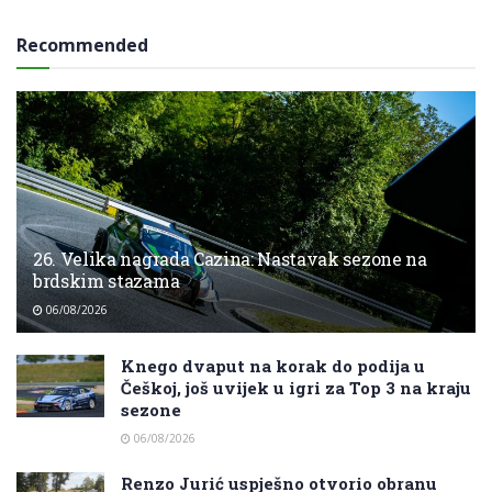
Recommended
26. Velika nagrada Cazina: Nastavak sezone na
brdskim stazama
06/08/2026
Knego dvaput na korak do podija u
Češkoj, još uvijek u igri za Top 3 na kraju
sezone
06/08/2026
Renzo Jurić uspješno otvorio obranu