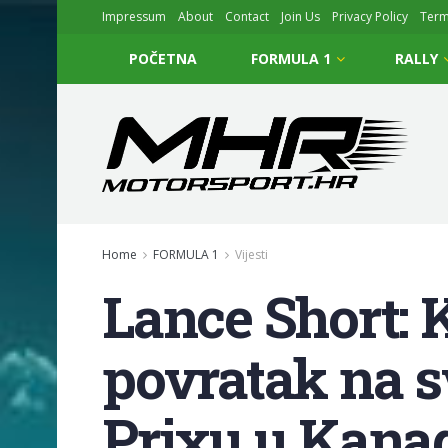
Impressum
About
Contact
Join Us
Privacy Policy
Ter
POČETNA
FORMULA 1
RALLY
Home
FORMULA 1
Vijesti
Lance Short: 
povratak na 
Prixu u Kana