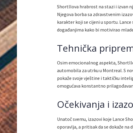
Shortllova hrabrost na stazi i izvan 
Njegova borba sa zdravstvenim izazo
karakter koji se cijeni u sportu. Lance
događanjima kako bi motivirao mlade 
Tehnička pripreml
Osim emocionalnog aspekta, Shortllo
automobila za utrku u Montreal. S no
pokaže svoje vještine i taktičku inte
omogućava konstantno prilagođavanje
Očekivanja i izazo
Unatoč svemu, izazovi koje Lance Shor
oporavlja, a pritisak da se dokaže n