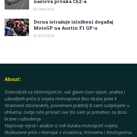
naslova prvaka CEZ-a
04/08/2026
Dorna istražuje izložbeni događaj
MotoGP na Austin F1 GP-u
30/07/2026
About:
Dobrodošli na Motorsport.hr, vaš glavni izvor vijesti, analiza i
uzbudljivih priča iz svijeta motosporta! Bez obzira jeste li
strastveni obožavatelj, povremeni pratitelj ili sami sudjelujete u
utrkama, ovdje ćete pronaći sve što vam je potrebno za dozu
brzine i uzbuđenja
Najnovije vijesti i analize iz svih kutaka motosport svijeta.
Ekskluzivne priče i intervjue s vozačima, timovima i stručnjacima.