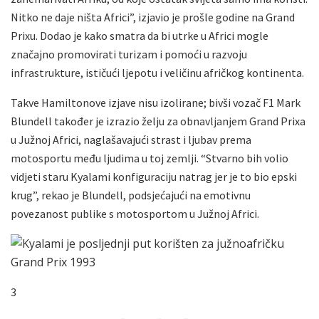
Nitko ne daje ništa Africi”, izjavio je prošle godine na Grand
Prixu. Dodao je kako smatra da bi utrke u Africi mogle
značajno promovirati turizam i pomoći u razvoju
infrastrukture, ističući ljepotu i veličinu afričkog kontinenta.
Takve Hamiltonove izjave nisu izolirane; bivši vozač F1 Mark
Blundell također je izrazio želju za obnavljanjem Grand Prixa
u Južnoj Africi, naglašavajući strast i ljubav prema
motosportu među ljudima u toj zemlji. “Stvarno bih volio
vidjeti staru Kyalami konfiguraciju natrag jer je to bio epski
krug”, rekao je Blundell, podsjećajući na emotivnu
povezanost publike s motosportom u Južnoj Africi.
3