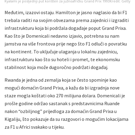
Kyalami je posljednji put korišten za južnoafričku Grand Prix 1993
Kredit: Getty
Međutim, izazovi ostaju. Hamilton je jasno naglasio da bi F1
trebala raditi na svojim obvezama prema zajednici i izgraditi
infrastrukturu koja bi podržala događaje poput Grand Prixa.
Kao što je Domenicali nedavno izjavio, potrebna su nam
jamstva na više frontova prije nego što F1 odluči o povratku
na kontinent. To uključuje ulaganja u lokalnu zajednicu,
infrastrukturu kao što su hoteli i promet, te ekonomsku
stabilnost koja može dugoročno podržati događaj.
Rwanda je jedna od zemalja koja se često spominje kao
mogući domaćin Grand Prixa, a kažu da bi izgradnja nove
staze mogla koštati oko 270 milijuna dolara. Domenicali je
prošle godine održao sastanak s predstavnicima Ruande
nakon “ozbiljnog” prijedloga za domaćin Grand Prixa u
Kigaliju, što pokazuje da su razgovori o mogućim lokacijama
za F1 u Africi svakako u tijeku.