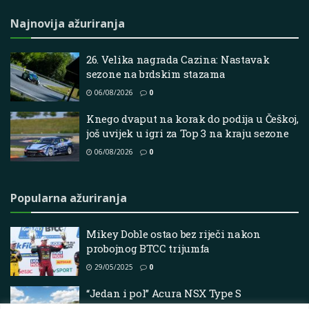
Najnovija ažuriranja
26. Velika nagrada Cazina: Nastavak
sezone na brdskim stazama
06/08/2026
0
Knego dvaput na korak do podija u Češkoj,
još uvijek u igri za Top 3 na kraju sezone
06/08/2026
0
Popularna ažuriranja
Mikey Doble ostao bez riječi nakon
probojnog BTCC trijumfa
29/05/2025
0
“Jedan i pol” Acura NSX Type S
superautomobili sudjelovat će u kultnom