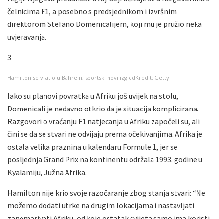
čelnicima F1, a posebno s predsjednikom i izvršnim
direktorom Stefano Domenicalijem, koji mu je pružio neka
uvjeravanja.
3
Hamilton se vratio u Bahrein, sportski novi izgled
Kredit: Getty
Iako su planovi povratka u Afriku još uvijek na stolu,
Domenicali je nedavno otkrio da je situacija komplicirana.
Razgovori o vraćanju F1 natjecanja u Afriku započeli su, ali
čini se da se stvari ne odvijaju prema očekivanjima. Afrika je
ostala velika praznina u kalendaru Formule 1, jer se
posljednja Grand Prix na kontinentu održala 1993. godine u
Kyalamiju, Južna Afrika.
Hamilton nije krio svoje razočaranje zbog stanja stvari: “Ne
možemo dodati utrke na drugim lokacijama i nastavljati
zanemarivati Afriku, od koje ostatak svijeta samo ima koristi.