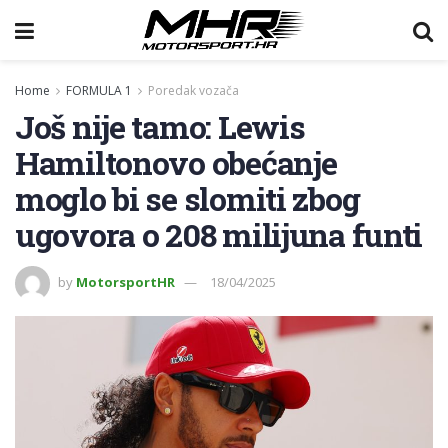
Home
FORMULA 1
Poredak vozača
Još nije tamo: Lewis
Hamiltonovo obećanje
moglo bi se slomiti zbog
ugovora o 208 milijuna funti
by
MotorsportHR
18/04/2025