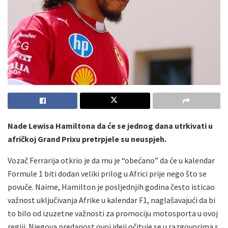
Nade Lewisa Hamiltona da će se jednog dana utrkivati ​​u
afričkoj Grand Prixu pretrpjele su neuspjeh.
Vozač Ferrarija otkrio je da mu je “obećano” da će u kalendar
Formule 1 biti dodan veliki prilog u Africi prije nego što se
povuče. Naime, Hamilton je posljednjih godina često isticao
važnost uključivanja Afrike u kalendar F1, naglašavajući da bi
to bilo od izuzetne važnosti za promociju motosporta u ovoj
regiji. Njegova predanost ovoj ideji očituje se u razgovorima s