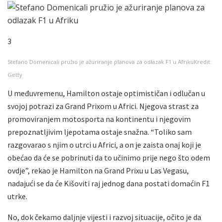
3
Stefano Domenicali pružio je ažuriranje planova za odlazak F1 u Afriku
Kredit:
Getty
U međuvremenu, Hamilton ostaje optimističan i odlučan u
svojoj potrazi za Grand Prixom u Africi. Njegova strast za
promoviranjem motosporta na kontinentu i njegovim
prepoznatljivim ljepotama ostaje snažna. “Toliko sam
razgovarao s njim o utrci u Africi, a on je zaista onaj koji je
obećao da će se pobrinuti da to učinimo prije nego što odem
ovdje”, rekao je Hamilton na Grand Prixu u Las Vegasu,
nadajući se da će Kišoviti raj jednog dana postati domaćin F1
utrke.
No, dok čekamo daljnje vijesti i razvoj situacije, očito je da