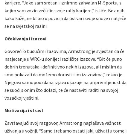
karijere. “Jako sam sretan i iznimno zahvalan M-Sportu, s
kojim sam vozio veći dio svoje rally karijere,” ističe. Bez njih,
kako kaže, ne bi bio u poziciji da ostvari svoje snove i natječe
se na svjetskoj razini.
Očekivanja i izazovi
Govoreći o budućim izazovima, Armstrong je svjestan da će
natjecanje u WRC-u donijeti različite izazove. “Bit će puno
dobrih trenutaka i definitivno nekih izazova, ali mislim da
smo pokazali da možemo dorasti tim izazovima,” rekao je.
Njegova samopouzdana izjava ukazuje na pripremljenost da
se suoči s onim što dolazi, te će nastaviti raditi na svojoj
vozačkoj vještini.
Motivacija i strast
Završavajući svoj razgovor, Armstrong naglašava važnost
uživanja u vožnji. “Samo trebamo ostati jaki, uživati u tome i