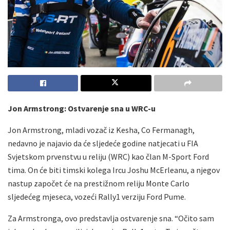
Jon Armstrong: Ostvarenje sna u WRC-u
Jon Armstrong, mladi vozač iz Kesha, Co Fermanagh,
nedavno je najavio da će sljedeće godine natjecati u FIA
Svjetskom prvenstvu u reliju (WRC) kao član M-Sport Ford
tima. On će biti timski kolega Ircu Joshu McErleanu, a njegov
nastup započet će na prestižnom reliju Monte Carlo
sljedećeg mjeseca, vozeći Rally1 verziju Ford Pume.
Za Armstronga, ovo predstavlja ostvarenje sna. “Očito sam