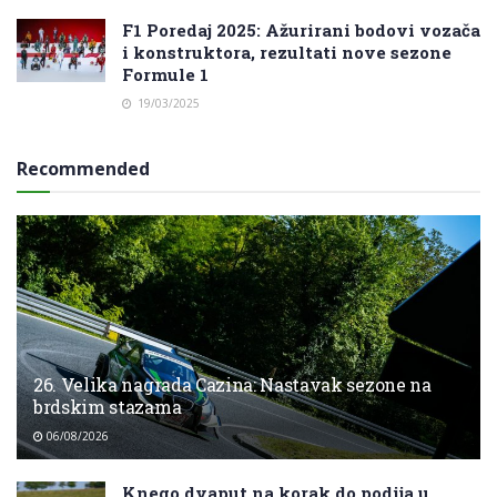
F1 Poredaj 2025: Ažurirani bodovi vozača
i konstruktora, rezultati nove sezone
Formule 1
19/03/2025
Recommended
26. Velika nagrada Cazina: Nastavak sezone na
brdskim stazama
06/08/2026
Knego dvaput na korak do podija u