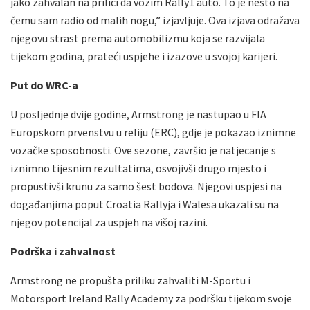
jako zahvalan na prilici da vozim Rally1 auto. To je nešto na
čemu sam radio od malih nogu,” izjavljuje. Ova izjava odražava
njegovu strast prema automobilizmu koja se razvijala
tijekom godina, prateći uspjehe i izazove u svojoj karijeri.
Put do WRC-a
U posljednje dvije godine, Armstrong je nastupao u FIA
Europskom prvenstvu u reliju (ERC), gdje je pokazao iznimne
vozačke sposobnosti. Ove sezone, završio je natjecanje s
iznimno tijesnim rezultatima, osvojivši drugo mjesto i
propustivši krunu za samo šest bodova. Njegovi uspjesi na
događanjima poput Croatia Rallyja i Walesa ukazali su na
njegov potencijal za uspjeh na višoj razini.
Podrška i zahvalnost
Armstrong ne propušta priliku zahvaliti M-Sportu i
Motorsport Ireland Rally Academy za podršku tijekom svoje