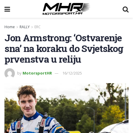
Home
RALLY
ERC
Jon Armstrong: ‘Ostvarenje
sna’ na koraku do Svjetskog
prvenstva u reliju
by
MotorsportHR
16/12/2025