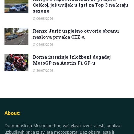
Češkoj, još uvijek u igri za Top 3 na kraju
sezone
06/08/2026
Renzo Jurić uspješno otvorio obranu
naslova prvaka CEZ-a
04/08/2026
Dorna istražuje izložbeni događaj
MotoGP na Austin F1 GP-u
30/07/2026
About:
Dobrodošli na Motorsport.hr, vaš glavni izvor vijesti, analiza i
uzbudljivih priča iz svijeta motosporta! Bez obzira jeste li