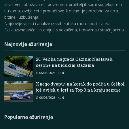
strastveni obožavatelj, povremeni pratitelj ili sami sudjelujete u
utrkama, ovdje ćete pronaći sve što vam je potrebno za dozu
brzine i uzbuđenja
Najnovije vijesti i analize iz svih kutaka motosport svijeta.
Ekskluzivne priče i intervjue s vozačima, timovima i stručnjacima.
Najnovija ažuriranja
26. Velika nagrada Cazina: Nastavak
sezone na brdskim stazama
06/08/2026
0
Knego dvaput na korak do podija u Češkoj,
još uvijek u igri za Top 3 na kraju sezone
06/08/2026
0
Popularna ažuriranja