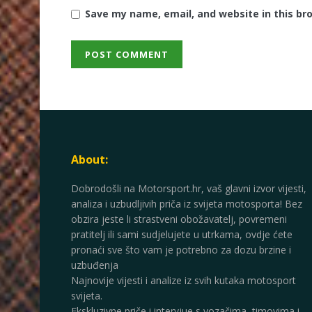
Save my name, email, and website in this br
About:
Dobrodošli na Motorsport.hr, vaš glavni izvor vijesti,
analiza i uzbudljivih priča iz svijeta motosporta! Bez
obzira jeste li strastveni obožavatelj, povremeni
pratitelj ili sami sudjelujete u utrkama, ovdje ćete
pronaći sve što vam je potrebno za dozu brzine i
uzbuđenja
Najnovije vijesti i analize iz svih kutaka motosport
svijeta.
Ekskluzivne priče i intervjue s vozačima, timovima i