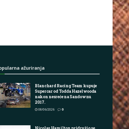
opularna ažuriranja
Blanchard Racing Team kupuje
Supercar od Todda Hazelwooda
nakon nesreće na Sandownu
2017.
08/06/2026
0
Nicolas Hamilton pridružio se