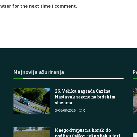
owser for the next time I comment.
Najnovija ažuriranja
P
26. Velika nagrada Cazina:
Nastavak sezone na brdskim
stazama
06/08/2026
0
Knego dvaput na korak do
podija u Češkoj, još uvijek u igri