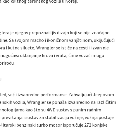
 kao kultnog terenskog vozila u Koreji.
era je njegov prepoznatljiv dizajn koji se nije značajno
dine. Sa svojom macho i ikoničnom vanjštinom, uključujući
 i kutne siluete, Wrangler se ističe na cesti i izvan nje.
mogućava uklanjanje krova i vrata, čime vozači mogu
prirodu.
u
led, već i izvanredne performanse. Zahvaljujući Jeepovom
enskih vozila, Wrangler se ponaša izvanredno na različitim
hnologijama kao što su 4WD sustav s punim radnim
revrtanja i sustav za stabilizaciju vožnje, vožnja postaje
0-litarski benzinski turbo motor isporučuje 272 konjske