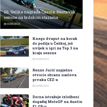
26. Velika nagrada Cazina: Nastavak
sezone na brdskim stazama
06/08/2026
Knego dvaput na korak
do podija u Češkoj, još
uvijek u igri za Top 3 na
kraju sezone
06/08/2026
Renzo Jurić uspješno
otvorio obranu naslova
prvaka CEZ-a
04/08/2026
Dorna istražuje izložbeni
događaj MotoGP na Austin
F1 GP-u