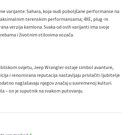
avne varijante: Sahara, koja nudi poboljšane performanse na
ka maksimalnim terenskim performansama; 4XE, plug-in
irana verzija kamiona. Svaka od ovih varijanti ima svoje
trebama i životnim stilovima vozača.
bilskom svijetu, Jeep Wrangler ostaje simbol avanture,
cija i renomirana reputacija nastavljaju privlačiti ljubitelje
dodatno naglašavaju njegov značaj u suvremenoj kulturi.
la – on je suputnik na svakom putovanju.