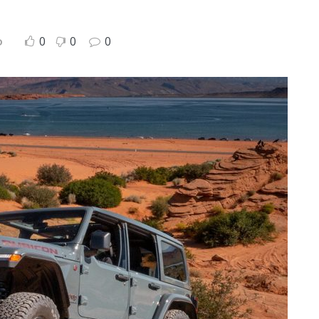
0
0
0
D