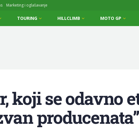
ms
Marketing i oglašavanje
TOURING
HILLCLIMB
MOTO GP
, koji se odavno e
zvan producenata”