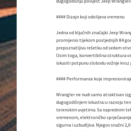
dugogodišnju povijest Jeep Wranglera
#### Dizajn koji odolijeva vremenu
Jedna od ključnih značajki Jeep Wrangl
promijenio tijekom posljednjih 84 go
prepoznatljivu rešetku od sedam otvora
Osim toga, konvertibilna struktura o
iskusiti potpunu slobodu vožnje kroz 
#### Performanse koje impresioniraj
Wrangler ne nudi samo atraktivan izg
dugogodišnjem iskustvu u razvoju ter
terenskim uvjetima. Sa naprednim te
vremenom, elektroničko sprječavanje p
sigurna i uzbudljiva. Njegov snažni 2,