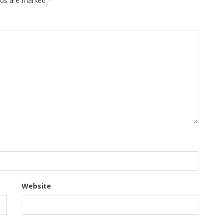
elds are marked
*
Website