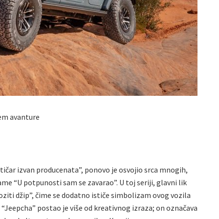
em avanture
ičar izvan producenata”, ponovo je osvojio srca mnogih,
me “U potpunosti sam se zavarao”. U toj seriji, glavni lik
voziti džip”, čime se dodatno ističe simbolizam ovog vozila
 “Jeepcha” postao je više od kreativnog izraza; on označava