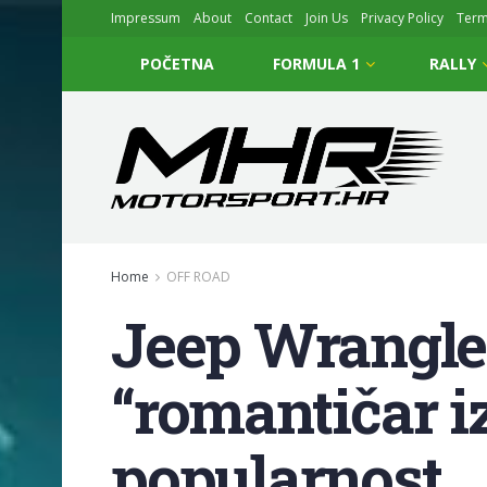
Impressum
About
Contact
Join Us
Privacy Policy
Ter
POČETNA
FORMULA 1
RALLY
Home
OFF ROAD
Jeep Wrangler
“romantičar i
popularnost…