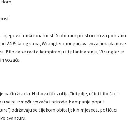
čudom.
lnost
 i njegova funkcionalnost. S obilnim prostorom za pohranu
od 2495 kilograma, Wrangler omogućava vozačima da nose
 Bilo da se radi o kampiranju ili planinarenju, Wrangler je
ih vozača.
način života. Njihova filozofija “idi gdje, učini bilo što”
aju veze između vozača i prirode. Kampanje poput
re”, održavaju se tijekom obiteljskih mjeseca, potičući
žive avanturu.