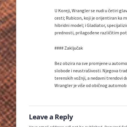
U Koreji, Wrangler se nudi u četiri gl
cesti; Rubicon, koji je orijentiran 
hibridni model; i Gladiator, specijaliz
prednosti, prilagođene različitim po
#### Zaključak
Bez obzira na sve promjene u automo
slobode i neustrašivosti. Njegova tradi
terenskih vožnji, a nedavni trendovi 
Wrangler je više od običnog automobi
Leave a Reply