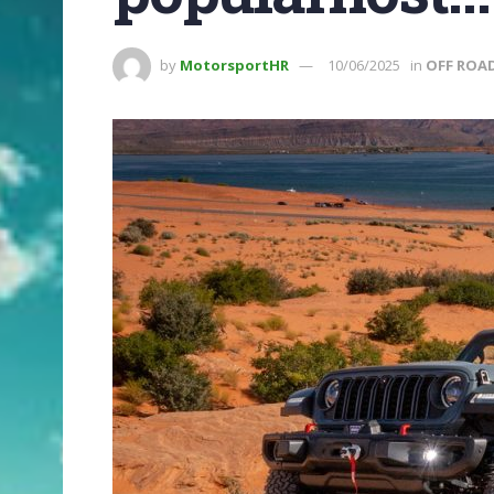
by
MotorsportHR
10/06/2025
in
OFF ROA