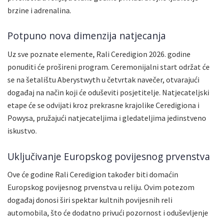
brzine i adrenalina.
Potpuno nova dimenzija natjecanja
Uz sve poznate elemente, Rali Ceredigion 2026. godine
ponuditi će prošireni program. Ceremonijalni start održat će
se na šetalištu Aberystwyth u četvrtak navečer, otvarajući
događaj na način koji će oduševiti posjetitelje. Natjecateljski
etape će se odvijati kroz prekrasne krajolike Ceredigiona i
Powysa, pružajući natjecateljima i gledateljima jedinstveno
iskustvo.
Uključivanje Europskog povijesnog prvenstva
Ove će godine Rali Ceredigion također biti domaćin
Europskog povijesnog prvenstva u reliju. Ovim potezom
događaj donosi širi spektar kultnih povijesnih reli
automobila, što će dodatno privući pozornost i oduševljenje