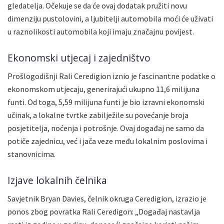
gledatelja. Očekuje se da će ovaj dodatak pružiti novu
dimenziju pustolovini, a ljubitelji automobila moći će uživati
u raznolikosti automobila koji imaju značajnu povijest.
Ekonomski utjecaj i zajedništvo
Prošlogodišnji Rali Ceredigion iznio je fascinantne podatke o
ekonomskom utjecaju, generirajući ukupno 11,6 milijuna
funti. Od toga, 5,59 milijuna funti je bio izravni ekonomski
učinak, a lokalne tvrtke zabilježile su povećanje broja
posjetitelja, noćenja i potrošnje. Ovaj događaj ne samo da
potiče zajednicu, već i jača veze među lokalnim poslovima i
stanovnicima.
Izjave lokalnih čelnika
Savjetnik Bryan Davies, čelnik okruga Ceredigion, izrazio je
ponos zbog povratka Rali Ceredigon: „Događaj nastavlja