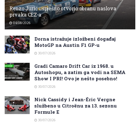
Renzo Jurić uspješno otvorio obranu naslova
prvaka CEZ-a
04/08/2026
Dorna istražuje izložbeni događaj
MotoGP na Austin F1 GP-u
30/07/2026
Gradi Camaro Drift Car iz 1968. u
Autoshopu, a zatim ga vodi na SEMA
Show I PRI! Ovo je nešto posebno!
30/07/2026
Nick Cassidy i Jean-Éric Vergne
službeno u Citroënu za 13. sezonu
Formule E
30/07/2026