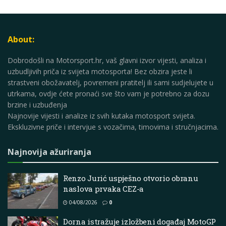
About:
Dobrodošli na Motorsport.hr, vaš glavni izvor vijesti, analiza i
uzbudljivih priča iz svijeta motosporta! Bez obzira jeste li
strastveni obožavatelj, povremeni pratitelj ili sami sudjelujete u
utrkama, ovdje ćete pronaći sve što vam je potrebno za dozu
brzine i uzbuđenja
Najnovije vijesti i analize iz svih kutaka motosport svijeta.
Ekskluzivne priče i intervjue s vozačima, timovima i stručnjacima.
Najnovija ažuriranja
Renzo Jurić uspješno otvorio obranu
naslova prvaka CEZ-a
04/08/2026
0
Dorna istražuje izložbeni događaj MotoGP