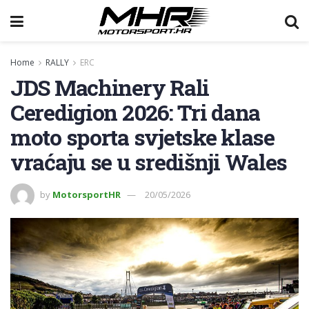
Home
RALLY
ERC
JDS Machinery Rali
Ceredigion 2026: Tri dana
moto sporta svjetske klase
vraćaju se u središnji Wales
by
MotorsportHR
20/05/2026