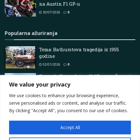
na Austin F1 GP-u
30/07/2026
0
Popularna ažuriranja
Tema: Bathurstova tragedija iz 1955.
godine
02/01/2026
0
Formula E surađuje s CLOT-om za Šangaj
E-Prix, pogledajte
We value your privacy
24/05/2025
0
We use cookies to enhance your browsing experience,
serve personalised ads or content, and analyse our traffic.
By clicking "Accept All", you consent to our use of cookies.
Accept All
Impressum
About
Contact
Join Us
Privacy Policy
Terms
Marketing i oglašavanje