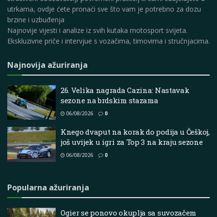
utrkama, ovdje ćete pronaći sve što vam je potrebno za dozu
brzine i uzbuđenja
Najnovije vijesti i analize iz svih kutaka motosport svijeta.
Ekskluzivne priče i intervjue s vozačima, timovima i stručnjacima.
Najnovija ažuriranja
26. Velika nagrada Cazina: Nastavak
sezone na brdskim stazama
06/08/2026
0
Knego dvaput na korak do podija u Češkoj,
još uvijek u igri za Top 3 na kraju sezone
06/08/2026
0
Popularna ažuriranja
Ogier se ponovo okuplja sa suvozačem