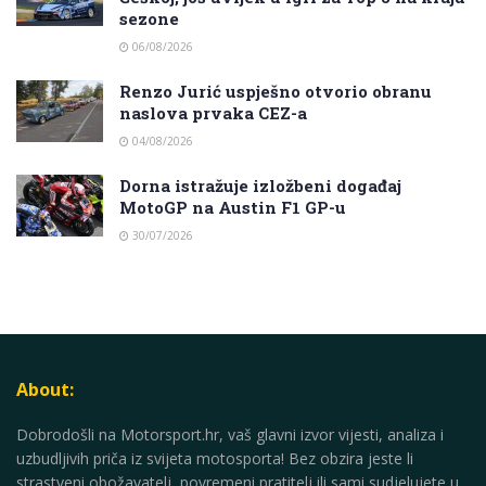
sezone
06/08/2026
Renzo Jurić uspješno otvorio obranu
naslova prvaka CEZ-a
04/08/2026
Dorna istražuje izložbeni događaj
MotoGP na Austin F1 GP-u
30/07/2026
About:
Dobrodošli na Motorsport.hr, vaš glavni izvor vijesti, analiza i
uzbudljivih priča iz svijeta motosporta! Bez obzira jeste li
strastveni obožavatelj, povremeni pratitelj ili sami sudjelujete u