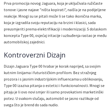
Prva promocija novog Jaguara, koja je uključivala ružičaste
tonove i jasne najave "ništa kopirati", naišla je na podijeljene
reakcije. Mnogi su se pitali može li se tako ikonična marka,
koja je izgradila svoju reputaciju na brzini i klasici, sada
preusmjeriti prema elektrifikaciji i modernizaciji. S dolaskom
koncepta Type 00, osjećaj iritacije i uzbuđenja rastao je među
automobilskoj zajednici.
Kontroverzni Dizajn
Dizajn Jaguara Type 00 hrabar je korak naprijed, sa svojim
kutnim linijama i futurističkim profilom. Bez stražnjeg
prozora i s jasnim industrijskim influencama u oblikovanju,
Type 00 izaziva pitanja o estetici i funkcionalnosti. Mnogi se
pitaju je li ovo novi smjer ili samo provokativni marketinški
potez. U svakom slučaju, automobil se jasno razlikuje od
svega što je brend do sada nudio.