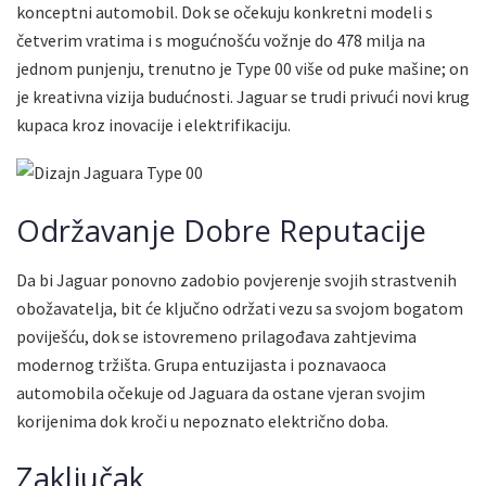
konceptni automobil. Dok se očekuju konkretni modeli s
četverim vratima i s mogućnošću vožnje do 478 milja na
jednom punjenju, trenutno je Type 00 više od puke mašine; on
je kreativna vizija budućnosti. Jaguar se trudi privući novi krug
kupaca kroz inovacije i elektrifikaciju.
Održavanje Dobre Reputacije
Da bi Jaguar ponovno zadobio povjerenje svojih strastvenih
obožavatelja, bit će ključno održati vezu sa svojom bogatom
poviješću, dok se istovremeno prilagođava zahtjevima
modernog tržišta. Grupa entuzijasta i poznavaoca
automobila očekuje od Jaguara da ostane vjeran svojim
korijenima dok kroči u nepoznato električno doba.
Zaključak