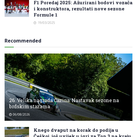
F1 Poredaj 2025: Ažurirani bodovi vozača
i konstruktora, rezultati nove sezone
Formule 1
19/03/2025
Recommended
26. Velika nagrada Cazina: Nastavak sezone na
brdskim stazama
06/08/2026
Knego dvaput na korak do podija u
Češkoj, još uvijek u igri za Top 3 na kraju