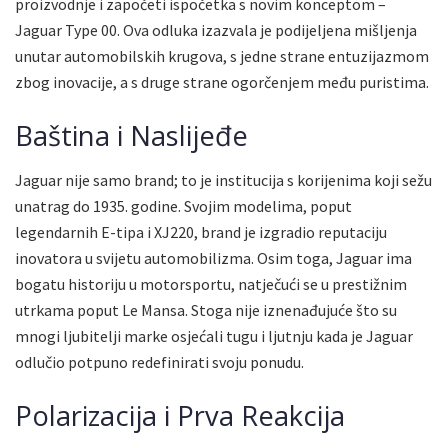
proizvodnje i započeti ispočetka s novim konceptom –
Jaguar Type 00. Ova odluka izazvala je podijeljena mišljenja
unutar automobilskih krugova, s jedne strane entuzijazmom
zbog inovacije, a s druge strane ogorčenjem među puristima.
Baština i Naslijeđe
Jaguar nije samo brand; to je institucija s korijenima koji sežu
unatrag do 1935. godine. Svojim modelima, poput
legendarnih E-tipa i XJ220, brand je izgradio reputaciju
inovatora u svijetu automobilizma. Osim toga, Jaguar ima
bogatu historiju u motorsportu, natječući se u prestižnim
utrkama poput Le Mansa. Stoga nije iznenađujuće što su
mnogi ljubitelji marke osjećali tugu i ljutnju kada je Jaguar
odlučio potpuno redefinirati svoju ponudu.
Polarizacija i Prva Reakcija