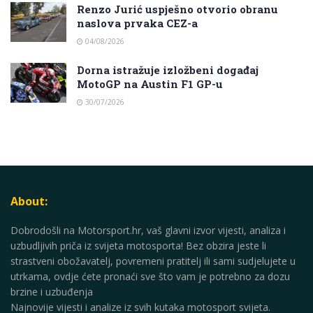
Renzo Jurić uspješno otvorio obranu
naslova prvaka CEZ-a
04/08/2026
Dorna istražuje izložbeni događaj
MotoGP na Austin F1 GP-u
30/07/2026
About:
Dobrodošli na Motorsport.hr, vaš glavni izvor vijesti, analiza i
uzbudljivih priča iz svijeta motosporta! Bez obzira jeste li
strastveni obožavatelj, povremeni pratitelj ili sami sudjelujete u
utrkama, ovdje ćete pronaći sve što vam je potrebno za dozu
brzine i uzbuđenja
Najnovije vijesti i analize iz svih kutaka motosport svijeta.