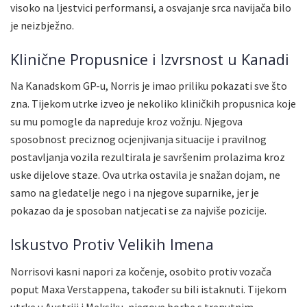
visoko na ljestvici performansi, a osvajanje srca navijača bilo
je neizbježno.
Klinične Propusnice i Izvrsnost u Kanadi
Na Kanadskom GP-u, Norris je imao priliku pokazati sve što
zna. Tijekom utrke izveo je nekoliko kliničkih propusnica koje
su mu pomogle da napreduje kroz vožnju. Njegova
sposobnost preciznog ocjenjivanja situacije i pravilnog
postavljanja vozila rezultirala je savršenim prolazima kroz
uske dijelove staze. Ova utrka ostavila je snažan dojam, ne
samo na gledatelje nego i na njegove suparnike, jer je
pokazao da je sposoban natjecati se za najviše pozicije.
Iskustvo Protiv Velikih Imena
Norrisovi kasni napori za kočenje, osobito protiv vozača
poput Maxa Verstappena, također su bili istaknuti. Tijekom
utrke u Austriji i Meksiku, njegove borbe s trenutnim