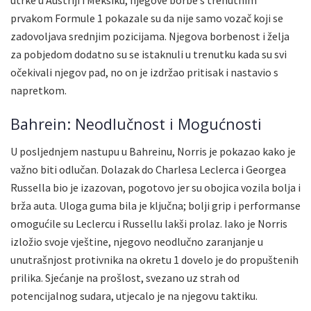
prvakom Formule 1 pokazale su da nije samo vozač koji se
zadovoljava srednjim pozicijama. Njegova borbenost i želja
za pobjedom dodatno su se istaknuli u trenutku kada su svi
očekivali njegov pad, no on je izdržao pritisak i nastavio s
napretkom.
Bahrein: Neodlučnost i Mogućnosti
U posljednjem nastupu u Bahreinu, Norris je pokazao kako je
važno biti odlučan. Dolazak do Charlesa Leclerca i Georgea
Russella bio je izazovan, pogotovo jer su obojica vozila bolja i
brža auta. Uloga guma bila je ključna; bolji grip i performanse
omogućile su Leclercu i Russellu lakši prolaz. Iako je Norris
izložio svoje vještine, njegovo neodlučno zaranjanje u
unutrašnjost protivnika na okretu 1 dovelo je do propuštenih
prilika. Sjećanje na prošlost, svezano uz strah od
potencijalnog sudara, utjecalo je na njegovu taktiku.