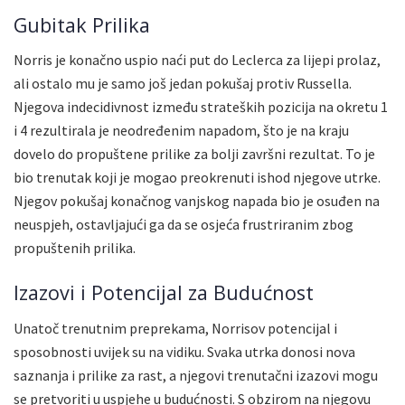
Gubitak Prilika
Norris je konačno uspio naći put do Leclerca za lijepi prolaz,
ali ostalo mu je samo još jedan pokušaj protiv Russella.
Njegova indecidivnost između strateških pozicija na okretu 1
i 4 rezultirala je neodređenim napadom, što je na kraju
dovelo do propuštene prilike za bolji završni rezultat. To je
bio trenutak koji je mogao preokrenuti ishod njegove utrke.
Njegov pokušaj konačnog vanjskog napada bio je osuđen na
neuspjeh, ostavljajući ga da se osjeća frustriranim zbog
propuštenih prilika.
Izazovi i Potencijal za Budućnost
Unatoč trenutnim preprekama, Norrisov potencijal i
sposobnosti uvijek su na vidiku. Svaka utrka donosi nova
saznanja i prilike za rast, a njegovi trenutačni izazovi mogu
se pretvoriti u uspjehe u budućnosti. S obzirom na njegovu