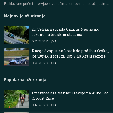
Ekskluzivne priče i intervjue s vozačima, timovima i stručnjacima.
Najnovija ažuriranja
26. Velika nagrada Cazina: Nastavak
sezone na brdskim stazama
06/08/2026
0
Knego dvaput na korak do podija u Češkoj,
još uvijek u igri za Top 3 na kraju sezone
06/08/2026
0
Popularna ažuriranja
Freewheelers testiraju zavoje na Auke Rec
Circuit Race
12/07/2026
0