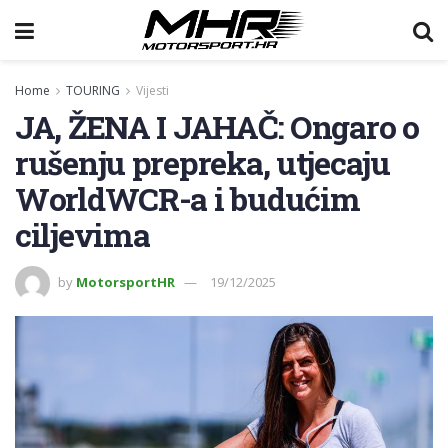
Home
TOURING
Vijesti
JA, ŽENA I JAHAČ: Ongaro o
rušenju prepreka, utjecaju
WorldWCR-a i budućim
ciljevima
by
MotorsportHR
19/12/2025