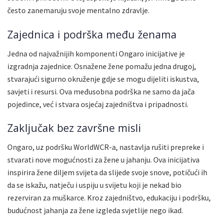
često zanemaruju svoje mentalno zdravlje.
Zajednica i podrška među ženama
Jedna od najvažnijih komponenti Ongaro inicijative je
izgradnja zajednice. Osnažene žene pomažu jedna drugoj,
stvarajući sigurno okruženje gdje se mogu dijeliti iskustva,
savjeti i resursi. Ova međusobna podrška ne samo da jača
pojedince, već i stvara osjećaj zajedništva i pripadnosti.
Zaključak bez završne misli
Ongaro, uz podršku WorldWCR-a, nastavlja rušiti prepreke i
stvarati nove mogućnosti za žene u jahanju. Ova inicijativa
inspirira žene diljem svijeta da slijede svoje snove, potičući ih
da se iskažu, natječu i uspiju u svijetu koji je nekad bio
rezerviran za muškarce. Kroz zajedništvo, edukaciju i podršku,
budućnost jahanja za žene izgleda svjetlije nego ikad.