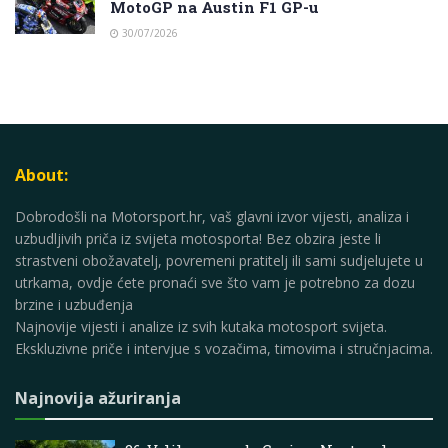
MotoGP na Austin F1 GP-u
30/07/2026
About:
Dobrodošli na Motorsport.hr, vaš glavni izvor vijesti, analiza i
uzbudljivih priča iz svijeta motosporta! Bez obzira jeste li
strastveni obožavatelj, povremeni pratitelj ili sami sudjelujete u
utrkama, ovdje ćete pronaći sve što vam je potrebno za dozu
brzine i uzbuđenja
Najnovije vijesti i analize iz svih kutaka motosport svijeta.
Ekskluzivne priče i intervjue s vozačima, timovima i stručnjacima.
Najnovija ažuriranja