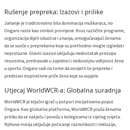
Rušenje prepreka: Izazovi i prilike
Jahanje je tradicionalno bila dominacija muškaraca, no
Ongaro raste kao simbol promjene. Kroz različite programe,
organizacija dijeli iskustva i znanja, omogućavajući ženama
da se suoče s preprekama koje su prethodno mogle izgledati
neprolazne. Glavni izazovi uključuju nedostatak pristupa
resursima, predrasude u zajednici i nedovoljnu vidljivost žena
u sportu. Ongaro radi na tome da osvijetli te prepreke i
predstavi inspirativne priče žena koje su uspjele.
Utjecaj WorldWCR-a: Globalna suradnja
WorldWCR je ključni igrač u potpori inicijativama poput
Ongara. Kao globalna platforma, WorldWCR pruža ženama
priliku da se natječu i povežu s kolegicama iz cijelog svijeta.
Njihova misija uključuje poticanje raznolikosti i inkluzije,