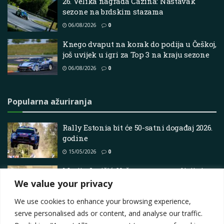
26. Velika nagrada Cazina: Nastavak
sezone na brdskim stazama
06/08/2026
0
Knego dvaput na korak do podija u Češkoj,
još uvijek u igri za Top 3 na kraju sezone
06/08/2026
0
Popularna ažuriranja
Rally Estonia bit će 50-satni događaj 2026.
godine
15/05/2026
0
Matija Jurišić: Večer ponosa, tradicije i
hrvatskog uspjeha
We value your privacy
17/11/2025
0
We use cookies to enhance your browsing experience,
serve personalised ads or content, and analyse our traffic.