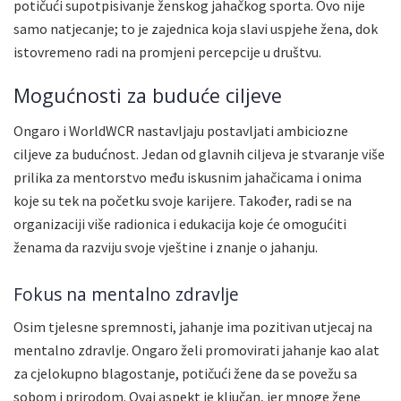
potičući supotpisivanje ženskog jahačkog sporta. Ovo nije
samo natjecanje; to je zajednica koja slavi uspjehe žena, dok
istovremeno radi na promjeni percepcije u društvu.
Mogućnosti za buduće ciljeve
Ongaro i WorldWCR nastavljaju postavljati ambiciozne
ciljeve za budućnost. Jedan od glavnih ciljeva je stvaranje više
prilika za mentorstvo među iskusnim jahačicama i onima
koje su tek na početku svoje karijere. Također, radi se na
organizaciji više radionica i edukacija koje će omogućiti
ženama da razviju svoje vještine i znanje o jahanju.
Fokus na mentalno zdravlje
Osim tjelesne spremnosti, jahanje ima pozitivan utjecaj na
mentalno zdravlje. Ongaro želi promovirati jahanje kao alat
za cjelokupno blagostanje, potičući žene da se povežu sa
sobom i prirodom. Ovaj aspekt je ključan, jer mnoge žene