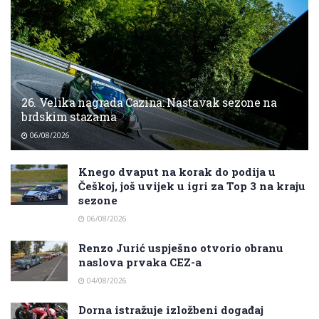
26. Velika nagrada Cazina: Nastavak sezone na
brdskim stazama
06/08/2026
Knego dvaput na korak do podija u
Češkoj, još uvijek u igri za Top 3 na kraju
sezone
06/08/2026
Renzo Jurić uspješno otvorio obranu
naslova prvaka CEZ-a
04/08/2026
Dorna istražuje izložbeni događaj