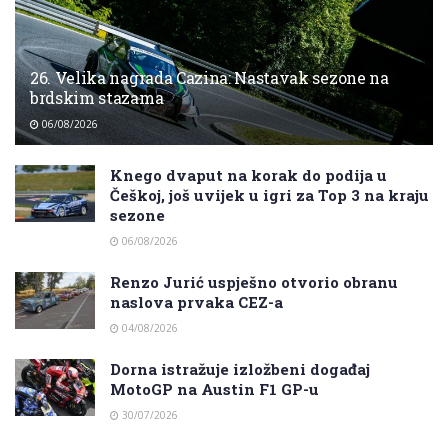
26. Velika nagrada Cazina: Nastavak sezone na
brdskim stazama
06/08/2026
Knego dvaput na korak do podija u
Češkoj, još uvijek u igri za Top 3 na kraju
sezone
06/08/2026
Renzo Jurić uspješno otvorio obranu
naslova prvaka CEZ-a
04/08/2026
Dorna istražuje izložbeni događaj
MotoGP na Austin F1 GP-u
30/07/2026