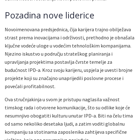
Pozadina nove liderice
Novoimenovana predsjednica, čija karijera trajno obilježava
strast prema inovacijama i održivosti, prethodno je obnašala
ključne vodeće uloge u vodećim tehnološkim kompanijama.
Njezino iskustvo u području strateškog planiranja i
upravljanja projektima postavlja čvrste temelje za
budućnost IPD-a. Kroz svoju karijeru, uspjela je uvesti brojne
projekte koji su značajno unaprijedili poslovne procese i
povećali profitabilnost.
Ova stručnjakinja u svom je pristupu naglasila važnost
timskog rada i otvorene komunikacije, što su odlike koje će
nesumnjivo obogatiti kulturu unutar IPD-a. Biti na čelu tima
od samo nekoliko desetaka ljudi, a zatim voditi globalnu
kompaniju sa stotinama zaposlenika zahtijeva specifične
vještine, koje ona nesumnjivo posjeduje.