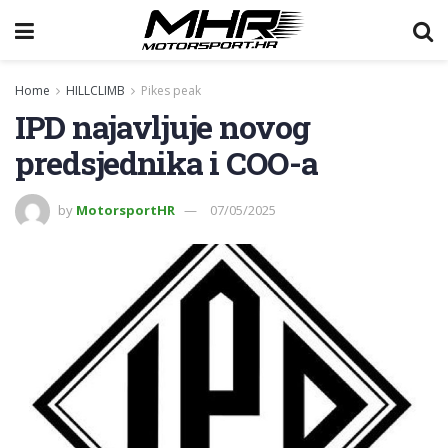
Home
HILLCLIMB
Pikes peak
IPD najavljuje novog
predsjednika i COO-a
by
MotorsportHR
07/05/2025