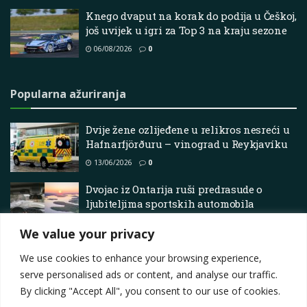
Knego dvaput na korak do podija u Češkoj,
još uvijek u igri za Top 3 na kraju sezone
06/08/2026
0
Popularna ažuriranja
Dvije žene ozlijeđene u relikros nesreći u
Hafnarfjörðuru – vinograd u Reykjavíku
13/06/2026
0
Dvojac iz Ontarija ruši predrasude o
ljubiteljima sportskih automobila
uređujući slikovite rute za vožnju širom
We value your privacy
pokrajine
02/05/2026
0
We use cookies to enhance your browsing experience,
serve personalised ads or content, and analyse our traffic.
By clicking "Accept All", you consent to our use of cookies.