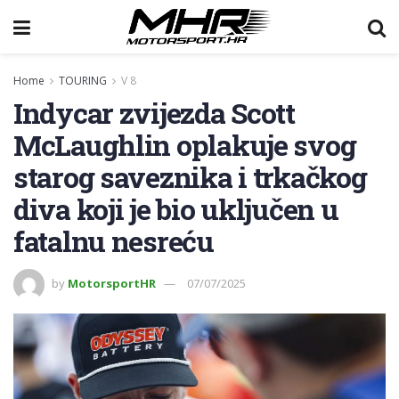
Home
TOURING
V 8
Indycar zvijezda Scott
McLaughlin oplakuje svog
starog saveznika i trkačkog
diva koji je bio uključen u
fatalnu nesreću
by
MotorsportHR
07/07/2025