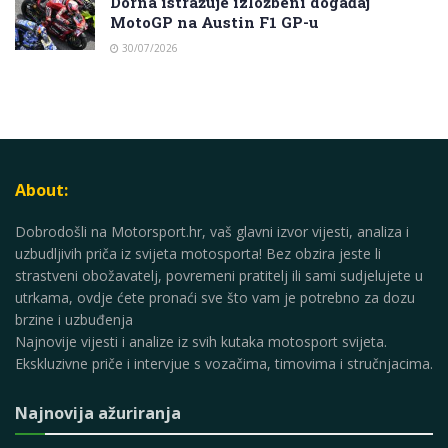
Dorna istražuje izložbeni događaj
MotoGP na Austin F1 GP-u
30/07/2026
About:
Dobrodošli na Motorsport.hr, vaš glavni izvor vijesti, analiza i
uzbudljivih priča iz svijeta motosporta! Bez obzira jeste li
strastveni obožavatelj, povremeni pratitelj ili sami sudjelujete u
utrkama, ovdje ćete pronaći sve što vam je potrebno za dozu
brzine i uzbuđenja
Najnovije vijesti i analize iz svih kutaka motosport svijeta.
Ekskluzivne priče i intervjue s vozačima, timovima i stručnjacima.
Najnovija ažuriranja