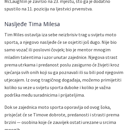
McLaughlin je završio na 23. mjestu, što ga je dodatno
spustilo na 11. poziciju na ljestvici prvenstva.
Nasljeđe Tima Milesa
Tim Miles ostavlja iza sebe neizbrisiv trag u svijetu moto
sporta, a njegovo nasljeđe će se osjetiti još dugo. Nije bio
samo vozač ili poslovni čovjek; bio je mentor mnogim
mladim talentima i uzor unutar zajednice. Njegova strast
prema utrkama i predanost poslu zasigurno će živjeti kroz
sjećanja svih onih koji su ga poznavali ili su bili pod njegovim
utjecajem. Iz ovog tragičnog događaja, možemo primijetiti
koliko su veze u svijetu sporta duboke i koliko je važna
podrška među suradnicima i prijateljima.
Dok se zajednica moto sporta oporavlja od ovog šoka,
prisjećat će se Timove dobrote, predanosti i strasti prema
brzini — osobina koje će zauvijek ostati urezane u srcima
mnogih.