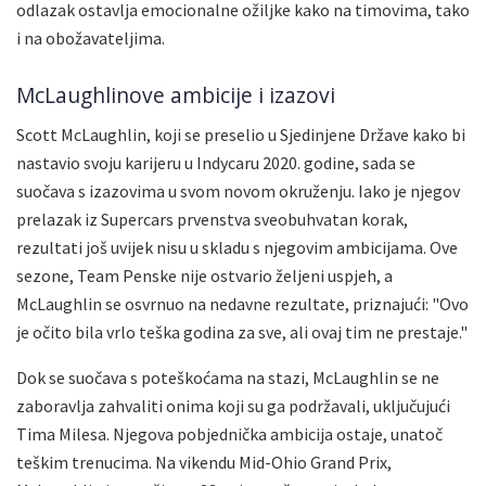
odlazak ostavlja emocionalne ožiljke kako na timovima, tako
i na obožavateljima.
McLaughlinove ambicije i izazovi
Scott McLaughlin, koji se preselio u Sjedinjene Države kako bi
nastavio svoju karijeru u Indycaru 2020. godine, sada se
suočava s izazovima u svom novom okruženju. Iako je njegov
prelazak iz Supercars prvenstva sveobuhvatan korak,
rezultati još uvijek nisu u skladu s njegovim ambicijama. Ove
sezone, Team Penske nije ostvario željeni uspjeh, a
McLaughlin se osvrnuo na nedavne rezultate, priznajući: "Ovo
je očito bila vrlo teška godina za sve, ali ovaj tim ne prestaje."
Dok se suočava s poteškoćama na stazi, McLaughlin se ne
zaboravlja zahvaliti onima koji su ga podržavali, uključujući
Tima Milesa. Njegova pobjednička ambicija ostaje, unatoč
teškim trenucima. Na vikendu Mid-Ohio Grand Prix,