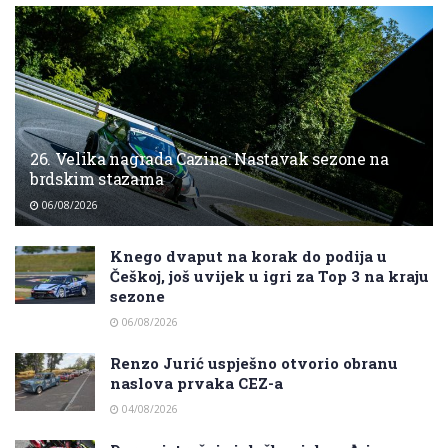
26. Velika nagrada Cazina: Nastavak sezone na
brdskim stazama
06/08/2026
Knego dvaput na korak do podija u
Češkoj, još uvijek u igri za Top 3 na kraju
sezone
06/08/2026
Renzo Jurić uspješno otvorio obranu
naslova prvaka CEZ-a
04/08/2026