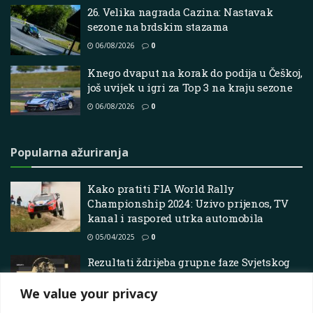
26. Velika nagrada Cazina: Nastavak
sezone na brdskim stazama
06/08/2026
0
Knego dvaput na korak do podija u Češkoj,
još uvijek u igri za Top 3 na kraju sezone
06/08/2026
0
Popularna ažuriranja
Kako pratiti FIA World Rally
Championship 2024: Uzivo prijenos, TV
kanal i raspored utrka automobila
05/04/2025
0
Rezultati ždrijeba grupne faze Svjetskog
prvenstva 2026.: Sve skupine i rasporedi
na jednom mjestu
We value your privacy
12/04/2026
0