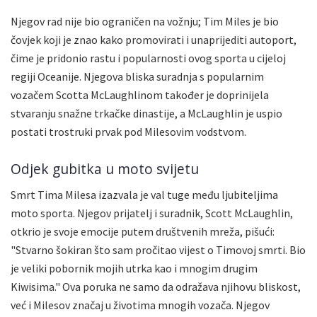
Njegov rad nije bio ograničen na vožnju; Tim Miles je bio
čovjek koji je znao kako promovirati i unaprijediti autoport,
čime je pridonio rastu i popularnosti ovog sporta u cijeloj
regiji Oceanije. Njegova bliska suradnja s popularnim
vozačem Scotta McLaughlinom također je doprinijela
stvaranju snažne trkačke dinastije, a McLaughlin je uspio
postati trostruki prvak pod Milesovim vodstvom.
Odjek gubitka u moto svijetu
Smrt Tima Milesa izazvala je val tuge među ljubiteljima
moto sporta. Njegov prijatelj i suradnik, Scott McLaughlin,
otkrio je svoje emocije putem društvenih mreža, pišući:
"Stvarno šokiran što sam pročitao vijest o Timovoj smrti. Bio
je veliki pobornik mojih utrka kao i mnogim drugim
Kiwisima." Ova poruka ne samo da odražava njihovu bliskost,
već i Milesov značaj u životima mnogih vozača. Njegov