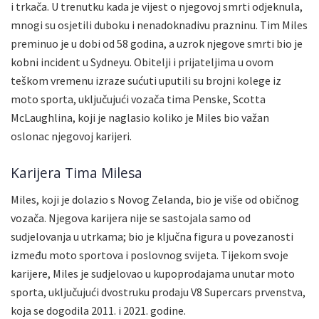
i trkača. U trenutku kada je vijest o njegovoj smrti odjeknula,
mnogi su osjetili duboku i nenadoknadivu prazninu. Tim Miles
preminuo je u dobi od 58 godina, a uzrok njegove smrti bio je
kobni incident u Sydneyu. Obitelji i prijateljima u ovom
teškom vremenu izraze sućuti uputili su brojni kolege iz
moto sporta, uključujući vozača tima Penske, Scotta
McLaughlina, koji je naglasio koliko je Miles bio važan
oslonac njegovoj karijeri.
Karijera Tima Milesa
Miles, koji je dolazio s Novog Zelanda, bio je više od običnog
vozača. Njegova karijera nije se sastojala samo od
sudjelovanja u utrkama; bio je ključna figura u povezanosti
između moto sportova i poslovnog svijeta. Tijekom svoje
karijere, Miles je sudjelovao u kupoprodajama unutar moto
sporta, uključujući dvostruku prodaju V8 Supercars prvenstva,
koja se dogodila 2011. i 2021. godine.