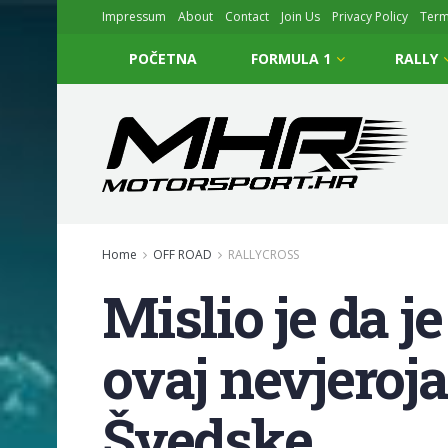
Impressum
About
Contact
Join Us
Privacy Policy
Ter
POČETNA
FORMULA 1
RALLY
Home
OFF ROAD
RALLYCROSS
Mislio je da j
ovaj nevjeroja
Švedske.