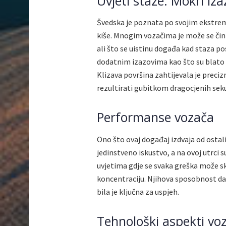
Uvjeti staze: Mokri iza
Švedska je poznata po svojim ekstrem
kiše. Mnogim vozačima je može se činiti
ali što se uistinu događa kad staza po
dodatnim izazovima kao što su blato i 
Klizava površina zahtijevala je prec
rezultirati gubitkom dragocjenih sek
Performanse vozača
Ono što ovaj događaj izdvaja od ostalih
jedinstveno iskustvo, a na ovoj utrci su
uvjetima gdje se svaka greška može sk
koncentraciju. Njihova sposobnost da
bila je ključna za uspjeh.
Tehnološki aspekti voz