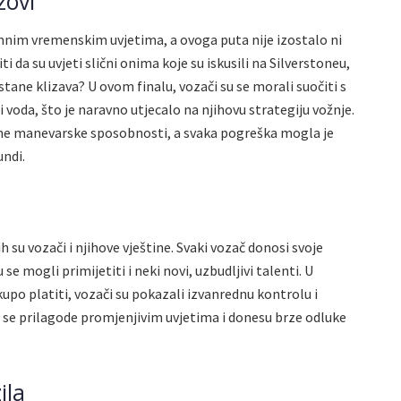
zovi
nim vremenskim uvjetima, a ovoga puta nije izostalo ni
 da su uvjeti slični onima koje su iskusili na Silverstoneu,
stane klizava? U ovom finalu, vozači su se morali suočiti s
voda, što je naravno utjecalo na njihovu strategiju vožnje.
izne manevarske sposobnosti, a svaka pogreška mogla je
undi.
 su vozači i njihove vještine. Svaki vozač donosi svoje
 se mogli primijetiti i neki novi, uzbudljivi talenti. U
upo platiti, vozači su pokazali izvanrednu kontrolu i
 se prilagode promjenjivim uvjetima i donesu brze odluke
ila