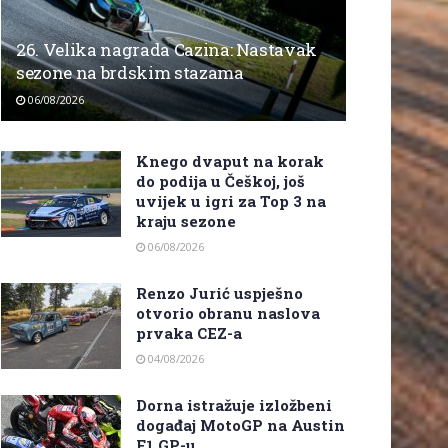
26. Velika nagrada Cazina: Nastavak
sezone na brdskim stazama
06/08/2026
Knego dvaput na korak
do podija u Češkoj, još
uvijek u igri za Top 3 na
kraju sezone
06/08/2026
Renzo Jurić uspješno
otvorio obranu naslova
prvaka CEZ-a
04/08/2026
Dorna istražuje izložbeni
događaj MotoGP na Austin
F1 GP-u