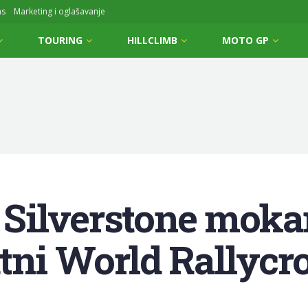
ms
Marketing i oglašavanje
TOURING
HILLCLIMB
MOTO GP
e Silverstone moka
tni World Rallycro