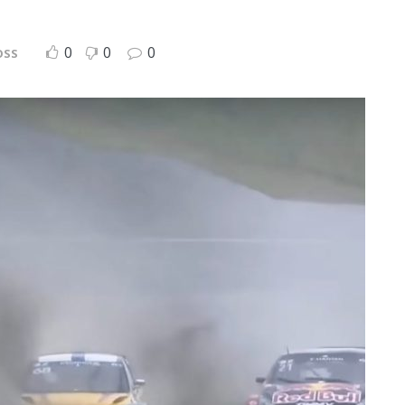
0
0
0
OSS