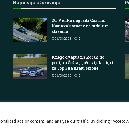
Najnovija ažuriranja
P
26. Velika nagrada Cazina:
Nastavak sezone na brdskim
stazama
06/08/2026
0
Knego dvaput na korak do
podija u Češkoj, još uvijek u igri
za Top 3 na kraju sezone
06/08/2026
0
Impressum
About
Contact
Join Us
Pri
lised ads or content, and analyse our traffic. By clicking "Accept Al