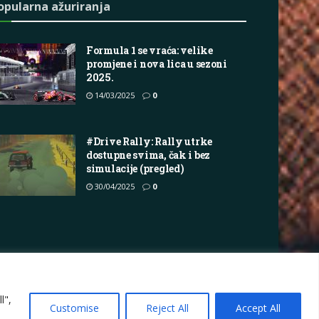
opularna ažuriranja
Formula 1 se vraća: velike
promjene i nova lica u sezoni
2025.
14/03/2025
0
#Drive Rally: Rally utrke
dostupne svima, čak i bez
simulacije (pregled)
30/04/2025
0
vacy Policy
Terms
Marketing i oglašavanje
l",
Customise
Reject All
Accept All