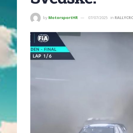
by
MotorsportHR
07/07/2025
in
RALLYCR