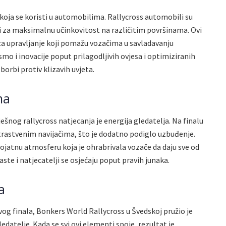
koja se koristi u automobilima. Rallycross automobili su
ani za maksimalnu učinkovitost na različitim površinama. Ovi
a upravljanje koji pomažu vozačima u savladavanju
smo i inovacije poput prilagodljivih ovjesa i optimiziranih
orbi protiv klizavih uvjeta.
ma
šnog rallycross natjecanja je energija gledatelja. Na finalu
 strastvenim navijačima, što je dodatno podiglo uzbuđenje.
jerojatnu atmosferu koja je ohrabrivala vozače da daju sve od
ste i natjecatelji se osjećaju poput pravih junaka.
a
og finala, Bonkers World Rallycross u Švedskoj pružio je
ledatelje. Kada se svi ovi elementi spoje, rezultat je