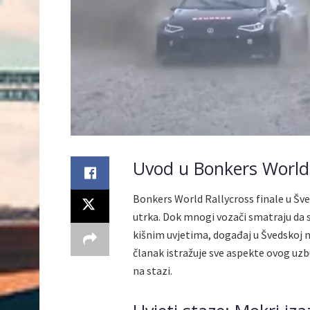
Uvod u Bonkers World 
Bonkers World Rallycross finale u Šv
utrka. Dok mnogi vozači smatraju da s
kišnim uvjetima, događaj u Švedskoj ni
članak istražuje sve aspekte ovog uzbu
na stazi.