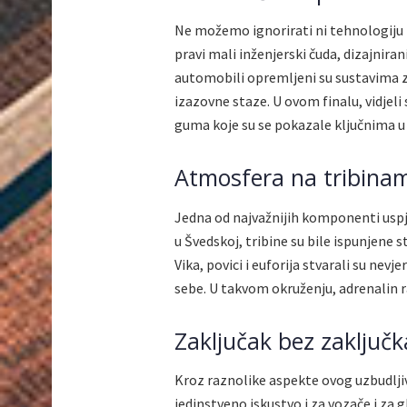
Ne možemo ignorirati ni tehnologiju 
pravi mali inženjerski čuda, dizajnir
automobili opremljeni su sustavima z
izazovne staze. U ovom finalu, vidjeli 
guma koje su se pokazale ključnima u b
Atmosfera na tribina
Jedna od najvažnijih komponenti uspje
u Švedskoj, tribine su bile ispunjene
Vika, povici i euforija stvarali su nev
sebe. U takvom okruženju, adrenalin ra
Zaključak bez zaključk
Kroz raznolike aspekte ovog uzbudljiv
jedinstveno iskustvo i za vozače i za g