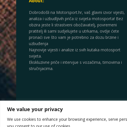
About:
Dobrodošli na Motorsport.hr, vaš glavni izvor vijesti,
analiza i uzbudljivih priča iz svijeta motosporta! Bez
obzira jeste li strastveni obožavatelj, povremeni
pratitelj ili sami sudjelujete u utrkama, ovdje ćete
pronaći sve što vam je potrebno za dozu brzine i
uzbuđenja
Najnovije vijesti i analize iz svih kutaka motosport
svijeta.
Ekskluzivne priče i intervjue s vozačima, timovima i
stručnjacima.
We value your privacy
© 2025
Motorsport.hr
We use cookies to enhance your browsing experience, serve persona
you consent to our use of cookies.