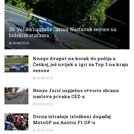
26. Velika nagrada Cazina: Nastavak sezone na
brdskim stazama
06/08/2026
Knego dvaput na korak do podija u
Češkoj, još uvijek u igri za Top 3 na kraju
sezone
06/08/2026
Renzo Jurić uspješno otvorio obranu
naslova prvaka CEZ-a
04/08/2026
Dorna istražuje izložbeni događaj
MotoGP na Austin F1 GP-u
30/07/2026