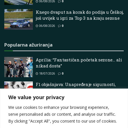
06/08/2026
0
Knego dvaput na korak do podija u Češkoj,
još uvijek u igri za Top 3 na kraju sezone
06/08/2026
0
Popularna ažuriranja
Aprilia: “Fantastičan početak sezone… ali
nikad dosta”
18/07/2026
0
F1 objašnjava: Unapređenje sigurnosti,
utrke izvrsnih vozača i istraživanje lijeka
za demenciju sa Sir Jackie Stewartom
We value your privacy
07/06/2025
0
We use cookies to enhance your browsing experience,
serve personalised ads or content, and analyse our traffic.
By clicking "Accept All", you consent to our use of cookies.