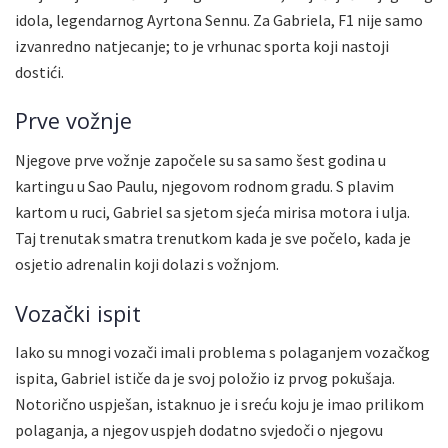
idola, legendarnog Ayrtona Sennu. Za Gabriela, F1 nije samo
izvanredno natjecanje; to je vrhunac sporta koji nastoji
dostići.
Prve vožnje
Njegove prve vožnje započele su sa samo šest godina u
kartingu u Sao Paulu, njegovom rodnom gradu. S plavim
kartom u ruci, Gabriel sa sjetom sjeća mirisa motora i ulja.
Taj trenutak smatra trenutkom kada je sve počelo, kada je
osjetio adrenalin koji dolazi s vožnjom.
Vozački ispit
Iako su mnogi vozači imali problema s polaganjem vozačkog
ispita, Gabriel ističe da je svoj položio iz prvog pokušaja.
Notorično uspješan, istaknuo je i sreću koju je imao prilikom
polaganja, a njegov uspjeh dodatno svjedoči o njegovu