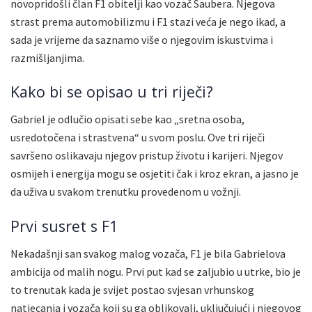
novopridošli član F1 obitelji kao vozač Saubera. Njegova
strast prema automobilizmu i F1 stazi veća je nego ikad, a
sada je vrijeme da saznamo više o njegovim iskustvima i
razmišljanjima.
Kako bi se opisao u tri riječi?
Gabriel je odlučio opisati sebe kao „sretna osoba,
usredotočena i strastvena“ u svom poslu. Ove tri riječi
savršeno oslikavaju njegov pristup životu i karijeri. Njegov
osmijeh i energija mogu se osjetiti čak i kroz ekran, a jasno je
da uživa u svakom trenutku provedenom u vožnji.
Prvi susret s F1
Nekadašnji san svakog malog vozača, F1 je bila Gabrielova
ambicija od malih nogu. Prvi put kad se zaljubio u utrke, bio je
to trenutak kada je svijet postao svjesan vrhunskog
natjecanja i vozača koji su ga oblikovali, uključujući i njegovog