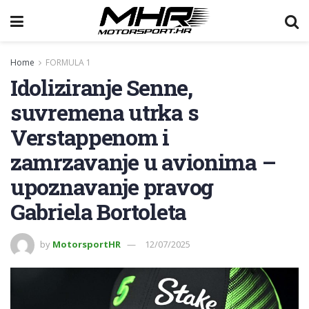
Home
FORMULA 1
Idoliziranje Senne,
suvremena utrka s
Verstappenom i
zamrzavanje u avionima –
upoznavanje pravog
Gabriela Bortoleta
by
MotorsportHR
12/07/2025