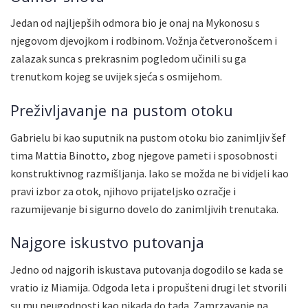
Jedan od najljepših odmora bio je onaj na Mykonosu s
njegovom djevojkom i rodbinom. Vožnja četveronošcem i
zalazak sunca s prekrasnim pogledom učinili su ga
trenutkom kojeg se uvijek sjeća s osmijehom.
Preživljavanje na pustom otoku
Gabrielu bi kao suputnik na pustom otoku bio zanimljiv šef
tima Mattia Binotto, zbog njegove pameti i sposobnosti
konstruktivnog razmišljanja. Iako se možda ne bi vidjeli kao
pravi izbor za otok, njihovo prijateljsko ozračje i
razumijevanje bi sigurno dovelo do zanimljivih trenutaka.
Najgore iskustvo putovanja
Jedno od najgorih iskustava putovanja dogodilo se kada se
vratio iz Miamija. Odgoda leta i propušteni drugi let stvorili
su mu neugodnosti kao nikada do tada. Zamrzavanje na