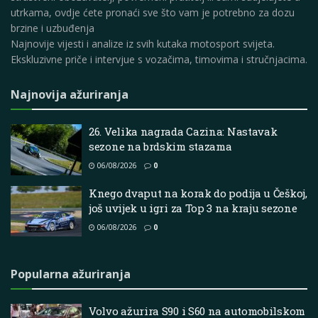
utrkama, ovdje ćete pronaći sve što vam je potrebno za dozu
brzine i uzbuđenja
Najnovije vijesti i analize iz svih kutaka motosport svijeta.
Ekskluzivne priče i intervjue s vozačima, timovima i stručnjacima.
Najnovija ažuriranja
26. Velika nagrada Cazina: Nastavak
sezone na brdskim stazama
06/08/2026
0
Knego dvaput na korak do podija u Češkoj,
još uvijek u igri za Top 3 na kraju sezone
06/08/2026
0
Popularna ažuriranja
Volvo ažurira S90 i S60 na automobilskom