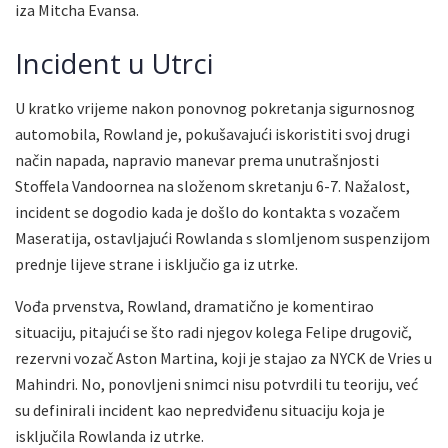
iza Mitcha Evansa.
Incident u Utrci
U kratko vrijeme nakon ponovnog pokretanja sigurnosnog
automobila, Rowland je, pokušavajući iskoristiti svoj drugi
način napada, napravio manevar prema unutrašnjosti
Stoffela Vandoornea na složenom skretanju 6-7. Nažalost,
incident se dogodio kada je došlo do kontakta s vozačem
Maseratija, ostavljajući Rowlanda s slomljenom suspenzijom
prednje lijeve strane i isključio ga iz utrke.
Vođa prvenstva, Rowland, dramatično je komentirao
situaciju, pitajući se što radi njegov kolega Felipe drugovič,
rezervni vozač Aston Martina, koji je stajao za NYCK de Vries u
Mahindri. No, ponovljeni snimci nisu potvrdili tu teoriju, već
su definirali incident kao nepredviđenu situaciju koja je
isključila Rowlanda iz utrke.