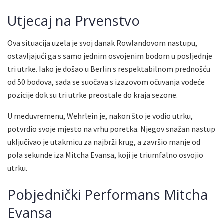
Utjecaj na Prvenstvo
Ova situacija uzela je svoj danak Rowlandovom nastupu,
ostavljajući ga s samo jednim osvojenim bodom u posljednje
tri utrke. Iako je došao u Berlin s respektabilnom prednošću
od 50 bodova, sada se suočava s izazovom očuvanja vodeće
pozicije dok su tri utrke preostale do kraja sezone.
U međuvremenu, Wehrlein je, nakon što je vodio utrku,
potvrdio svoje mjesto na vrhu poretka. Njegov snažan nastup
uključivao je utakmicu za najbrži krug, a završio manje od
pola sekunde iza Mitcha Evansa, koji je triumfalno osvojio
utrku.
Pobjednički Performans Mitcha
Evansa