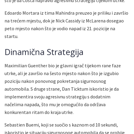
što je da Costa napravio agresivnu strategiju tijekom utrke.
Edoardo Mortara iz tima Mahindra preuzeo je priliku i završio
na trećem mjestu, dok je Nick Cassidy iz McLarena dosegao
peto mjesto nakon što je vodio napad iz 21. pozicije na
startu.
Dinamična Strategija
Maximilian Guenther bio je glavni igrač tijekom rane faze
utrke, ali je završio na šesto mjesto nakon što je izgubio
poziciju nakon ponovnog pokretanja sigurnosnog
automobila. S druge strane, Dan Ticktum iskoristio je da
implementira svoju agresivnu strategiju s dodatnim
načelima napada, što mu je omogućilo da održava
konkurentan ritam do kraja utrke.
Sebastien Buemi, koji se suočio s kaznom od 10 sekundi,
iskoristio je situaciju sigurnosnog automobila da se probije