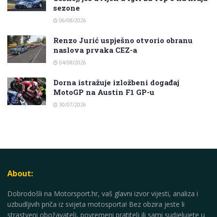
sezone
06/08/2026
Renzo Jurić uspješno otvorio obranu
naslova prvaka CEZ-a
04/08/2026
Dorna istražuje izložbeni događaj
MotoGP na Austin F1 GP-u
30/07/2026
About:
Dobrodošli na Motorsport.hr, vaš glavni izvor vijesti, analiza i
uzbudljivih priča iz svijeta motosporta! Bez obzira jeste li
strastveni obožavatelj, povremeni pratitelj ili sami sudjelujete u