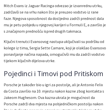
Mitch Evans iz Jaguar Racinga odvezao je izvanrednu utrku,
zadržavši se na vrhu nakon što je preuzeo vodstvo iz rane
faze. Njegova sposobnost da dosljedno zadrži prednost dala
mu je petu pobjedu u njegovoj karijeri u Formuli E, a završio je
s značajnom prednošću ispred drugih takmaca.
Ključni trenutci Evansovog nastupa uključivali su podršku od
kolege iz tima, Sergia Sette Camare, koji je olakšao Evansovo
ponavljanje načina napada, omogućivši mu da zadrži vodstvo
tijekom ključnih dijelova utrke.
Pojedinci i Timovi pod Pritiskom
Porsche je također bio u igri za postolje, ali je Antonio Felix
da Costa završio na 10. mjestu nakon kazne zbog kontakta s
Jakeom Hughesom. Ova kazna ukrala je mogućnost da
Porsche zadrži dva mjesta na pobjedničkom postolju nakon