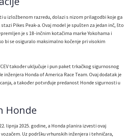
acije
ati u izložbenom razredu, dolazi s nizom prilagodbi koje ga
stazi Pikes Peak-a. Ovaj model je spušten za jedan inč, što
. Opremljen je s 18-inčnim kotačima marke Yokohama i
ko bi se osiguralo maksimalno kočenje pri visokim
 FCEV također uključuje i pun paket trkačkog sigurnosnog
rade inženjera Honda of America Race Team. Ovaj dodatak je
ecanja, a također potvrđuje predanost Honde sigurnosti u
uh Honde
. lipnja 2025. godine, a Honda planira izvesti ovaj
o vozačem. Uz podršku vrhunskih inženjera i tehničara,