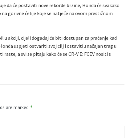
uje da će postaviti nove rekorde brzine, Honda će svakako
lo na gorivne ćelije koje se natječe na ovom prestižnom
 u akciji, cijeli događaj će biti dostupan za praćenje kad
Honda uspjeti ostvariti svoj cilj i ostaviti značajan trag u
i raste, a svi se pitaju kako će se CR-V E: FCEV nositi s
elds are marked
*