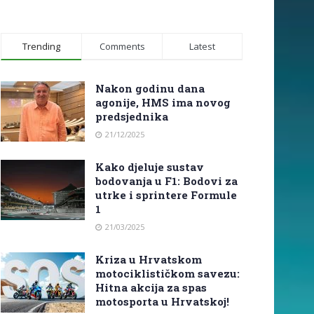
Trending
Comments
Latest
Nakon godinu dana
agonije, HMS ima novog
predsjednika
21/12/2025
Kako djeluje sustav
bodovanja u F1: Bodovi za
utrke i sprintere Formule
1
21/03/2025
Kriza u Hrvatskom
motociklističkom savezu:
Hitna akcija za spas
motosporta u Hrvatskoj!