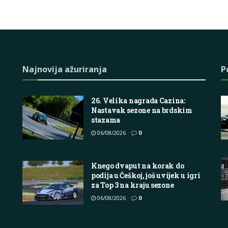
Najnovija ažuriranja
P
26. Velika nagrada Cazina:
Nastavak sezone na brdskim
stazama
06/08/2026
0
Knego dvaput na korak do
podija u Češkoj, još uvijek u igri
za Top 3 na kraju sezone
06/08/2026
0