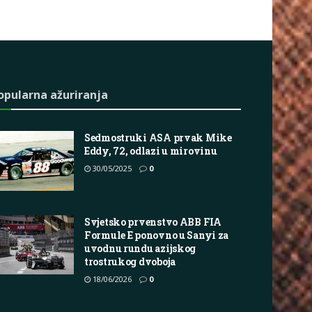
opularna ažuriranja
Sedmostruki ASA prvak Mike
Eddy, 72, odlazi u mirovinu
30/05/2025
0
Svjetsko prvenstvo ABB FIA
Formule E ponovno u Sanyi za
uvodnu rundu azijskog
trostrukog dvoboja
18/06/2026
0