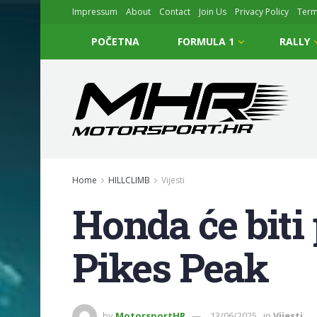
Impressum
About
Contact
Join Us
Privacy Policy
Ter
POČETNA
FORMULA 1
RALLY
Home
HILLCLIMB
Vijesti
Honda će biti 
Pikes Peak
by
MotorsportHR
13/06/2025
in
Vijesti