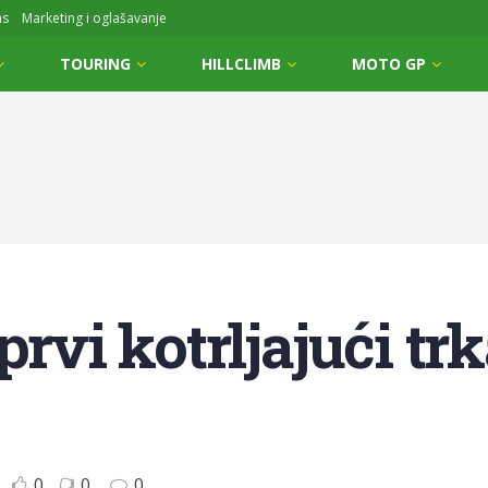
ms
Marketing i oglašavanje
TOURING
HILLCLIMB
MOTO GP
prvi kotrljajući tr
0
0
0