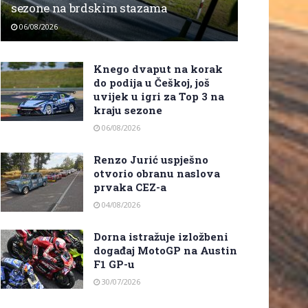
sezone na brdskim stazama
06/08/2026
Knego dvaput na korak
do podija u Češkoj, još
uvijek u igri za Top 3 na
kraju sezone
06/08/2026
Renzo Jurić uspješno
otvorio obranu naslova
prvaka CEZ-a
04/08/2026
Dorna istražuje izložbeni
događaj MotoGP na Austin
F1 GP-u
30/07/2026