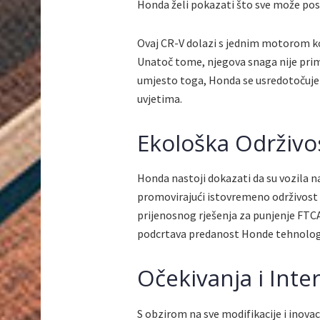
Honda želi pokazati što sve može post
Ovaj CR-V dolazi s jednim motorom ko
Unatoč tome, njegova snaga nije prima
umjesto toga, Honda se usredotočuje n
uvjetima.
Ekološka Održivo
Honda nastoji dokazati da su vozila n
promovirajući istovremeno održivost i
prijenosnog rješenja za punjenje FTCA
podcrtava predanost Honde tehnolog
Očekivanja i Inte
S obzirom na sve modifikacije i inovaci