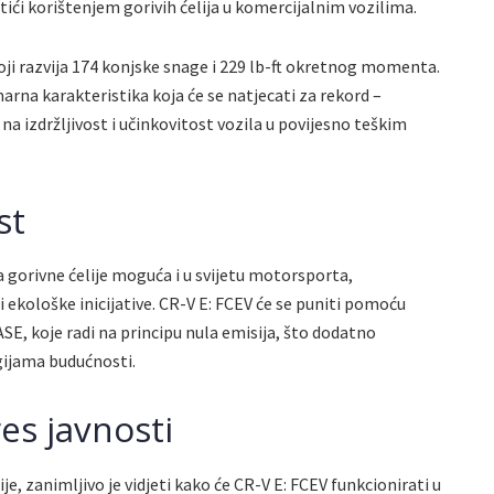
ići korištenjem gorivih ćelija u komercijalnim vozilima.
ji razvija 174 konjske snage i 229 lb-ft okretnog momenta.
rna karakteristika koja će se natjecati za rekord –
a izdržljivost i učinkovitost vozila u povijesno teškim
st
a gorivne ćelije moguća i u svijetu motorsporta,
 ekološke inicijative. CR-V E: FCEV će se puniti pomoću
SE, koje radi na principu nula emisija, što dodatno
ijama budućnosti.
res javnosti
je, zanimljivo je vidjeti kako će CR-V E: FCEV funkcionirati u