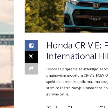
Honda CR-V E: 
International Hi
Honda se priprema za uzbudljiv izaz
s najnovijim modelom CR-V E: FCEV. O
spektakularnim krajolicima, ima povij
strmice i oštre zavoje. Honda će se p
gorivne ćelije.