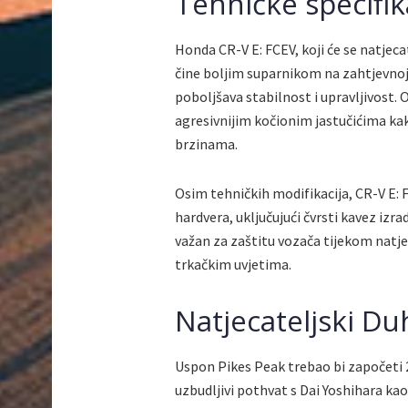
Tehničke specifik
Honda CR-V E: FCEV, koji će se natjec
čine boljim suparnikom na zahtjevnoj 
poboljšava stabilnost i upravljivost
agresivnijim kočionim jastučićima ka
brzinama.
Osim tehničkih modifikacija, CR-V E:
hardvera, uključujući čvrsti kavez iz
važan za zaštitu vozača tijekom natj
trkačkim uvjetima.
Natjecateljski D
Uspon Pikes Peak trebao bi započeti 22
uzbudljivi pothvat s Dai Yoshihara ka