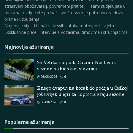
strastveni obožavatelj, povremeni pratitelj ili sami sudjelujete u
utrkama, ovdje ćete pronaći sve što vam je potrebno za dozu
brzine i uzbuđenja
Najnovije vijesti i analize iz svih kutaka motosport svijeta.
Ekskluzivne priče i intervjue s vozačima, timovima i stručnjacima.
Najnovija ažuriranja
26. Velika nagrada Cazina: Nastavak
sezone na brdskim stazama
06/08/2026
0
Knego dvaput na korak do podija u Češkoj,
još uvijek u igri za Top 3 na kraju sezone
06/08/2026
0
Popularna ažuriranja