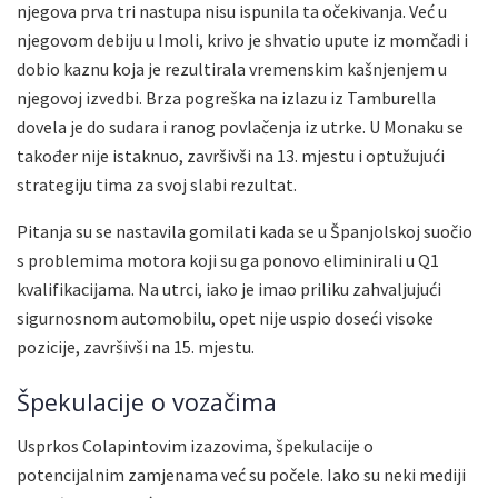
njegova prva tri nastupa nisu ispunila ta očekivanja. Već u
njegovom debiju u Imoli, krivo je shvatio upute iz momčadi i
dobio kaznu koja je rezultirala vremenskim kašnjenjem u
njegovoj izvedbi. Brza pogreška na izlazu iz Tamburella
dovela je do sudara i ranog povlačenja iz utrke. U Monaku se
također nije istaknuo, završivši na 13. mjestu i optužujući
strategiju tima za svoj slabi rezultat.
Pitanja su se nastavila gomilati kada se u Španjolskoj suočio
s problemima motora koji su ga ponovo eliminirali u Q1
kvalifikacijama. Na utrci, iako je imao priliku zahvaljujući
sigurnosnom automobilu, opet nije uspio doseći visoke
pozicije, završivši na 15. mjestu.
Špekulacije o vozačima
Usprkos Colapintovim izazovima, špekulacije o
potencijalnim zamjenama već su počele. Iako su neki mediji