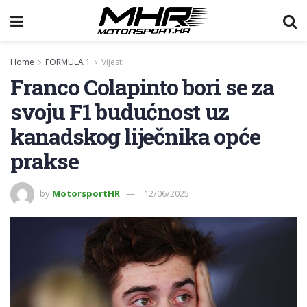
Home
FORMULA 1
Vijesti
Franco Colapinto bori se za
svoju F1 budućnost uz
kanadskog liječnika opće
prakse
by
MotorsportHR
12/06/2025