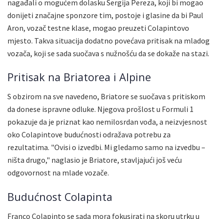
nagađali o mogućem dolasku Sergija Pereza, koji bi mogao
donijeti značajne sponzore tim, postoje i glasine da bi Paul
Aron, vozač testne klase, mogao preuzeti Colapintovo
mjesto. Takva situacija dodatno povećava pritisak na mladog
vozača, koji se sada suočava s nužnošću da se dokaže na stazi.
Pritisak na Briatorea i Alpine
S obzirom na sve navedeno, Briatore se suočava s pritiskom
da donese ispravne odluke. Njegova prošlost u Formuli 1
pokazuje da je priznat kao nemilosrdan vođa, a neizvjesnost
oko Colapintove budućnosti odražava potrebu za
rezultatima. "Ovisi o izvedbi. Mi gledamo samo na izvedbu –
ništa drugo," naglasio je Briatore, stavljajući još veću
odgovornost na mlade vozače.
Budućnost Colapinta
Franco Colapinto se sada mora fokusirati na skoru utrku u