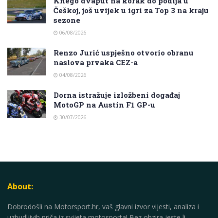
Knego dvaput na korak do podija u
Češkoj, još uvijek u igri za Top 3 na kraju
sezone
06/08/2026
Renzo Jurić uspješno otvorio obranu
naslova prvaka CEZ-a
04/08/2026
Dorna istražuje izložbeni događaj
MotoGP na Austin F1 GP-u
30/07/2026
About:
Dobrodošli na Motorsport.hr, vaš glavni izvor vijesti, analiza i
uzbudljivih priča iz svijeta motosporta! Bez obzira jeste li