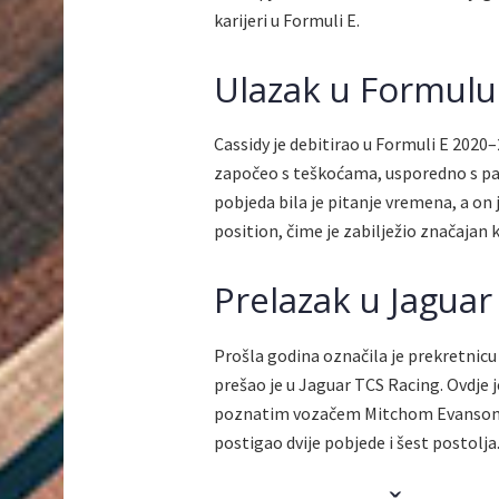
karijeri u Formuli E.
Ulazak u Formulu
Cassidy je debitirao u Formuli E 2020
započeo s teškoćama, usporedno s pa
pobjeda bila je pitanje vremena, a on j
position, čime je zabilježio značajan k
Prelazak u Jaguar
Prošla godina označila je prekretnicu 
prešao je u Jaguar TCS Racing. Ovdje 
poznatim vozačem Mitchom Evansom. Pr
postigao dvije pobjede i šest postolja