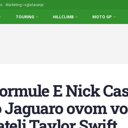
ms
Marketing i oglašavanje
TOURING
HILLCLIMB
MOTO GP
formule E Nick Ca
o Jaguaro ovom voz
telj Taylor Swift.