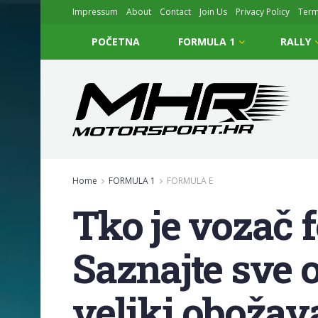
Impressum
About
Contact
Join Us
Privacy Policy
Ter
POČETNA
FORMULA 1
RALLY
Home
FORMULA 1
FORMULA E
Tko je vozač 
Saznajte sve 
veliki obožava