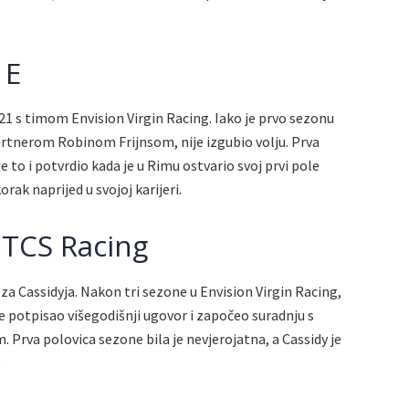
 E
–21 s timom Envision Virgin Racing. Iako je prvo sezonu
rtnerom Robinom Frijnsom, nije izgubio volju. Prva
e to i potvrdio kada je u Rimu ostvario svoj prvi pole
orak naprijed u svojoj karijeri.
 TCS Racing
za Cassidyja. Nakon tri sezone u Envision Virgin Racing,
je potpisao višegodišnji ugovor i započeo suradnju s
va polovica sezone bila je nevjerojatna, a Cassidy je
.