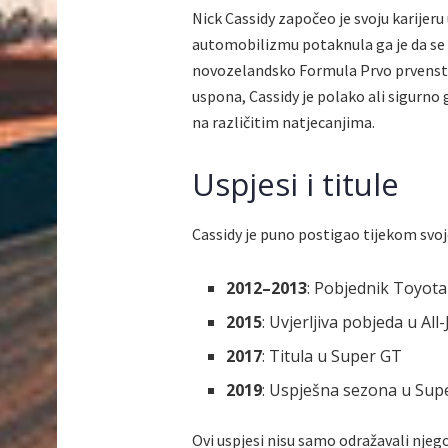
Nick Cassidy započeo je svoju karijeru
automobilizmu potaknula ga je da se n
novozelandsko Formula Prvo prvenstv
uspona, Cassidy je polako ali sigurno 
na različitim natjecanjima.
Uspjesi i titule
Cassidy je puno postigao tijekom svoje 
2012–2013
: Pobjednik Toyota
2015
: Uvjerljiva pobjeda u Al
2017
: Titula u Super GT
2019
: Uspješna sezona u Sup
Ovi uspjesi nisu samo odražavali njeg