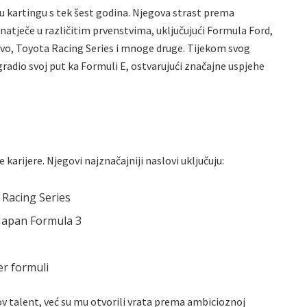
 u kartingu s tek šest godina. Njegova strast prema
atječe u različitim prvenstvima, uključujući Formula Ford,
o, Toyota Racing Series i mnoge druge. Tijekom svog
gradio svoj put ka Formuli E, ostvarujući značajne uspjehe
karijere. Njegovi najznačajniji naslovi uključuju:
 Racing Series
l-Japan Formula 3
er formuli
ov talent, već su mu otvorili vrata prema ambicioznoj