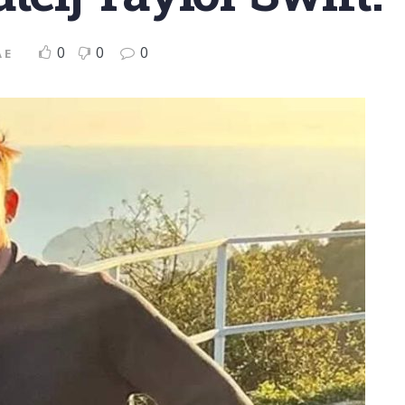
0
0
0
 E