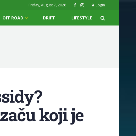
Friday, August 7, 2026
Login
OFF ROAD
DRIFT
LIFESTYLE
ssidy?
aču koji je