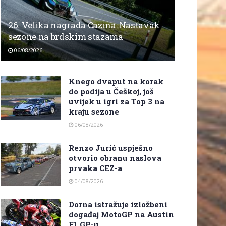
26. Velika nagrada Cazina: Nastavak
sezone na brdskim stazama
06/08/2026
Knego dvaput na korak
do podija u Češkoj, još
uvijek u igri za Top 3 na
kraju sezone
06/08/2026
Renzo Jurić uspješno
otvorio obranu naslova
prvaka CEZ-a
04/08/2026
Dorna istražuje izložbeni
događaj MotoGP na Austin
F1 GP-u