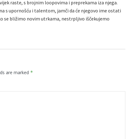
 uvijek raste, s brojnim loopovima i preprekama iza njega.
a s upornošću i talentom, jamči da će njegovo ime ostati
ako se bližimo novim utrkama, nestrpljivo iščekujemo
elds are marked
*