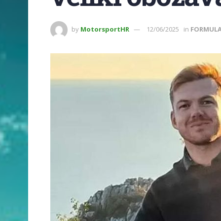
by
MotorsportHR
12/06/2025
in
FORMULA