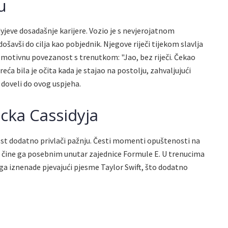
u
yjeve dosadašnje karijere. Vozio je s nevjerojatnom
šavši do cilja kao pobjednik. Njegove riječi tijekom slavlja
emotivnu povezanost s trenutkom: "Jao, bez riječi. Čekao
reća bila je očita kada je stajao na postolju, zahvaljujući
 doveli do ovog uspjeha.
cka Cassidyja
st dodatno privlači pažnju. Česti momenti opuštenosti na
a, čine ga posebnim unutar zajednice Formule E. U trenucima
 ga iznenade pjevajući pjesme Taylor Swift, što dodatno