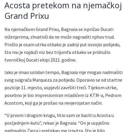
Acosta pretekom na njemačkoj
Grand Prixu
Na njemačkom Grand Prixu, Bagnaia se ispričao Ducati
inženjerima, shvativši da ne može nagraditi njihov trud.
Prošlo je osam utrka otkako je zadnji put osvojio pobjedu,
što mu je najduži niz bez trijumfa otkako se pridružio
tvorničkoj Ducati ekipi 2021. godine.
Iako je imao solidan tempo, Bagnaia nije mogao nadmašiti
svog suigrača Marqueza za pobjedu. Oporavio se od startne
pozicije 11. mjesto, uspjevši završiti treći. Tijekom utrke,
posebno je bio impresioniran mladićem iz KTM-a, Pedrom
Acostom, koji ga je prošao na nevjerojatan način.
“U prvom i drugom krugu, htio sam se baciti u Acosta u
posljednjem kutu”, rekao je Bagnaia. “On je uspješno
nadmudrio Zarca i pretekao me iznutra, što je bilo