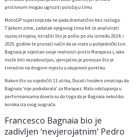
protivnom mogao ugroziti položaj u timu.
MotoGP superzvijezda ne pada dramatično bez razloga.
Tijekom zime, zadatak njegovog tima bit će analizirati
razvoj strojeva, istražiti što je pošlo po zlu između 2024. i
2025. godine te pronaći način da se vrate u pobjednički ton.
Bagnaia je svjestan svoje realnosti protiv Marqueza i, iako
može biti nezadovoljan, vjerojatno je ponosan što je
trenutno na drugom mjestu u ukupnom poretku.
Nakon što su svjedočili 11 utrka, Ducati Insiders smatraju da
Bagnaia ‘nije podudarala’ za Marquez. Mala odstupanja u
performansama dovela su do toga da je Bagnaia nekoliko
koraka iza svog suigrača.
Francesco Bagnaia bio je
zadivljen ‘nevjerojatnim’ Pedro