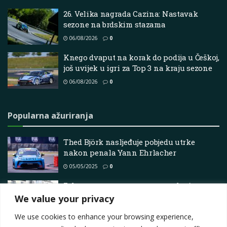
26. Velika nagrada Cazina: Nastavak
sezone na brdskim stazama
06/08/2026
0
Knego dvaput na korak do podija u Češkoj,
još uvijek u igri za Top 3 na kraju sezone
06/08/2026
0
Popularna ažuriranja
Thed Björk nasljeđuje pobjedu utrke
nakon penala Yann Ehrlacher
05/05/2025
0
Zelena zastava za cestovne utrke Armoy
We value your privacy
26/06/2026
0
We use cookies to enhance your browsing experience,