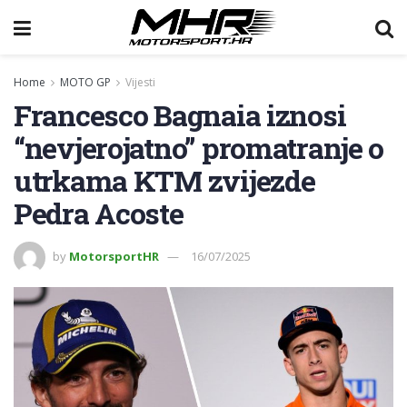
Home
MOTO GP
Vijesti
Francesco Bagnaia iznosi
“nevjerojatno” promatranje o
utrkama KTM zvijezde
Pedra Acoste
by
MotorsportHR
16/07/2025