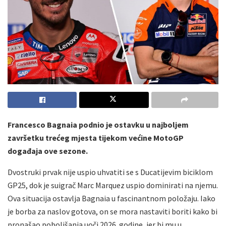
Francesco Bagnaia podnio je ostavku u najboljem
završetku trećeg mjesta tijekom većine MotoGP
događaja ove sezone.
Dvostruki prvak nije uspio uhvatiti se s Ducatijevim biciklom
GP25, dok je suigrač Marc Marquez uspio dominirati na njemu.
Ova situacija ostavlja Bagnaia u fascinantnom položaju. Iako
je borba za naslov gotova, on se mora nastaviti boriti kako bi
pronašao poboljšanja uoči 2026. godine, jer bi mu u