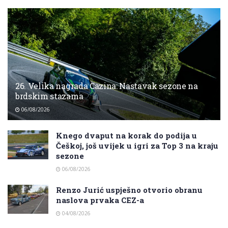
26. Velika nagrada Cazina: Nastavak sezone na
brdskim stazama
06/08/2026
Knego dvaput na korak do podija u
Češkoj, još uvijek u igri za Top 3 na kraju
sezone
06/08/2026
Renzo Jurić uspješno otvorio obranu
naslova prvaka CEZ-a
04/08/2026