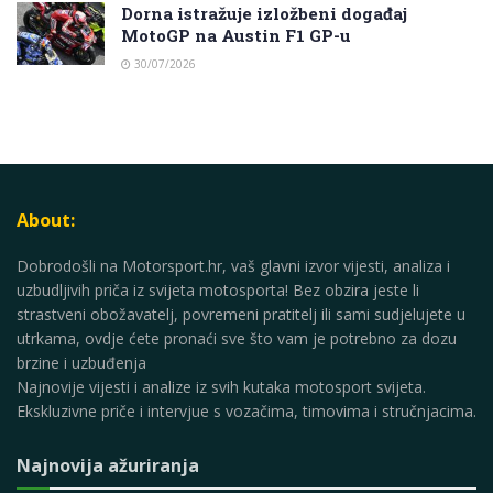
Dorna istražuje izložbeni događaj
MotoGP na Austin F1 GP-u
30/07/2026
About:
Dobrodošli na Motorsport.hr, vaš glavni izvor vijesti, analiza i
uzbudljivih priča iz svijeta motosporta! Bez obzira jeste li
strastveni obožavatelj, povremeni pratitelj ili sami sudjelujete u
utrkama, ovdje ćete pronaći sve što vam je potrebno za dozu
brzine i uzbuđenja
Najnovije vijesti i analize iz svih kutaka motosport svijeta.
Ekskluzivne priče i intervjue s vozačima, timovima i stručnjacima.
Najnovija ažuriranja