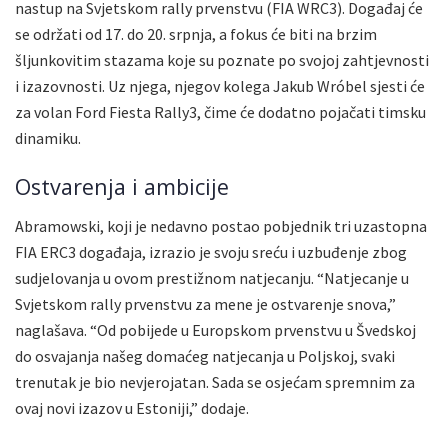
nastup na Svjetskom rally prvenstvu (FIA WRC3). Događaj će
se održati od 17. do 20. srpnja, a fokus će biti na brzim
šljunkovitim stazama koje su poznate po svojoj zahtjevnosti
i izazovnosti. Uz njega, njegov kolega Jakub Wróbel sjesti će
za volan Ford Fiesta Rally3, čime će dodatno pojačati timsku
dinamiku.
Ostvarenja i ambicije
Abramowski, koji je nedavno postao pobjednik tri uzastopna
FIA ERC3 događaja, izrazio je svoju sreću i uzbuđenje zbog
sudjelovanja u ovom prestižnom natjecanju. “Natjecanje u
Svjetskom rally prvenstvu za mene je ostvarenje snova,”
naglašava. “Od pobijede u Europskom prvenstvu u Švedskoj
do osvajanja našeg domaćeg natjecanja u Poljskoj, svaki
trenutak je bio nevjerojatan. Sada se osjećam spremnim za
ovaj novi izazov u Estoniji,” dodaje.