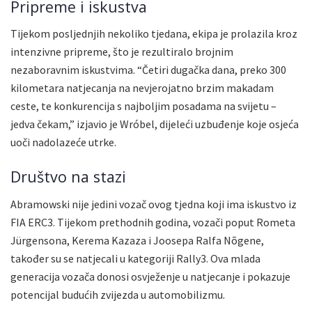
Pripreme i iskustva
Tijekom posljednjih nekoliko tjedana, ekipa je prolazila kroz
intenzivne pripreme, što je rezultiralo brojnim
nezaboravnim iskustvima. “Četiri dugačka dana, preko 300
kilometara natjecanja na nevjerojatno brzim makadam
ceste, te konkurencija s najboljim posadama na svijetu –
jedva čekam,” izjavio je Wróbel, dijeleći uzbuđenje koje osjeća
uoči nadolazeće utrke.
Društvo na stazi
Abramowski nije jedini vozač ovog tjedna koji ima iskustvo iz
FIA ERC3. Tijekom prethodnih godina, vozači poput Rometa
Jürgensona, Kerema Kazaza i Joosepa Ralfa Nõgene,
također su se natjecali u kategoriji Rally3. Ova mlada
generacija vozača donosi osvježenje u natjecanje i pokazuje
potencijal budućih zvijezda u automobilizmu.