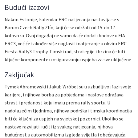
Budući izazovi
Nakon Estonije, kalendar ERC natjecanja nastavlja se s
Barum Czech Rally Zlín, koji će se održati od 15. do 17.
kolovoza. Ovaj događaj ne samo da će dodati bodove u FIA
ERC3, već će također više naglasiti natjecanje u okviru ERC
Fiesta Rally3 Trophy. Timski rad, strategije i brzina će biti
ključne komponente u osiguravanju uspjeha za sve uključene.
Zaključak
Tymek Abramowski i Jakub Wróbel su u uzbudljivoj fazi svoje
karijere, i njihova borba za pobjedama i naslove odražava
strast i predanost koju imaju prema rally sportu. U
nadolazećim tjednima, njihova podrška i timska koordinacija
biti će ključni za uspjeh na svjetskoj pozornici. Ukoliko se
nastave razvijati i učiti iz svakog natjecanja, njihova
budućnost u automobilizmu izgleda svijetla i obećavajuća.