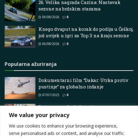
26. Velika nagrada Cazina: Nastavak
sezone na brdskim stazama
06/08/2026
0
Knego dvaput na korak do podija u Češkoj,
još uvijek u igri za Top 3 na kraju sezone
06/08/2026
0
Popularna ažuriranja
Dokumentarni film “Dakar: Utrka protiv
pustinje” za globalno izdanje
07/07/2025
0
Druga strast Lude Lacroixa prema
konjskim snagama
We value your privacy
05/01/2026
0
We use cookies to enhance your browsing experience,
serve personalised ads or content, and analyse our traffic.