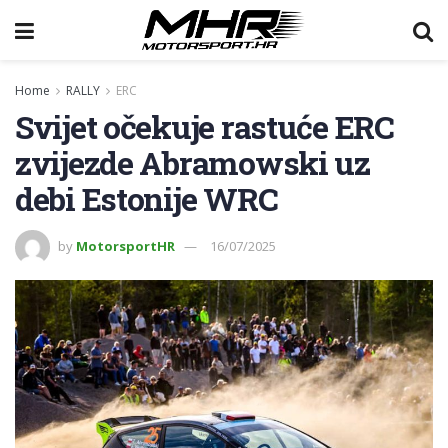
Home
RALLY
ERC
Svijet očekuje rastuće ERC
zvijezde Abramowski uz
debi Estonije WRC
by
MotorsportHR
16/07/2025