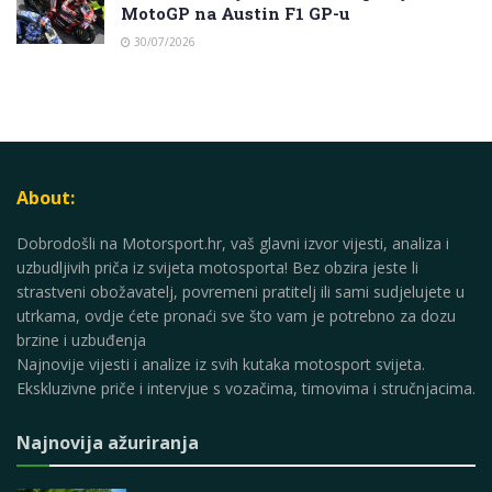
MotoGP na Austin F1 GP-u
30/07/2026
About:
Dobrodošli na Motorsport.hr, vaš glavni izvor vijesti, analiza i
uzbudljivih priča iz svijeta motosporta! Bez obzira jeste li
strastveni obožavatelj, povremeni pratitelj ili sami sudjelujete u
utrkama, ovdje ćete pronaći sve što vam je potrebno za dozu
brzine i uzbuđenja
Najnovije vijesti i analize iz svih kutaka motosport svijeta.
Ekskluzivne priče i intervjue s vozačima, timovima i stručnjacima.
Najnovija ažuriranja