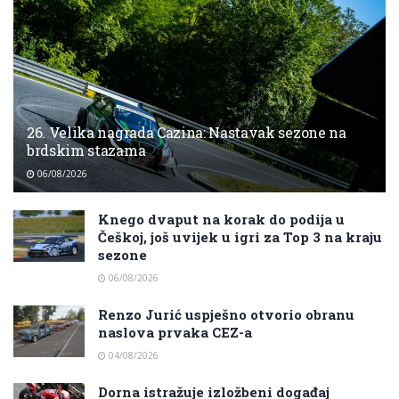
26. Velika nagrada Cazina: Nastavak sezone na
brdskim stazama
06/08/2026
Knego dvaput na korak do podija u
Češkoj, još uvijek u igri za Top 3 na kraju
sezone
06/08/2026
Renzo Jurić uspješno otvorio obranu
naslova prvaka CEZ-a
04/08/2026
Dorna istražuje izložbeni događaj