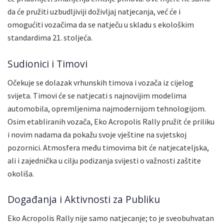
da će pružiti uzbudljiviji doživljaj natjecanja, već će i
omogućiti vozačima da se natječu u skladu s ekološkim
standardima 21. stoljeća.
Sudionici i Timovi
Očekuje se dolazak vrhunskih timova i vozača iz cijelog
svijeta. Timovi će se natjecati s najnovijim modelima
automobila, opremljenima najmodernijom tehnologijom.
Osim etabliranih vozača, Eko Acropolis Rally pružit će priliku
i novim nadama da pokažu svoje vještine na svjetskoj
pozornici. Atmosfera među timovima bit će natjecateljska,
ali i zajednička u cilju podizanja svijesti o važnosti zaštite
okoliša.
Događanja i Aktivnosti za Publiku
Eko Acropolis Rally nije samo natjecanje; to je sveobuhvatan