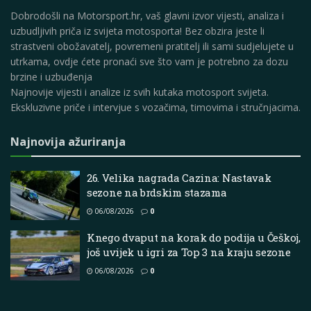
Dobrodošli na Motorsport.hr, vaš glavni izvor vijesti, analiza i
uzbudljivih priča iz svijeta motosporta! Bez obzira jeste li
strastveni obožavatelj, povremeni pratitelj ili sami sudjelujete u
utrkama, ovdje ćete pronaći sve što vam je potrebno za dozu
brzine i uzbuđenja
Najnovije vijesti i analize iz svih kutaka motosport svijeta.
Ekskluzivne priče i intervjue s vozačima, timovima i stručnjacima.
Najnovija ažuriranja
26. Velika nagrada Cazina: Nastavak
sezone na brdskim stazama
06/08/2026
0
Knego dvaput na korak do podija u Češkoj,
još uvijek u igri za Top 3 na kraju sezone
06/08/2026
0