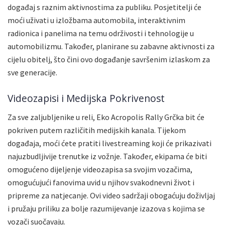
događaj s raznim aktivnostima za publiku. Posjetitelji će
moći uživati u izložbama automobila, interaktivnim
radionica i panelima na temu održivosti i tehnologije u
automobilizmu. Također, planirane su zabavne aktivnosti za
cijelu obitelj, što čini ovo događanje savršenim izlaskom za
sve generacije.
Videozapisi i Medijska Pokrivenost
Za sve zaljubljenike u reli, Eko Acropolis Rally Grčka bit će
pokriven putem različitih medijskih kanala. Tijekom
događaja, moći ćete pratiti livestreaming koji će prikazivati
najuzbudljivije trenutke iz vožnje. Također, ekipama će biti
omogućeno dijeljenje videozapisa sa svojim vozačima,
omogućujući fanovima uvid u njihov svakodnevni život i
pripreme za natjecanje. Ovi video sadržaji obogaćuju doživljaj
i pružaju priliku za bolje razumijevanje izazova s kojima se
vozači suočavaju.