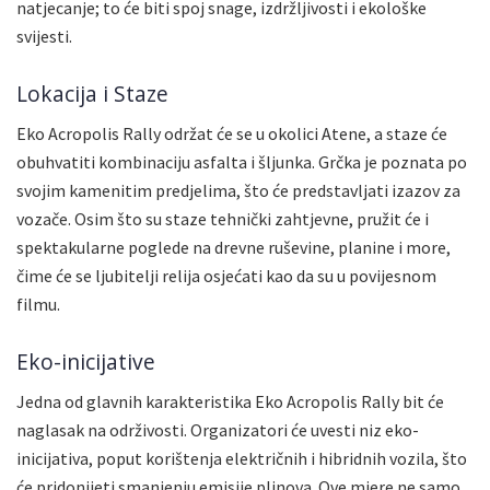
natjecanje; to će biti spoj snage, izdržljivosti i ekološke
svijesti.
Lokacija i Staze
Eko Acropolis Rally održat će se u okolici Atene, a staze će
obuhvatiti kombinaciju asfalta i šljunka. Grčka je poznata po
svojim kamenitim predjelima, što će predstavljati izazov za
vozače. Osim što su staze tehnički zahtjevne, pružit će i
spektakularne poglede na drevne ruševine, planine i more,
čime će se ljubitelji relija osjećati kao da su u povijesnom
filmu.
Eko-inicijative
Jedna od glavnih karakteristika Eko Acropolis Rally bit će
naglasak na održivosti. Organizatori će uvesti niz eko-
inicijativa, poput korištenja električnih i hibridnih vozila, što
će pridonijeti smanjenju emisije plinova. Ove mjere ne samo