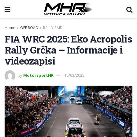
Home
OFF ROAD
RALLY RAID
FIA WRC 2025: Eko Acropolis
Rally Grčka – Informacije i
videozapisi
by
MotorsportHR
16/03/2025