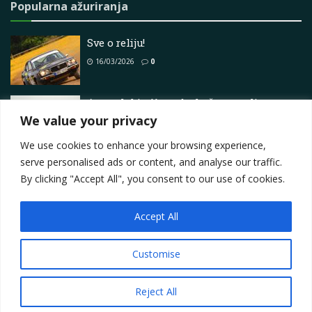
Popularna ažuriranja
Sve o reliju!
16/03/2026
0
Australski off-road trkač postavljen za
povratak na Landmark
We value your privacy
21/05/2025
0
We use cookies to enhance your browsing experience,
serve personalised ads or content, and analyse our traffic.
By clicking "Accept All", you consent to our use of cookies.
Accept All
Impressum
About
Contact
Join Us
Privacy Policy
Terms
Marketing i oglašavanje
Customise
© 2025
Motorsport.hr
Reject All