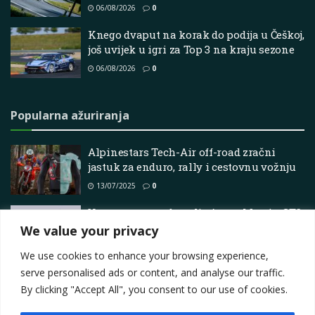
06/08/2026
0
Knego dvaput na korak do podija u Češkoj,
još uvijek u igri za Top 3 na kraju sezone
06/08/2026
0
Popularna ažuriranja
Alpinestars Tech-Air off-road zračni
jastuk za enduro, rally i cestovnu vožnju
13/07/2025
0
Verstappen predstavlja Aston Martin GT3
projekt
We value your privacy
07/03/2025
0
We use cookies to enhance your browsing experience,
serve personalised ads or content, and analyse our traffic.
By clicking "Accept All", you consent to our use of cookies.