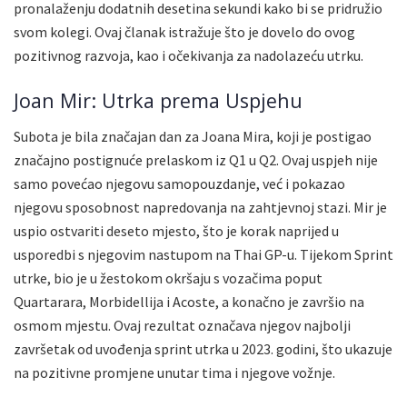
pronalaženju dodatnih desetina sekundi kako bi se pridružio
svom kolegi. Ovaj članak istražuje što je dovelo do ovog
pozitivnog razvoja, kao i očekivanja za nadolazeću utrku.
Joan Mir: Utrka prema Uspjehu
Subota je bila značajan dan za Joana Mira, koji je postigao
značajno postignuće prelaskom iz Q1 u Q2. Ovaj uspjeh nije
samo povećao njegovu samopouzdanje, već i pokazao
njegovu sposobnost napredovanja na zahtjevnoj stazi. Mir je
uspio ostvariti deseto mjesto, što je korak naprijed u
usporedbi s njegovim nastupom na Thai GP-u. Tijekom Sprint
utrke, bio je u žestokom okršaju s vozačima poput
Quartarara, Morbidellija i Acoste, a konačno je završio na
osmom mjestu. Ovaj rezultat označava njegov najbolji
završetak od uvođenja sprint utrka u 2023. godini, što ukazuje
na pozitivne promjene unutar tima i njegove vožnje.