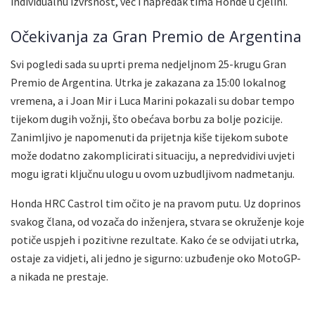
individualnu izvrsnost, već i napredak tima Honde u cjelini.
Očekivanja za Gran Premio de Argentina
Svi pogledi sada su uprti prema nedjeljnom 25-krugu Gran
Premio de Argentina. Utrka je zakazana za 15:00 lokalnog
vremena, a i Joan Mir i Luca Marini pokazali su dobar tempo
tijekom dugih vožnji, što obećava borbu za bolje pozicije.
Zanimljivo je napomenuti da prijetnja kiše tijekom subote
može dodatno zakomplicirati situaciju, a nepredvidivi uvjeti
mogu igrati ključnu ulogu u ovom uzbudljivom nadmetanju.
Honda HRC Castrol tim očito je na pravom putu. Uz doprinos
svakog člana, od vozača do inženjera, stvara se okruženje koje
potiče uspjeh i pozitivne rezultate. Kako će se odvijati utrka,
ostaje za vidjeti, ali jedno je sigurno: uzbuđenje oko MotoGP-
a nikada ne prestaje.