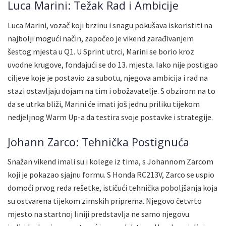
Luca Marini: Težak Rad i Ambicije
Luca Marini, vozač koji brzinu i snagu pokušava iskoristiti na
najbolji mogući način, započeo je vikend zarađivanjem
šestog mjesta u Q1. U Sprint utrci, Marini se borio kroz
uvodne krugove, fondajući se do 13. mjesta. Iako nije postigao
ciljeve koje je postavio za subotu, njegova ambicija i rad na
stazi ostavljaju dojam na tim i obožavatelje. S obzirom na to
da se utrka bliži, Marini će imati još jednu priliku tijekom
nedjeljnog Warm Up-a da testira svoje postavke i strategije.
Johann Zarco: Tehnička Postignuća
Snažan vikend imali su i kolege iz tima, s Johannom Zarcom
koji je pokazao sjajnu formu. S Honda RC213V, Zarco se uspio
domoći prvog reda rešetke, ističući tehnička poboljšanja koja
su ostvarena tijekom zimskih priprema. Njegovo četvrto
mjesto na startnoj liniji predstavlja ne samo njegovu