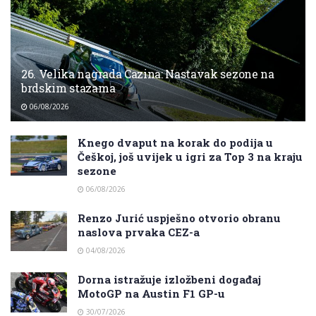
26. Velika nagrada Cazina: Nastavak sezone na
brdskim stazama
06/08/2026
Knego dvaput na korak do podija u
Češkoj, još uvijek u igri za Top 3 na kraju
sezone
06/08/2026
Renzo Jurić uspješno otvorio obranu
naslova prvaka CEZ-a
04/08/2026
Dorna istražuje izložbeni događaj
MotoGP na Austin F1 GP-u
30/07/2026