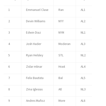
1
Emmanuel Clase
Ran
AL1
2
Devin Williams
NYY
AL2
3
Edwin Diaz
NYM
NL1
4
Josh Hader
Moderan
AL3
5
Ryan Helsley
STL
NL2
6
Zidar mlinar
Hrast
AL4
7
Felix Bautista
Bal
AL5
8
Zrna Iglesias
Atl
NL3
9
Andres Muñoz
More
AL6