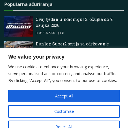
Popularna ažuriranja
Ovaj tjedan u iRacingu | 3. ožujka do 9.
ožujka 2026.
03/03/2026
0
Dunlop Super2 serija za održavanje
povijesnog trenutka na Tasmania Super
440
We value your privacy
18/03/2025
0
We use cookies to enhance your browsing experience,
serve personalised ads or content, and analyse our traffic.
By clicking "Accept All", you consent to our use of cookies.
Accept All
Impressum
About
Contact
Join Us
Privacy Policy
Terms
Marketing i oglašavanje
Customise
© 2025
Motorsport.hr
Reject All