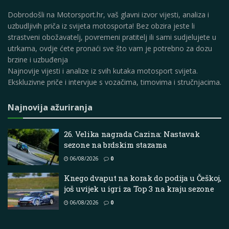
Dobrodošli na Motorsport.hr, vaš glavni izvor vijesti, analiza i
uzbudljivih priča iz svijeta motosporta! Bez obzira jeste li
strastveni obožavatelj, povremeni pratitelj ili sami sudjelujete u
utrkama, ovdje ćete pronaći sve što vam je potrebno za dozu
brzine i uzbuđenja
Najnovije vijesti i analize iz svih kutaka motosport svijeta.
Ekskluzivne priče i intervjue s vozačima, timovima i stručnjacima.
Najnovija ažuriranja
26. Velika nagrada Cazina: Nastavak
sezone na brdskim stazama
06/08/2026
0
Knego dvaput na korak do podija u Češkoj,
još uvijek u igri za Top 3 na kraju sezone
06/08/2026
0