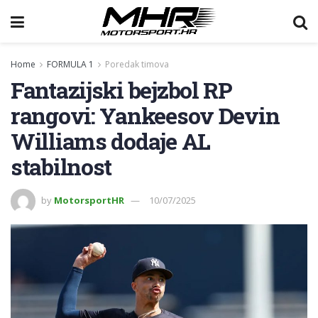
Home
FORMULA 1
Poredak timova
Fantazijski bejzbol RP
rangovi: Yankeesov Devin
Williams dodaje AL
stabilnost
by
MotorsportHR
10/07/2025