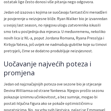
ostatak lige često donosi više pitanja nego odgovora.
Jedan od izazova s kojima se suočavaju fantastični menadžeri
je povjerenje u neizvjesne bliže. Ryan Walker bio je izvanredan
u svojoj last season, no njegovu ulogu zatvorenika iskusili
smo tek u posljednja dva mjeseca. U međuvremenu, nekoliko
novih lica iz NL-a, poput Jordana Romana, Ryana Presslyja i
Kirbyja Yatesa, još uvijek ne nadmašuju gubitke koje su timovi
pretrpjeli, čime se dodatno produbljuje neizvjesnost.
Uočavanje najvećih poteza i
promjena
Jedan od najznačajnijih poteza ove sezone bio je stjecanje
Devina Williamsa od strane Yankeesa. Njegov prošlo sezonu
pokazuje iznimnu učinkovitost, a bez sumnje, mogao bi
postati ključna figura ako se pokaže optimističnim u
povratnicima. No, na vrhu svih ljestvica, nalazi se Emmanuel