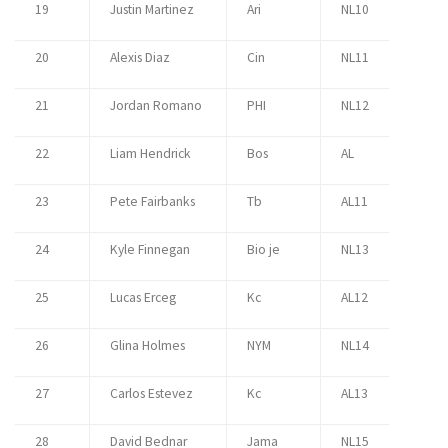
19
Justin Martinez
Ari
NL10
20
Alexis Diaz
Cin
NL11
21
Jordan Romano
PHI
NL12
22
Liam Hendrick
Bos
AL
23
Pete Fairbanks
Tb
AL11
24
Kyle Finnegan
Bio je
NL13
25
Lucas Erceg
Kc
AL12
26
Glina Holmes
NYM
NL14
27
Carlos Estevez
Kc
AL13
28
David Bednar
Jama
NL15