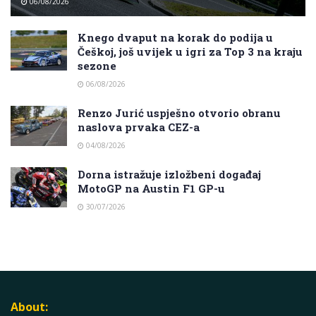
06/08/2026
Knego dvaput na korak do podija u
Češkoj, još uvijek u igri za Top 3 na kraju
sezone
06/08/2026
Renzo Jurić uspješno otvorio obranu
naslova prvaka CEZ-a
04/08/2026
Dorna istražuje izložbeni događaj
MotoGP na Austin F1 GP-u
30/07/2026
About: