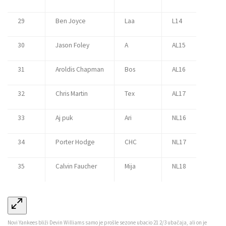
29
Ben Joyce
Laa
L14
30
Jason Foley
A
AL15
31
Aroldis Chapman
Bos
AL16
32
Chris Martin
Tex
AL17
33
Aj puk
Ari
NL16
34
Porter Hodge
CHC
NL17
35
Calvin Faucher
Mija
NL18
Novi Yankees bliži Devin Williams samo je prošle sezone ubacio 21 2/3 ubačaja, ali on je