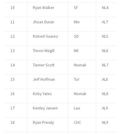
10
Ryan Walker
Sf
NL4
11
Jhoan Duran
Min
AL7
12
Robert Suarez
SD
NL5
13
Trevor Megill
Mil
NL6
14
Tanner Scott
Momak
NL7
15
Jeff Hoffman
Tor
AL8
16
Kirby Yates
Momak
NL8
17
Kenley Jansen
Laa
AL9
18
Ryan Pressly
CHC
NL9