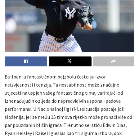
Bullpeni u fantastičnom bejzbolu često su izvor
neizvjesnosti i tenzija. Ta nestabilnost može značajno
utjecati na uspjeh vašeg fantastičnog tima, varirajući od
iznenađujućih ozljeda do nepredvidivih uspona i padova
performansi. U Nacionalnoj ligi (NL) situacija postaje još
složenija, jer se među 15 timova rijetko može pronaći više od
par pouzdanih bližih igrača. Trenutno se ističu Edwin Diaz,
Ryan Helsley i Raisel Iglesias kao tri sigurna izbora, dok