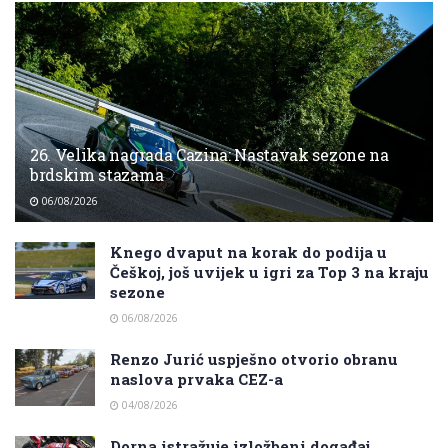
26. Velika nagrada Cazina: Nastavak sezone na
brdskim stazama
06/08/2026
Knego dvaput na korak do podija u
Češkoj, još uvijek u igri za Top 3 na kraju
sezone
06/08/2026
Renzo Jurić uspješno otvorio obranu
naslova prvaka CEZ-a
04/08/2026
Dorna istražuje izložbeni događaj