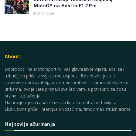
MotoGP na Austin F1 GP-u
30/07/2026
About:
Dobrodošli na Motorsport.hr, vaš glavni izvor vijesti, analiza i
uzbudljivih priča iz svijeta motosporta! Bez obzira jeste li
strastveni obožavatelj, povremeni pratitelj ili sami sudjelujete u
utrkama, ovdje ćete pronaći sve što vam je potrebno za dozu
brzine i uzbuđenja
Najnovije vijesti i analize iz svih kutaka motosport svijeta.
Ekskluzivne priče i intervjue s vozačima, timovima i stručnjacima.
Najnovija ažuriranja