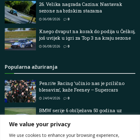
26. Velika nagrada Cazina: Nastavak
sezone na brdskim stazama
06/08/2026
0
Knego dvaput na korak do podija u Češkoj,
još uvijek u igri za Top 3 na kraju sezone
06/08/2026
0
Popularna ažuriranja
Penrite Racing ‘učinio nas je prilično
blesavim’, kaže Feeney – Supercars
24/04/2026
0
BMW serije 6 obilježava 50 godina uz
muzejski izlog posvećen ikoni ‘morskog
We value your privacy
nosa’
02/04/2026
0
We use cookies to enhance your browsing experience,