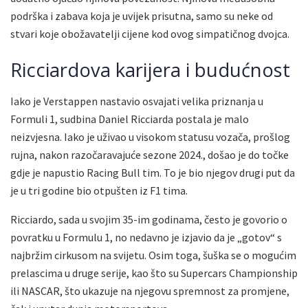
podrška i zabava koja je uvijek prisutna, samo su neke od
stvari koje obožavatelji cijene kod ovog simpatičnog dvojca.
Ricciardova karijera i budućnost
Iako je Verstappen nastavio osvajati velika priznanja u
Formuli 1, sudbina Daniel Ricciarda postala je malo
neizvjesna. Iako je uživao u visokom statusu vozača, prošlog
rujna, nakon razočaravajuće sezone 2024., došao je do točke
gdje je napustio Racing Bull tim. To je bio njegov drugi put da
je u tri godine bio otpušten iz F1 tima.
Ricciardo, sada u svojim 35-im godinama, često je govorio o
povratku u Formulu 1, no nedavno je izjavio da je „gotov“ s
najbržim cirkusom na svijetu. Osim toga, šuška se o mogućim
prelascima u druge serije, kao što su Supercars Championship
ili NASCAR, što ukazuje na njegovu spremnost za promjene,