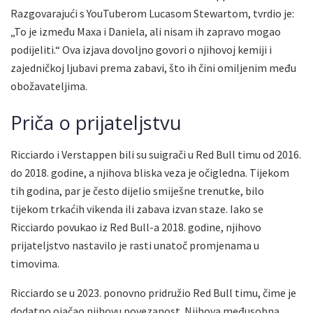
Razgovarajući s YouTuberom Lucasom Stewartom, tvrdio je:
„To je između Maxa i Daniela, ali nisam ih zapravo mogao
podijeliti.“ Ova izjava dovoljno govori o njihovoj kemiji i
zajedničkoj ljubavi prema zabavi, što ih čini omiljenim među
obožavateljima.
Priča o prijateljstvu
Ricciardo i Verstappen bili su suigrači u Red Bull timu od 2016.
do 2018. godine, a njihova bliska veza je očigledna. Tijekom
tih godina, par je često dijelio smiješne trenutke, bilo
tijekom trkaćih vikenda ili zabava izvan staze. Iako se
Ricciardo povukao iz Red Bull-a 2018. godine, njihovo
prijateljstvo nastavilo je rasti unatoč promjenama u
timovima.
Ricciardo se u 2023. ponovno pridružio Red Bull timu, čime je
dodatno ojačao njihovu povezanost. Njihova međusobna