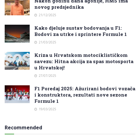
Nakon godinu dana agonije, HMS ima
novog predsjednika
21/12/2025
Kako djeluje sustav bodovanja u F1:
Bodovi za utrke i sprintere Formule 1
21/03/2025
Kriza u Hrvatskom motociklističkom
savezu: Hitna akcija za spas motosporta
u Hrvatskoj!
27/07/2025
F1 Poredaj 2025: Ažurirani bodovi vozača
i konstruktora, rezultati nove sezone
Formule 1
19/03/2025
Recommended