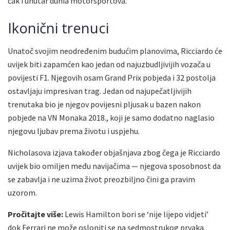
čak i unutar dunia motorsportova.
Ikonični trenuci
Unatoč svojim neodređenim budućim planovima, Ricciardo će
uvijek biti zapamćen kao jedan od najuzbudljivijih vozača u
povijesti F1. Njegovih osam Grand Prix pobjeda i 32 postolja
ostavljaju impresivan trag. Jedan od najupečatljivijih
trenutaka bio je njegov povijesni pljusak u bazen nakon
pobjede na VN Monaka 2018., koji je samo dodatno naglasio
njegovu ljubav prema životu i uspjehu.
Nicholasova izjava također objašnjava zbog čega je Ricciardo
uvijek bio omiljen među navijačima — njegova sposobnost da
se zabavlja i ne uzima život preozbiljno čini ga pravim
uzorom.
Pročitajte više:
Lewis Hamilton bori se ‘nije lijepo vidjeti’
dok Ferrari ne može osloniti se na sedmostrukog prvaka.