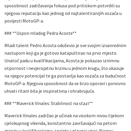
sposobnost zadržavanja fokusa pod pritiskom potvrdili su
njegovu reputaciju kao jednog od najtalentiranijih vozača u
povijesti MotoGP-a.
### **Uspon mladog Pedra Acoste**
Mladi talent Pedro Acosta oduševio je sve svojim izvanrednim
nastupom koji ga je gotovo katapultirao na prvo mjesto.
Unatoč padu u kvalifikacijama, Acosta je pokazao iznimnu
otpornost i nevjerojatnu brzinu u jednom krugu, što ukazuje
na njegov potencijal te ga postavlja kao vozača za budućnost
MotoGP-a. Njegova sposobnost da se brzo oporavi i ponovno
uhvati ritam bila je inspirativna i ohrabrujuća.
### **Maverick Vinales: Stabilnost na stazi**
Maverick Vinales zadržao je učinak na visokom nivou tijekom
cjelokupnog vikenda, konstantno završavajući na petom
mjestu u kvalifikacijama, sprintu i glavnoj utrci. Njegov