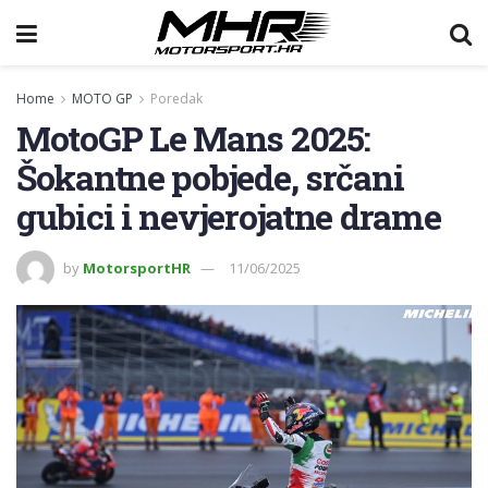
Home
MOTO GP
Poredak
MotoGP Le Mans 2025:
Šokantne pobjede, srčani
gubici i nevjerojatne drame
by
MotorsportHR
11/06/2025