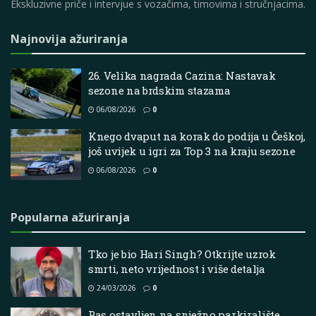
Ekskluzivne priče i intervjue s vozačima, timovima i stručnjacima.
Najnovija ažuriranja
26. Velika nagrada Cazina: Nastavak
sezone na brdskim stazama
06/08/2026
0
Knego dvaput na korak do podija u Češkoj,
još uvijek u igri za Top 3 na kraju sezone
06/08/2026
0
Popularna ažuriranja
Tko je bio Hari Singh? Otkrijte uzrok
smrti, neto vrijednost i više detalja
24/03/2026
0
Pas ostavljen na snježno parkiralište