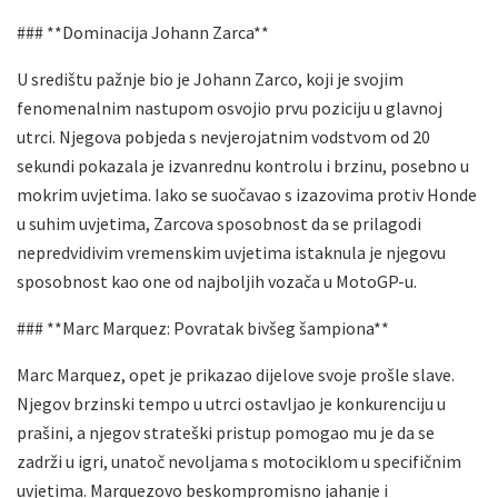
### **Dominacija Johann Zarca**
U središtu pažnje bio je Johann Zarco, koji je svojim
fenomenalnim nastupom osvojio prvu poziciju u glavnoj
utrci. Njegova pobjeda s nevjerojatnim vodstvom od 20
sekundi pokazala je izvanrednu kontrolu i brzinu, posebno u
mokrim uvjetima. Iako se suočavao s izazovima protiv Honde
u suhim uvjetima, Zarcova sposobnost da se prilagodi
nepredvidivim vremenskim uvjetima istaknula je njegovu
sposobnost kao one od najboljih vozača u MotoGP-u.
### **Marc Marquez: Povratak bivšeg šampiona**
Marc Marquez, opet je prikazao dijelove svoje prošle slave.
Njegov brzinski tempo u utrci ostavljao je konkurenciju u
prašini, a njegov strateški pristup pomogao mu je da se
zadrži u igri, unatoč nevoljama s motociklom u specifičnim
uvjetima. Marquezovo beskompromisno jahanje i