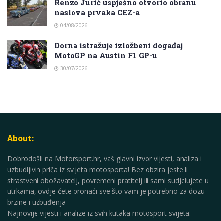
Renzo Jurić uspješno otvorio obranu
naslova prvaka CEZ-a
04/08/2026
Dorna istražuje izložbeni događaj
MotoGP na Austin F1 GP-u
30/07/2026
About:
Dobrodošli na Motorsport.hr, vaš glavni izvor vijesti, analiza i
uzbudljivih priča iz svijeta motosporta! Bez obzira jeste li
strastveni obožavatelj, povremeni pratitelj ili sami sudjelujete u
utrkama, ovdje ćete pronaći sve što vam je potrebno za dozu
brzine i uzbuđenja
Najnovije vijesti i analize iz svih kutaka motosport svijeta.