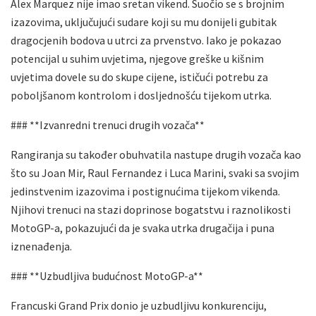
Alex Marquez nije imao sretan vikend. Suočio se s brojnim
izazovima, uključujući sudare koji su mu donijeli gubitak
dragocjenih bodova u utrci za prvenstvo. Iako je pokazao
potencijal u suhim uvjetima, njegove greške u kišnim
uvjetima dovele su do skupe cijene, ističući potrebu za
poboljšanom kontrolom i dosljednošću tijekom utrka.
### **Izvanredni trenuci drugih vozača**
Rangiranja su također obuhvatila nastupe drugih vozača kao
što su Joan Mir, Raul Fernandez i Luca Marini, svaki sa svojim
jedinstvenim izazovima i postignućima tijekom vikenda.
Njihovi trenuci na stazi doprinose bogatstvu i raznolikosti
MotoGP-a, pokazujući da je svaka utrka drugačija i puna
iznenađenja.
### **Uzbudljiva budućnost MotoGP-a**
Francuski Grand Prix donio je uzbudljivu konkurenciju,