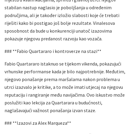
stabilan nastup naglasio je poboljšanja u određenim
područjima, ali je također izložio slabosti koje će trebati
riješiti kako bi postigao još bolje rezultate. Vinalesova
sposobnost da bude u konkurenciji unatoč izazovima
pokazuje njegovu predanost razvoju kao vozača.
### **Fabio Quartararo i kontroverze na stazi**
Fabio Quartararo istaknuo se tijekom vikenda, pokazujući
vrhunske performanse kada je bilo najpotrebnije. Međutim,
njegovo ponašanje prema maršalama nakon problema u
utrci izazvalo je kritike, a to može imati utjecaj na njegovu
reputaciju i rangiranje među navijačima. Ovo iskustvo može
poslužiti kao lekcija za Quartarara u budućnosti,
naglašavajući važnost ponašanja izvan staze.
### **Izazovi za Alex Marqueza**