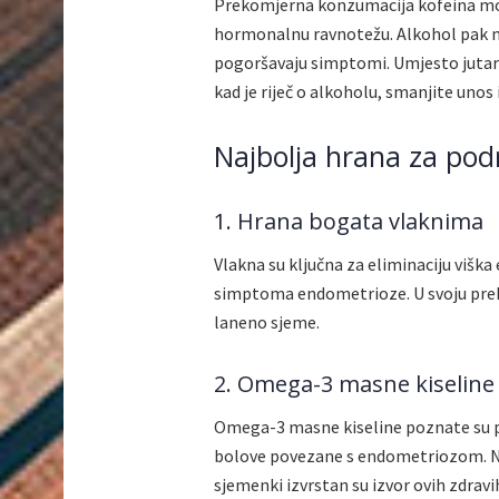
Prekomjerna konzumacija kofeina može
hormonalnu ravnotežu. Alkohol pak m
pogoršavaju simptomi. Umjesto jutarn
kad je riječ o alkoholu, smanjite unos
Najbolja hrana za po
1. Hrana bogata vlaknima
Vlakna su ključna za eliminaciju višk
simptoma endometrioze. U svoju prehra
laneno sjeme.
2. Omega-3 masne kiseline
Omega-3 masne kiseline poznate su p
bolove povezane s endometriozom. Na
sjemenki izvrstan su izvor ovih zdrav