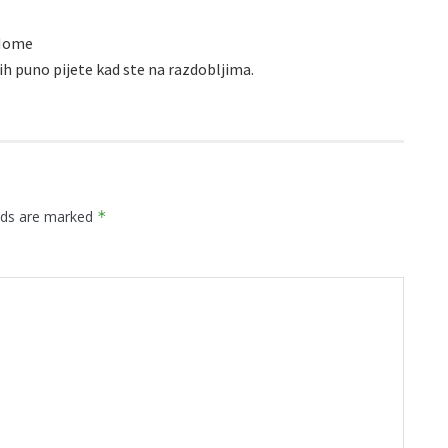
 Home
h puno pijete kad ste na razdobljima.
elds are marked
*