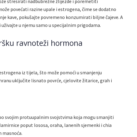
 stresirati nadbubrežne žlijezde i poremetiti
ože povećati razine upale i estrogena, čime se dodatno
je kave, pokušajte povremeno konzumirati biljne čajeve. A
 i uživajte u njemu samo u specijalnim prigodama.
dršku ravnoteži hormona
a estrogena iz tijela, što može pomoći u smanjenju
nu uključite lisnato povrće, cjelovite žitarice, grah i
o svojim protuupalnim svojstvima koja mogu smanjiti
mirnice poput lososa, oraha, lanenih sjemenki i chia
ih masnoća.