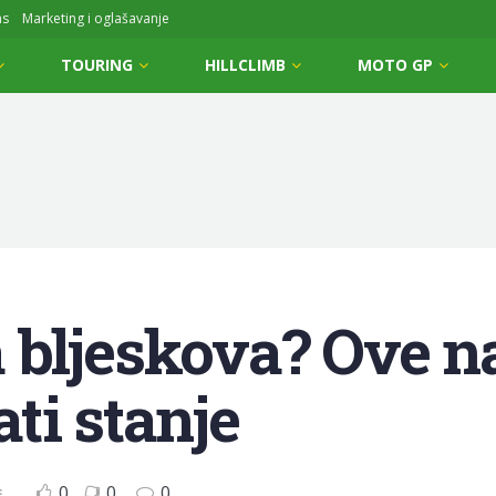
ms
Marketing i oglašavanje
TOURING
HILLCLIMB
MOTO GP
bljeskova? Ove n
ti stanje
0
0
0
E