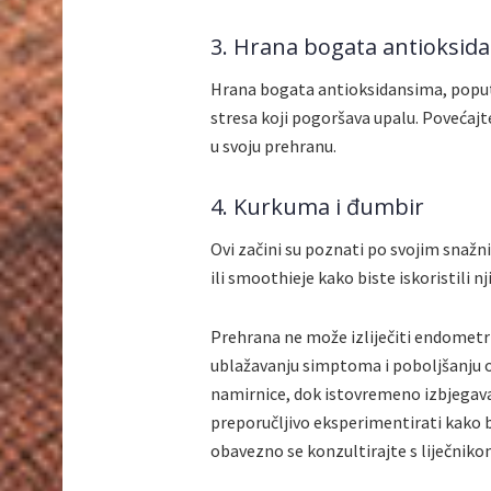
3. Hrana bogata antioksid
Hrana bogata antioksidansima, poput 
stresa koji pogoršava upalu. Povećajt
u svoju prehranu.
4. Kurkuma i đumbir
Ovi začini su poznati po svojim snažn
ili smoothieje kako biste iskoristili 
Prehrana ne može izliječiti endometri
ublažavanju simptoma i poboljšanju op
namirnice, dok istovremeno izbjegavat
preporučljivo eksperimentirati kako bis
obavezno se konzultirajte s liječnik