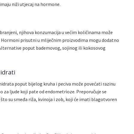
 imaju niži utjecaj na hormone.
zabranjeni, njihova konzumacija u većim količinama može
. Hormoni prisutni u mliječnim proizvodima mogu dodatno
lternative poput bademovog, sojinog ili kokosovog
idrati
ohidrata poput bijelog kruha i peciva može povećati razinu
lno za ljude koji pate od endometrioze. Preporučuje se
 što su smeđa riža, kvinoja i zob, koji će imati blagotvoren