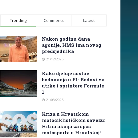
Trending
Comments
Latest
Nakon godinu dana
agonije, HMS ima novog
predsjednika
21/12/2025
Kako djeluje sustav
bodovanja u F1: Bodovi za
utrke i sprintere Formule
1
21/03/2025
Kriza u Hrvatskom
motociklističkom savezu:
Hitna akcija za spas
motosporta u Hrvatskoj!