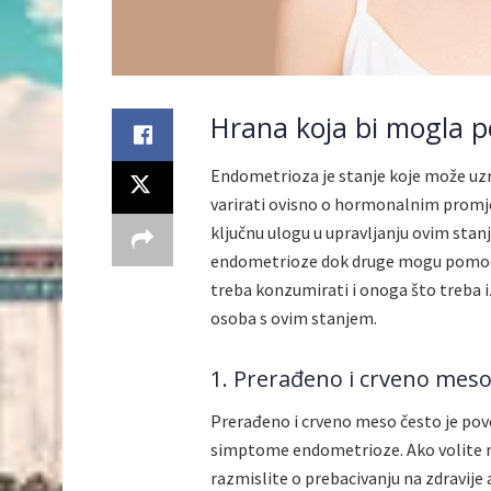
Hrana koja bi mogla 
Endometrioza je stanje koje može uz
varirati ovisno o hormonalnim prom
ključnu ulogu u upravljanju ovim sta
endometrioze dok druge mogu pomoći
treba konzumirati i onoga što treba i
osoba s ovim stanjem.
1. Prerađeno i crveno mes
Prerađeno i crveno meso često je po
simptome endometrioze. Ako volite me
razmislite o prebacivanju na zdravije a