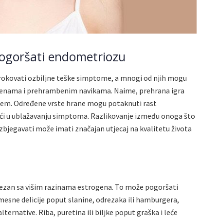
pogoršati endometriozu
rokovati ozbiljne teške simptome, a mnogi od njih mogu
jenama i prehrambenim navikama. Naime, prehrana igra
njem. Određene vrste hrane mogu potaknuti rast
 u ublažavanju simptoma. Razlikovanje između onoga što
zbjegavati može imati značajan utjecaj na kvalitetu života
o
vezan sa višim razinama estrogena. To može pogoršati
sne delicije poput slanine, odrezaka ili hamburgera,
lternative. Riba, puretina ili biljke poput graška i leće