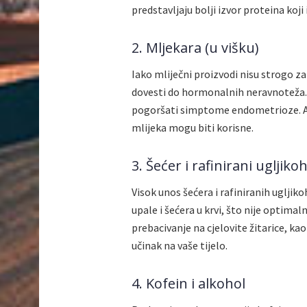
predstavljaju bolji izvor proteina koji
2. Mljekara (u višku)
Iako mliječni proizvodi nisu strogo 
dovesti do hormonalnih neravnoteža
pogoršati simptome endometrioze. A
mlijeka mogu biti korisne.
3. Šećer i rafinirani ugljikoh
Visok unos šećera i rafiniranih ugljik
upale i šećera u krvi, što nije optima
prebacivanje na cjelovite žitarice, kao
učinak na vaše tijelo.
4. Kofein i alkohol