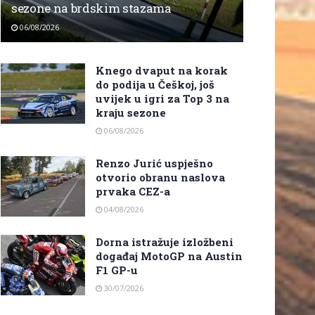
sezone na brdskim stazama
06/08/2026
Knego dvaput na korak
do podija u Češkoj, još
uvijek u igri za Top 3 na
kraju sezone
06/08/2026
Renzo Jurić uspješno
otvorio obranu naslova
prvaka CEZ-a
04/08/2026
Dorna istražuje izložbeni
događaj MotoGP na Austin
F1 GP-u
30/07/2026