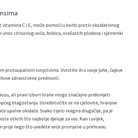
ansima
vitamina C i E, može pomoći u borbi protiv oksidativnog
e unos citrusnog voća, bobica, orašastih plodova i sjemenki
im protuupalnim svojstvima. Uvrstite ih u svoje juhe, čajeve
njihove zdravstvene prednosti.
ozu, ali pravi izbori hrane mogu značajno pridonijeti
ćeg blagostanja. Usredotočite se na cjelovite, hranjive
e upalne okidače. Svako tijelo reagira drugačije, pa je
te otkrili što najbolje djeluje za vas. Kao i uvijek,
om prije nego što uvedete veće promjene u prehranu.