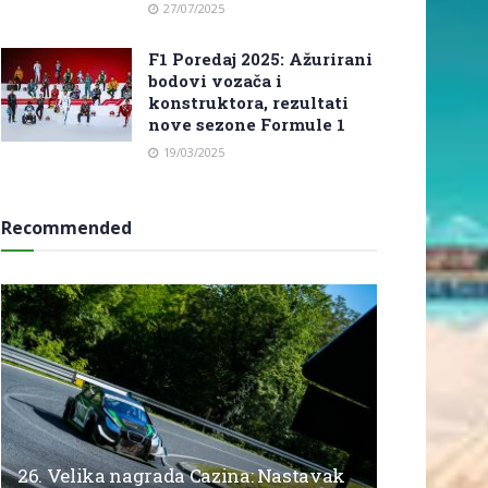
27/07/2025
F1 Poredaj 2025: Ažurirani
bodovi vozača i
konstruktora, rezultati
nove sezone Formule 1
19/03/2025
Recommended
26. Velika nagrada Cazina: Nastavak