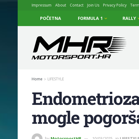
Impressum
About
Contact
Join Us
Privacy Policy
Ter
POČETNA
FORMULA 1
RALLY
Home
LIFESTYLE
Endometrioza 
mogle pogorša
by
MotorsportHR
10/03/2025
in
LIFESTYL