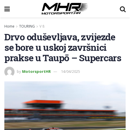
Home
TOURING
V 8
Drvo oduševljava, zvijezde
se bore u uskoj završnici
prakse u Taupō – Supercars
by
MotorsportHR
14/04/2025