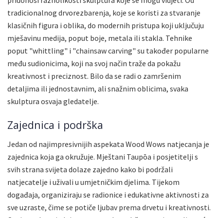
tradicionalnog drvorezbarenja, koje se koristi za stvaranje
klasičnih figura i oblika, do modernih pristupa koji uključuju
mješavinu medija, poput boje, metala ili stakla. Tehnike
poput "whittling" i "chainsaw carving" su također popularne
među sudionicima, koji na svoj način traže da pokažu
kreativnost i preciznost. Bilo da se radi o zamršenim
detaljima ili jednostavnim, ali snažnim oblicima, svaka
skulptura osvaja gledatelje.
Zajednica i podrška
Jedan od najimpresivnijih aspekata Wood Wows natjecanja je
zajednica koja ga okružuje. Mještani Taupōa i posjetitelji s
svih strana svijeta dolaze zajedno kako bi podržali
natjecatelje i uživali u umjetničkim djelima. Tijekom
događaja, organiziraju se radionice i edukativne aktivnosti za
sve uzraste, čime se potiče ljubav prema drvetu i kreativnosti.