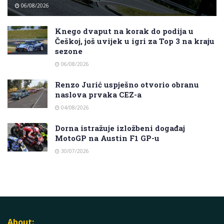
06/08/2026
Knego dvaput na korak do podija u
Češkoj, još uvijek u igri za Top 3 na kraju
sezone
06/08/2026
Renzo Jurić uspješno otvorio obranu
naslova prvaka CEZ-a
04/08/2026
Dorna istražuje izložbeni događaj
MotoGP na Austin F1 GP-u
30/07/2026
About: