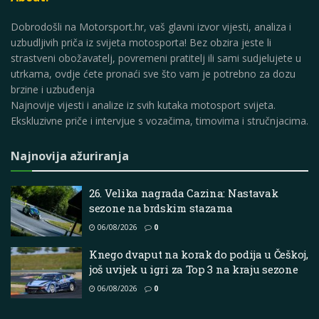
Dobrodošli na Motorsport.hr, vaš glavni izvor vijesti, analiza i
uzbudljivih priča iz svijeta motosporta! Bez obzira jeste li
strastveni obožavatelj, povremeni pratitelj ili sami sudjelujete u
utrkama, ovdje ćete pronaći sve što vam je potrebno za dozu
brzine i uzbuđenja
Najnovije vijesti i analize iz svih kutaka motosport svijeta.
Ekskluzivne priče i intervjue s vozačima, timovima i stručnjacima.
Najnovija ažuriranja
26. Velika nagrada Cazina: Nastavak
sezone na brdskim stazama
06/08/2026
0
Knego dvaput na korak do podija u Češkoj,
još uvijek u igri za Top 3 na kraju sezone
06/08/2026
0