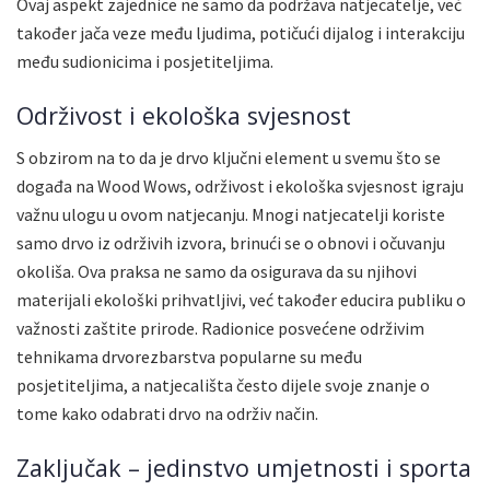
Ovaj aspekt zajednice ne samo da podržava natjecatelje, već
također jača veze među ljudima, potičući dijalog i interakciju
među sudionicima i posjetiteljima.
Održivost i ekološka svjesnost
S obzirom na to da je drvo ključni element u svemu što se
događa na Wood Wows, održivost i ekološka svjesnost igraju
važnu ulogu u ovom natjecanju. Mnogi natjecatelji koriste
samo drvo iz održivih izvora, brinući se o obnovi i očuvanju
okoliša. Ova praksa ne samo da osigurava da su njihovi
materijali ekološki prihvatljivi, već također educira publiku o
važnosti zaštite prirode. Radionice posvećene održivim
tehnikama drvorezbarstva popularne su među
posjetiteljima, a natjecališta često dijele svoje znanje o
tome kako odabrati drvo na održiv način.
Zaključak – jedinstvo umjetnosti i sporta