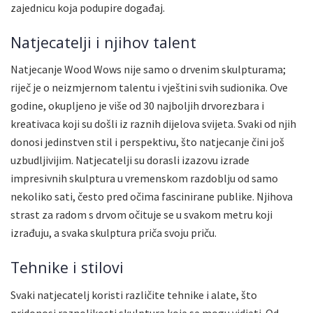
zajednicu koja podupire događaj.
Natjecatelji i njihov talent
Natjecanje Wood Wows nije samo o drvenim skulpturama;
riječ je o neizmjernom talentu i vještini svih sudionika. Ove
godine, okupljeno je više od 30 najboljih drvorezbara i
kreativaca koji su došli iz raznih dijelova svijeta. Svaki od njih
donosi jedinstven stil i perspektivu, što natjecanje čini još
uzbudljivijim. Natjecatelji su dorasli izazovu izrade
impresivnih skulptura u vremenskom razdoblju od samo
nekoliko sati, često pred očima fascinirane publike. Njihova
strast za radom s drvom očituje se u svakom metru koji
izrađuju, a svaka skulptura priča svoju priču.
Tehnike i stilovi
Svaki natjecatelj koristi različite tehnike i alate, što
pridonosi raznolikosti skulptura koje se mogu vidjeti. Od