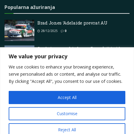
Popularna ažuriranja
Brad Jones ‘Adelaide prevrat AU
28/12/2025
0
Srednjoeuropski skup – Događaji i video
sadržaji
We value your privacy
29/03/2025
0
We use cookies to enhance your browsing experience,
serve personalised ads or content, and analyse our traffic.
By clicking "Accept All", you consent to our use of cookies.
Accept All
Impressum
About
Contact
Join Us
Privacy Policy
Terms
Marketing i oglašavanje
Customise
© 2025
Motorsport.hr
Reject All