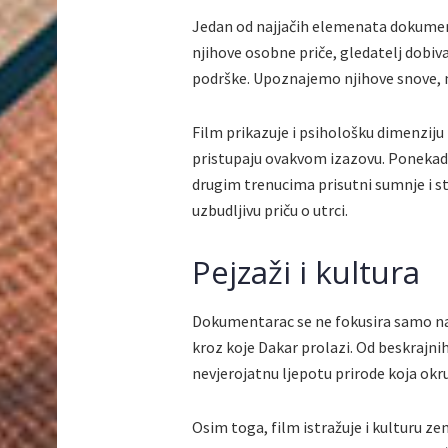
Jedan od najjačih elemenata dokumenta
njihove osobne priče, gledatelj dobiva 
podrške. Upoznajemo njihove snove, m
Film prikazuje i psihološku dimenziju
pristupaju ovakvom izazovu. Ponekad s
drugim trenucima prisutni sumnje i s
uzbudljivu priču o utrci.
Pejzaži i kultura
Dokumentarac se ne fokusira samo na 
kroz koje Dakar prolazi. Od beskrajnih
nevjerojatnu ljepotu prirode koja okr
Osim toga, film istražuje i kulturu zem