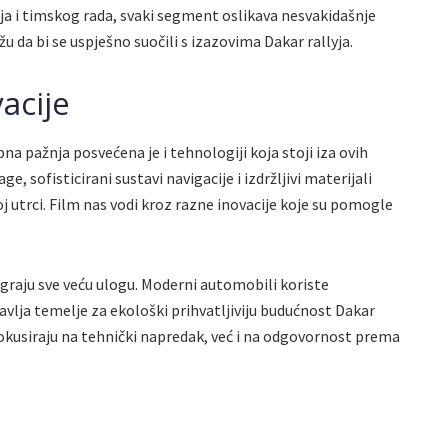
ja i timskog rada, svaki segment oslikava nesvakidašnje
žu da bi se uspješno suočili s izazovima Dakar rallyja.
acije
na pažnja posvećena je i tehnologiji koja stoji iza ovih
e, sofisticirani sustavi navigacije i izdržljivi materijali
oj utrci. Film nas vodi kroz razne inovacije koje su pomogle
 igraju sve veću ulogu. Moderni automobili koriste
avlja temelje za ekološki prihvatljiviju budućnost Dakar
okusiraju na tehnički napredak, već i na odgovornost prema