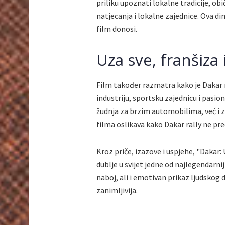
priliku upoznati lokalne tradicije, ob
natjecanja i lokalne zajednice. Ova d
film donosi.
Uza sve, franšiza 
Film također razmatra kako je Dakar 
industriju, sportsku zajednicu i pasio
žudnja za brzim automobilima, već i z
filma oslikava kako Dakar rally ne pr
Kroz priče, izazove i uspjehe, "Dakar: 
dublje u svijet jedne od najlegendarnij
naboj, ali i emotivan prikaz ljudskog du
zanimljivija.