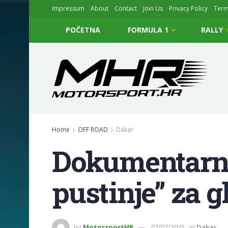
Impressum
About
Contact
Join Us
Privacy Policy
Ter
POČETNA
FORMULA 1
RALLY
Home
OFF ROAD
Dakar
Dokumentarni 
pustinje” za g
by
MotorsportHR
07/07/2025
in
Dakar