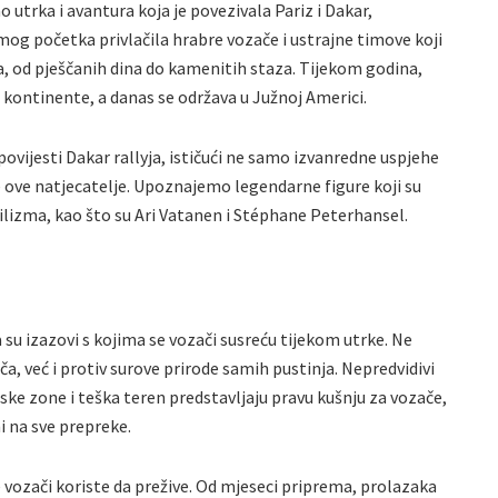
o utrka i avantura koja je povezivala Pariz i Dakar,
amog početka privlačila hrabre vozače i ustrajne timove koji
, od pješčanih dina do kamenitih staza. Tijekom godina,
i kontinente, a danas se održava u Južnoj Americi.
povijesti Dakar rallyja, ističući ne samo izvanredne uspjehe
le ove natjecatelje. Upoznajemo legendarne figure koji su
ilizma, kao što su Ari Vatanen i Stéphane Peterhansel.
u izazovi s kojima se vozači susreću tijekom utrke. Ne
a, već i protiv surove prirode samih pustinja. Nepredvidivi
ke zone i teška teren predstavljaju pravu kušnju za vozače,
i na sve prepreke.
e vozači koriste da prežive. Od mjeseci priprema, prolazaka