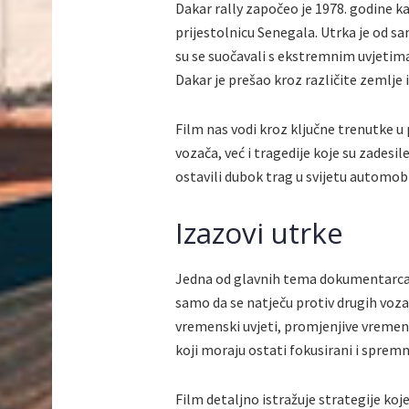
Dakar rally započeo je 1978. godine ka
prijestolnicu Senegala. Utrka je od s
su se suočavali s ekstremnim uvjetima
Dakar je prešao kroz različite zemlje 
Film nas vodi kroz ključne trenutke u 
vozača, već i tragedije koje su zadesi
ostavili dubok trag u svijetu automob
Izazovi utrke
Jedna od glavnih tema dokumentarca s
samo da se natječu protiv drugih vozač
vremenski uvjeti, promjenjive vremens
koji moraju ostati fokusirani i spremn
Film detaljno istražuje strategije koj