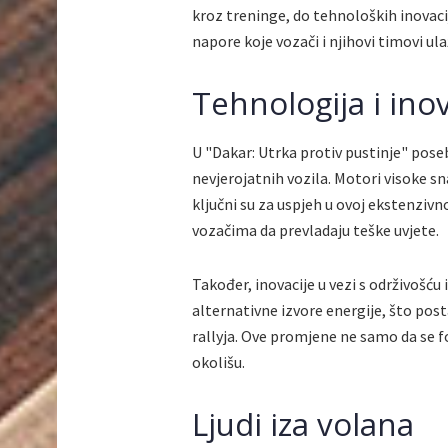
kroz treninge, do tehnoloških inovaci
napore koje vozači i njihovi timovi ula
Tehnologija i inov
U "Dakar: Utrka protiv pustinje" poseb
nevjerojatnih vozila. Motori visoke snag
ključni su za uspjeh u ovoj ekstenzivn
vozačima da prevladaju teške uvjete.
Također, inovacije u vezi s održivošću
alternativne izvore energije, što post
rallyja. Ove promjene ne samo da se f
okolišu.
Ljudi iza volana