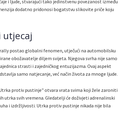
ičaje i ljude, stvarajući tako jedinstvenu povezanost između
imenzija dodatno pridonosi bogatstvu slikovite priče koju
i utjecaj
rally postao globalni fenomen, utječući na automobilsku
nirane obožavatelje diljem svijeta. Njegova svrha nije samo
ajednica strasti i zajedničkog entuzijazma. Ovaj aspekt
edstavlja samo natjecanje, već način života za mnoge ljude.
Utrka protiv pustinje" otvara vrata svima koji žele zaroniti
ih utrka svih vremena. Gledatelji će doživjeti adrenalinski
ha i izdržljivosti. Utrka protiv pustinje nikada nije bila