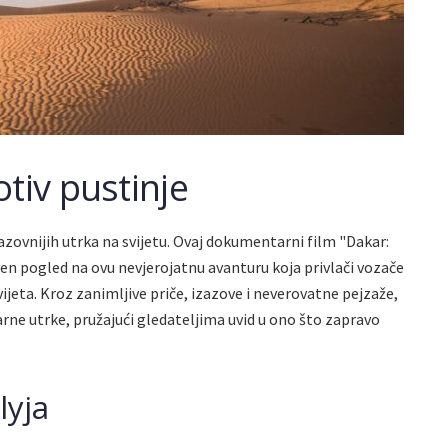
tiv pustinje
zazovnijih utrka na svijetu. Ovaj dokumentarni film "Dakar:
ven pogled na ovu nevjerojatnu avanturu koja privlači vozače
 svijeta. Kroz zanimljive priče, izazove i neverovatne pejzaže,
arne utrke, pružajući gledateljima uvid u ono što zapravo
lyja