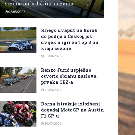
sezone na brdskim stazama
06/08/2026
Knego dvaput na korak
do podija u Češkoj, još
uvijek u igri za Top 3 na
kraju sezone
06/08/2026
Renzo Jurić uspješno
otvorio obranu naslova
prvaka CEZ-a
04/08/2026
Dorna istražuje izložbeni
događaj MotoGP na Austin
F1 GP-u
30/07/2026