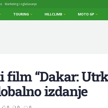
ms
Marketing i oglašavanje
TOURING
HILLCLIMB
MOTO GP
film “Dakar: Utrk
lobalno izdanje
0
0
0