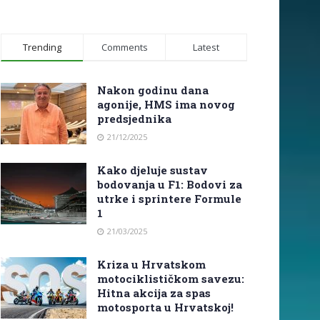
Trending
Comments
Latest
Nakon godinu dana
agonije, HMS ima novog
predsjednika
21/12/2025
Kako djeluje sustav
bodovanja u F1: Bodovi za
utrke i sprintere Formule
1
21/03/2025
Kriza u Hrvatskom
motociklističkom savezu:
Hitna akcija za spas
motosporta u Hrvatskoj!