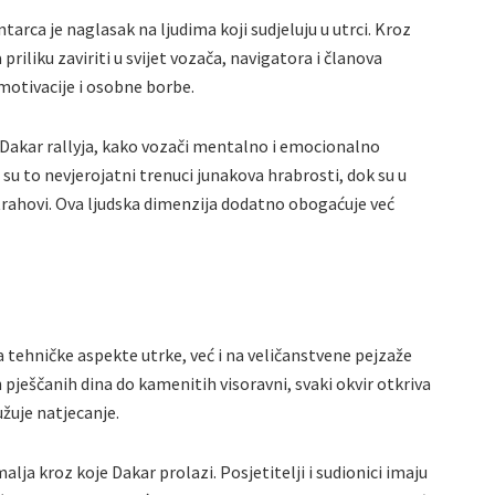
rca je naglasak na ljudima koji sudjeluju u utrci. Kroz
priliku zaviriti u svijet vozača, navigatora i članova
otivacije i osobne borbe.
 Dakar rallyja, kako vozači mentalno i emocionalno
u to nevjerojatni trenuci junakova hrabrosti, dok su u
trahovi. Ova ljudska dimenzija dodatno obogaćuje već
tehničke aspekte utrke, već i na veličanstvene pejzaže
 pješčanih dina do kamenitih visoravni, svaki okvir otkriva
užuje natjecanje.
alja kroz koje Dakar prolazi. Posjetitelji i sudionici imaju