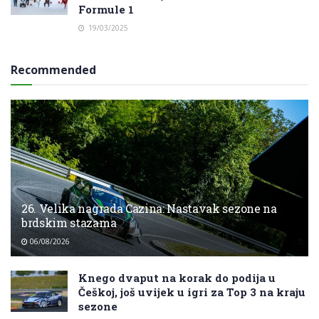
Formule 1
19/03/2025
Recommended
26. Velika nagrada Cazina: Nastavak sezone na
brdskim stazama
06/08/2026
Knego dvaput na korak do podija u
Češkoj, još uvijek u igri za Top 3 na kraju
sezone