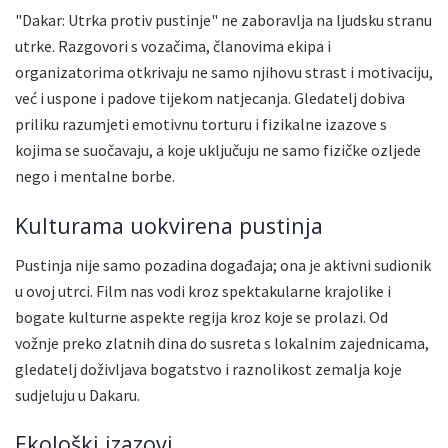
"Dakar: Utrka protiv pustinje" ne zaboravlja na ljudsku stranu
utrke. Razgovori s vozačima, članovima ekipa i
organizatorima otkrivaju ne samo njihovu strast i motivaciju,
već i uspone i padove tijekom natjecanja. Gledatelj dobiva
priliku razumjeti emotivnu torturu i fizikalne izazove s
kojima se suočavaju, a koje uključuju ne samo fizičke ozljede
nego i mentalne borbe.
Kulturama uokvirena pustinja
Pustinja nije samo pozadina događaja; ona je aktivni sudionik
u ovoj utrci. Film nas vodi kroz spektakularne krajolike i
bogate kulturne aspekte regija kroz koje se prolazi. Od
vožnje preko zlatnih dina do susreta s lokalnim zajednicama,
gledatelj doživljava bogatstvo i raznolikost zemalja koje
sudjeluju u Dakaru.
Ekološki izazovi