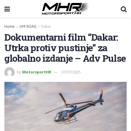
Home
OFF ROAD
Dakar
Dokumentarni film “Dakar:
Utrka protiv pustinje” za
globalno izdanje – Adv Pulse
by
MotorsportHR
07/07/2025