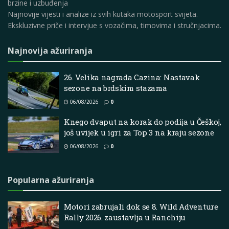
brzine i uzbuđenja
Najnovije vijesti i analize iz svih kutaka motosport svijeta.
Ekskluzivne priče i intervjue s vozačima, timovima i stručnjacima.
Najnovija ažuriranja
26. Velika nagrada Cazina: Nastavak
sezone na brdskim stazama
06/08/2026
0
Knego dvaput na korak do podija u Češkoj,
još uvijek u igri za Top 3 na kraju sezone
06/08/2026
0
Popularna ažuriranja
Motori zabrujali dok se 8. Wild Adventure
Rally 2026. zaustavlja u Ranchiju