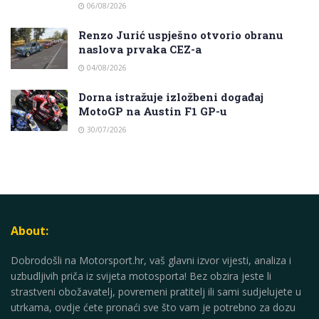
06/08/2026
Renzo Jurić uspješno otvorio obranu
naslova prvaka CEZ-a
04/08/2026
Dorna istražuje izložbeni događaj
MotoGP na Austin F1 GP-u
30/07/2026
About:
Dobrodošli na Motorsport.hr, vaš glavni izvor vijesti, analiza i
uzbudljivih priča iz svijeta motosporta! Bez obzira jeste li
strastveni obožavatelj, povremeni pratitelj ili sami sudjelujete u
utrkama, ovdje ćete pronaći sve što vam je potrebno za dozu