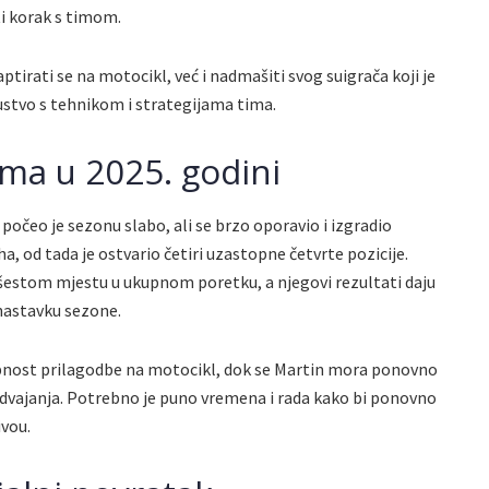
i korak s timom.
ptirati se na motocikl, već i nadmašiti svog suigrača koji je
kustvo s tehnikom i strategijama tima.
rma u 2025. godini
 počeo je sezonu slabo, ali se brzo oporavio i izgradio
od tada je ostvario četiri uzastopne četvrte pozicije.
šestom mjestu u ukupnom poretku, a njegovi rezultati daju
nastavku sezone.
nost prilagodbe na motocikl, dok se Martin mora ponovno
zdvajanja. Potrebno je puno vremena i rada kako bi ponovno
vou.