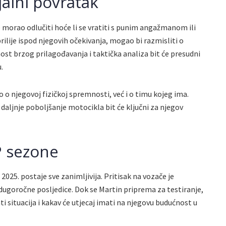
alni povratak
e morao odlučiti hoće li se vratiti s punim angažmanom ili
prilije ispod njegovih očekivanja, mogao bi razmisliti o
st brzog prilagođavanja i taktička analiza bit će presudni
.
 o njegovoj fizičkoj spremnosti, već i o timu kojeg ima.
 daljnje poboljšanje motocikla bit će ključni za njegov
 sezone
025. postaje sve zanimljivija. Pritisak na vozače je
ugoročne posljedice. Dok se Martin priprema za testiranje,
ti situacija i kakav će utjecaj imati na njegovu budućnost u