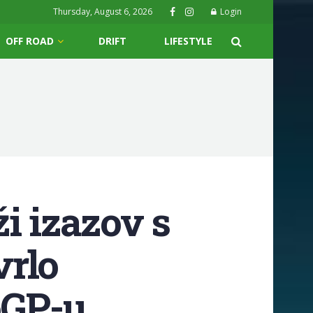
Thursday, August 6, 2026
Login
OFF ROAD
DRIFT
LIFESTYLE
i izazov s
vrlo
oGP-u