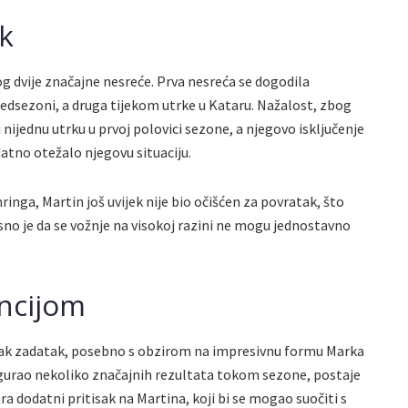
k
g dvije značajne nesreće. Prva nesreća se dogodila
edsezoni, a druga tijekom utrke u Kataru. Nažalost, zbog
i nijednu utrku u prvoj polovici sezone, a njegovo isključenje
atno otežalo njegovu situaciju.
inga, Martin još uvijek nije bio očišćen za povratak, što
no je da se vožnje na visokoj razini ne mogu jednostavno
encijom
i lak zadatak, posebno s obzirom na impresivnu formu Marka
sigurao nekoliko značajnih rezultata tokom sezone, postaje
ra dodatni pritisak na Martina, koji bi se mogao suočiti s