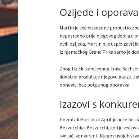
Ozljede i oporava
Martin je većinu sezone propustio zbo
neposredno prije njegovog debija u pr
ovih ozljeda, Martin nije uspio završit
iz njemačkog Grand Prixa samo je dod
Zbog fizički zahtjevnog trasa Sachsenr
dodatno produljuje njegovu pauzu. Jas
obnoviti bez potpunog oporavka.
Izazovi s konkur
Povratak Martina u Apriliju neće bit
Bezzecchija. Bezzecchi, koji je već o
sve jači konkurent. Njegov uspjeh stva