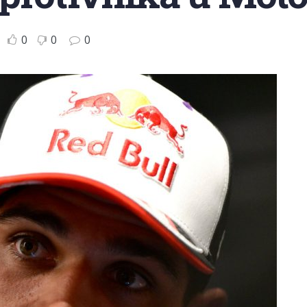
0
0
0