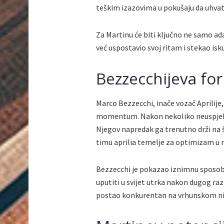
teškim izazovima u pokušaju da uhvat
Za Martinu će biti ključno ne samo ada
već uspostavio svoj ritam i stekao is
Bezzecchijeva fo
Marco Bezzecchi, inače vozač Aprilije,
momentum. Nakon nekoliko neuspjeha, 
Njegov napredak ga trenutno drži na 
timu aprilia temelje za optimizam u 
Bezzecchi je pokazao iznimnu sposob
uputiti u svijet utrka nakon dugog ra
postao konkurentan na vrhunskom ni