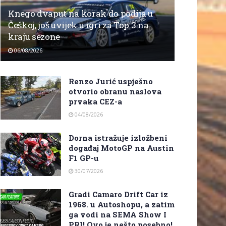
Knego dvaput na korak do podija u
Češkoj, još uvijek u igri za Top 3 na
kraju sezone
06/08/2026
Renzo Jurić uspješno
otvorio obranu naslova
prvaka CEZ-a
04/08/2026
Dorna istražuje izložbeni
događaj MotoGP na Austin
F1 GP-u
30/07/2026
Gradi Camaro Drift Car iz
1968. u Autoshopu, a zatim
ga vodi na SEMA Show I
PRI! Ovo je nešto posebno!