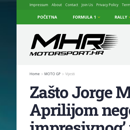
Impressum
About
Contact
Join Us
Privacy Policy
Ter
POČETNA
FORMULA 1
RALLY
Home
MOTO GP
Vijesti
Zašto Jorge M
Aprilijom nego
impresivnog’