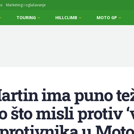
ms
Marketing i oglašavanje
TOURING
HILLCLIMB
MOTO GP
artin ima puno tež
 što misli protiv ‘
 protivnika u Mot