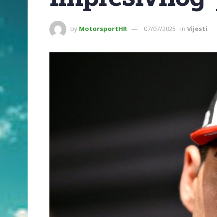
by
MotorsportHR
07/07/2025
in
Vijesti