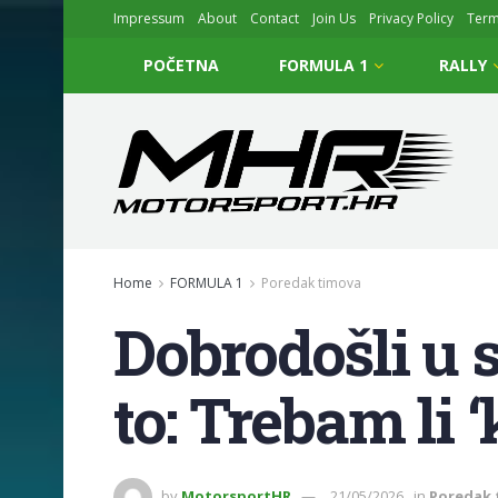
Impressum
About
Contact
Join Us
Privacy Policy
Ter
POČETNA
FORMULA 1
RALLY
Home
FORMULA 1
Poredak timova
Dobrodošli u
to: Trebam li ‘
by
MotorsportHR
21/05/2026
in
Poredak 