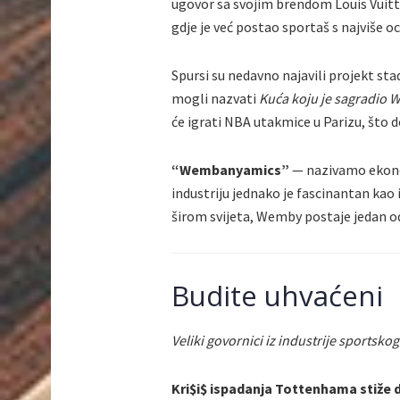
ugovor sa svojim brendom Louis Vuitt
gdje je već postao sportaš s najviše o
Spursi su nedavno najavili projekt stad
mogli nazvati
Kuća koju je sagradio
će igrati NBA utakmice u Parizu, što 
“Wembanyamics”
— nazivamo ekono
industriju jednako je fascinantan kao
širom svijeta, Wemby postaje jedan od
Budite uhvaćeni
Veliki govornici iz industrije sportsko
Kri$i$ ispadanja Tottenhama stiže 