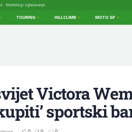
ms
Marketing i oglašavanje
TOURING
HILLCLIMB
MOTO GP
 svijet Victora W
kupiti’ sportski ba
0
0
0
timova