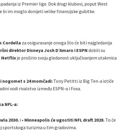
ispadanja iz Premier lige. Dok drugi klubovi, poput West
e bi im moglo donijeti velike finansijske gubitke.
ck Cordella
za osiguravanje onoga što će biti najgledanija
zvršni direktor Disneya Josh D’Amaro i ESPN
dobili su
a
Netflix
je proširio svoju gledanost uključivanjem utakmica
šni nogomet s 24 momčadi:
Tony Petitti iz Big Ten-a ističe
adini vodi rivalstvo između ESPN-a i Foxa.
ka NFL-a:
owla 2030.
i
• Minneapolis će ugostiti NFL draft 2028.
To će
zvoj sportskoga turizma u tim gradovima.