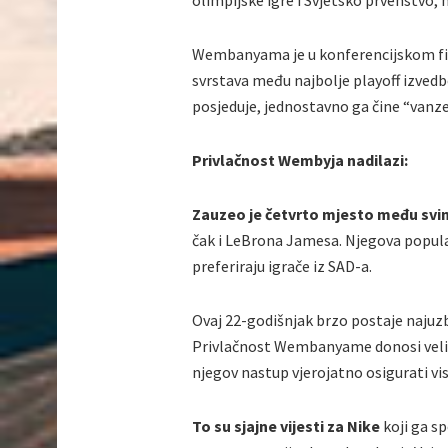
olimpijske igre i Svjetsko prvenstvo, 
Wembanyama je u konferencijskom fina
svrstava među najbolje playoff izvedbe
posjeduje, jednostavno ga čine “vanz
Privlačnost Wembyja nadilazi:
Zauzeo je četvrto mjesto među svi
čak i LeBrona Jamesa. Njegova popularn
preferiraju igrače iz SAD-a.
Ovaj 22-godišnjak brzo postaje najuzb
Privlačnost Wembanyame donosi velike
njegov nastup vjerojatno osigurati vi
To su sjajne vijesti za Nike
koji ga s