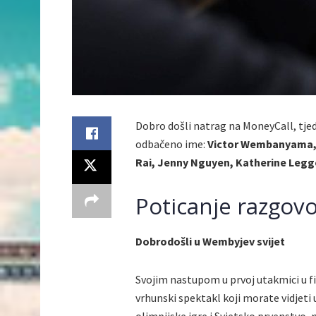
Dobro došli natrag na MoneyCall, tje
odbačeno ime:
Victor Wembanyama, L
Rai, Jenny Nguyen, Katherine Legge
Poticanje razgov
Dobrodošli u Wembyjev svijet
Svojim nastupom u prvoj utakmici u f
vrhunski spektakl koji morate vidjeti