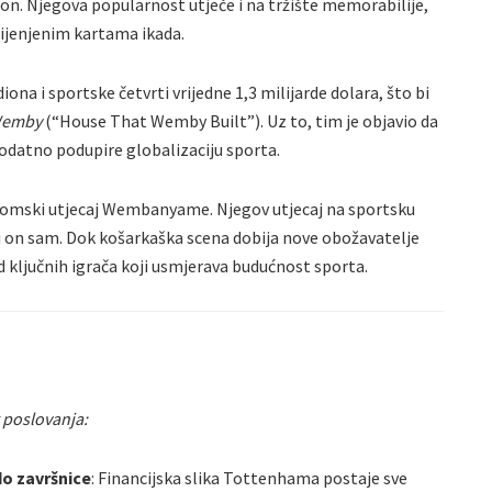
on. Njegova popularnost utječe i na tržište memorabilije,
cijenjenim kartama ikada.
iona i sportske četvrti vrijedne 1,3 milijarde dolara, što bi
 Wemby
(“House That Wemby Built”). Uz to, tim je objavio da
dodatno podupire globalizaciju sporta.
mski utjecaj Wembanyame. Njegov utjecaj na sportsku
 i on sam. Dok košarkaška scena dobija nove obožavatelje
 ključnih igrača koji usmjerava budućnost sporta.
g poslovanja:
do završnice
: Financijska slika Tottenhama postaje sve