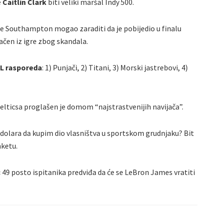
e
Caitlin Clark
biti veliki maršal Indy 500.
je Southampton mogao zaraditi da je pobijedio u finalu
ačen iz igre zbog skandala.
FL rasporeda
: 1) Punjači, 2) Titani, 3) Morski jastrebovi, 4)
elticsa proglašen je domom “najstrastvenijih navijača”.
 dolara da kupim dio vlasništva u sportskom grudnjaku? Bit
nketu.
:
49 posto ispitanika predviđa da će se LeBron James vratiti