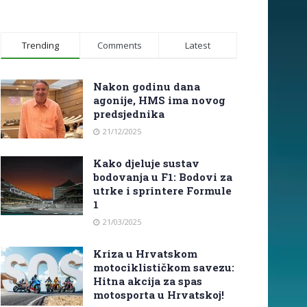
Trending
Comments
Latest
Nakon godinu dana
agonije, HMS ima novog
predsjednika
21/12/2025
Kako djeluje sustav
bodovanja u F1: Bodovi za
utrke i sprintere Formule
1
21/03/2025
Kriza u Hrvatskom
motociklističkom savezu:
Hitna akcija za spas
motosporta u Hrvatskoj!