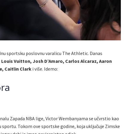
dnu sportsku poslovnu varalicu The Athletic. Danas
ouis Vuitton, Josh D’Amaro, Carlos Alcaraz, Aaron
, Caitlin Clark
i više. Idemo:
ora
inalu Zapada NBA lige, Victor Wembanyama se učvrstio kao
 u sportu. Tokom ove sportske godine, koja uključuje Zimske