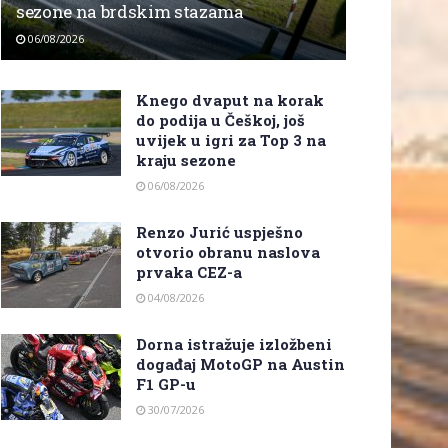
sezone na brdskim stazama
06/08/2026
Knego dvaput na korak
do podija u Češkoj, još
uvijek u igri za Top 3 na
kraju sezone
06/08/2026
Renzo Jurić uspješno
otvorio obranu naslova
prvaka CEZ-a
04/08/2026
Dorna istražuje izložbeni
događaj MotoGP na Austin
F1 GP-u
30/07/2026