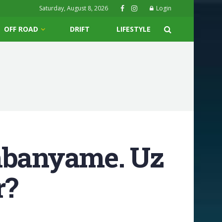
Saturday, August 8, 2026
Login
OFF ROAD
DRIFT
LIFESTYLE
embanyame. Uz
r?