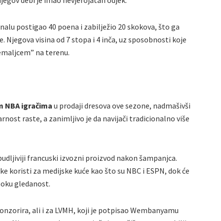
njegov debi je imao nevjerojatan odjek.
lu postigao 40 poena i zabilježio 20 skokova, što ga
. Njegova visina od 7 stopa i 4 inča, uz sposobnosti koje
emaljcem” na terenu.
m NBA igračima
u prodaji dresova ove sezone, nadmašivši
ost raste, a zanimljivo je da navijači tradicionalno više
udljiviji francuski izvozni proizvod nakon šampanjca.
 koristi za medijske kuće kao što su NBC i ESPN, dok će
soku gledanost.
ponzorira, ali i za LVMH, koji je potpisao Wembanyamu