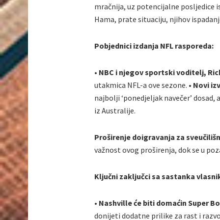
mračnija, uz potencijalne posljedice 
Hama, prate situaciju, njihov ispadanj
Pobjednici izdanja NFL rasporeda:
• NBC i njegov sportski voditelj, Ri
utakmica NFL-a ove sezone.
• Novi i
najbolji ‘ponedjeljak navečer’ dosad, 
iz Australije.
Proširenje doigravanja za sveučili
važnost ovog proširenja, dok se u poz
Ključni zaključci sa sastanka vlasni
• Nashville će biti domaćin Super B
donijeti dodatne prilike za rast i ra