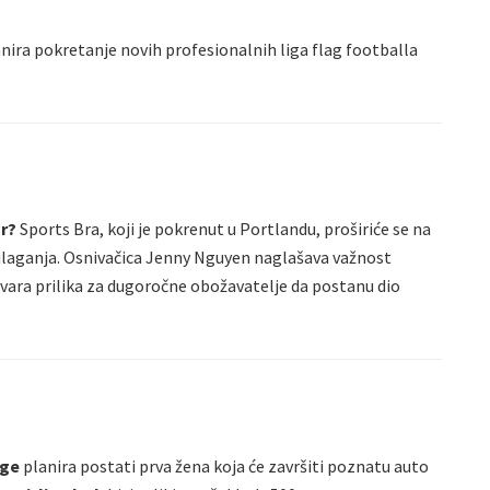
nira pokretanje novih profesionalnih liga flag footballa
ar?
Sports Bra, koji je pokrenut u Portlandu, proširiće se na
 ulaganja. Osnivačica Jenny Nguyen naglašava važnost
stvara prilika za dugoročne obožavatelje da postanu dio
gge
planira postati prva žena koja će završiti poznatu auto