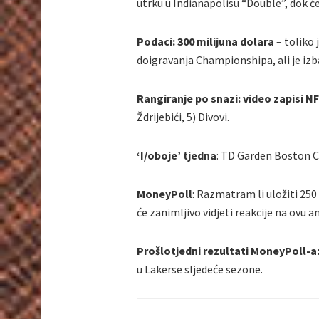
utrku u Indianapolisu “Double”, dok ć
Podaci: 300 milijuna dolara
– toliko 
doigravanja Championshipa, ali je izb
Rangiranje po snazi: video zapisi N
Ždrijebići, 5) Divovi.
‘I/oboje’ tjedna
: TD Garden Boston C
MoneyPoll
: Razmatram li uložiti 250
će zanimljivo vidjeti reakcije na ovu a
Prošlotjedni rezultati MoneyPoll-a
u Lakerse sljedeće sezone.