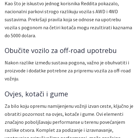
Kao što je iskustvo jednog korisnika Reddita pokazalo,
nacionalni parkovi strogo razlikuju vozila s AWD i 4WD
sustavima. Prekršaji pravila koja se odnose na upotrebu
vozila s pogonom na četiri kotača mogu rezultirati kaznama
do 5000 dolara.
Obučite vozilo za off-road upotrebu
Nakon razlike između sustava pogona, važno je obuhvatiti i
proizvode i dodatke potrebne za pripremu vozila za off-road
vožnju.
Ovjes, kotači i gume
Za bilo koju opremu namijenjenu vožnji izvan ceste, ključno je
obratiti pozornost na ovjes, kotače i gume. Ovi elementi
značajno poboljšavaju performanse u terenu povećanjem
razlike otvora. Komplet za podizanje i izravnavanje,
upotpunjen prigušivačima performansi, može značajno