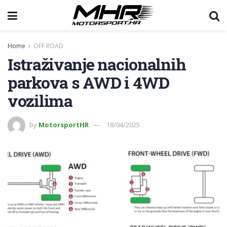
Home
OFF ROAD
Istraživanje nacionalnih
parkova s AWD i 4WD
vozilima
by
MotorsportHR
18/04/2025