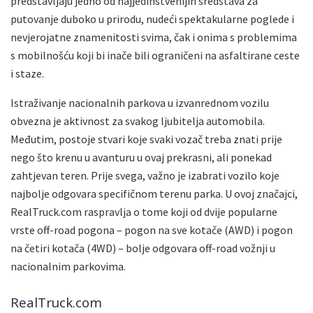
predstavljaju jedno od najjedinstvenijih sredstava za
putovanje duboko u prirodu, nudeći spektakularne poglede i
nevjerojatne znamenitosti svima, čak i onima s problemima
s mobilnošću koji bi inače bili ograničeni na asfaltirane ceste
i staze.
Istraživanje nacionalnih parkova u izvanrednom vozilu
obvezna je aktivnost za svakog ljubitelja automobila.
Međutim, postoje stvari koje svaki vozač treba znati prije
nego što krenu u avanturu u ovaj prekrasni, ali ponekad
zahtjevan teren. Prije svega, važno je izabrati vozilo koje
najbolje odgovara specifičnom terenu parka. U ovoj značajci,
RealTruck.com raspravlja o tome koji od dvije popularne
vrste off-road pogona – pogon na sve kotače (AWD) i pogon
na četiri kotača (4WD) – bolje odgovara off-road vožnji u
nacionalnim parkovima.
RealTruck.com