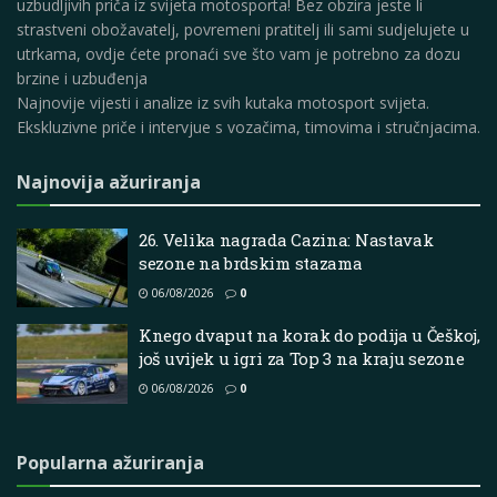
uzbudljivih priča iz svijeta motosporta! Bez obzira jeste li
strastveni obožavatelj, povremeni pratitelj ili sami sudjelujete u
utrkama, ovdje ćete pronaći sve što vam je potrebno za dozu
brzine i uzbuđenja
Najnovije vijesti i analize iz svih kutaka motosport svijeta.
Ekskluzivne priče i intervjue s vozačima, timovima i stručnjacima.
Najnovija ažuriranja
26. Velika nagrada Cazina: Nastavak
sezone na brdskim stazama
06/08/2026
0
Knego dvaput na korak do podija u Češkoj,
još uvijek u igri za Top 3 na kraju sezone
06/08/2026
0
Popularna ažuriranja