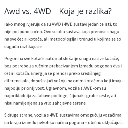
Awd vs. 4WD – Koja je razlika?
Iako mnogi vjeruju da su AWD i 4WD sustavi jedan te isti, to
nije potpuno točno. Ovo su oba sustava koja prenose snagu
na sve četiri kotača, ali metodologija i trenuci u kojima se to
događa razlikuju se.
Pogon na sve kotače automatski šalje snagu na sve kotače,
bez potrebe za ručnim prebacivanjem između pogona s dva i
četiri kotača. Energija se prenosi preko središnjeg
diferencijala, dopuštajući vožnju na onim kotačima koji imaju
najbolju prionljivost. Uglavnom, vozila s AWD-om su
najprikladnija za labave podloge, šljunak i grube ceste, ali
nisu namijenjena za vrlo zahtjevne terene.
S druge strane, vozila s 4WD sustavima omogućuju vozačima
da biraju između nekoliko načina pogona – obično uključujući