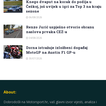
Knego dvaput na korak do podija u
Češkoj, još uvijek u igri za Top 3 na kraju
sezone
06/08/2026
Renzo Jurić uspješno otvorio obranu
naslova prvaka CEZ-a
04/08/2026
Dorna istražuje izložbeni događaj
MotoGP na Austin F1 GP-u
30/07/2026
About:
Dobrodošli na Motorsport.hr, vaš glavni izvor vijesti, analiza i