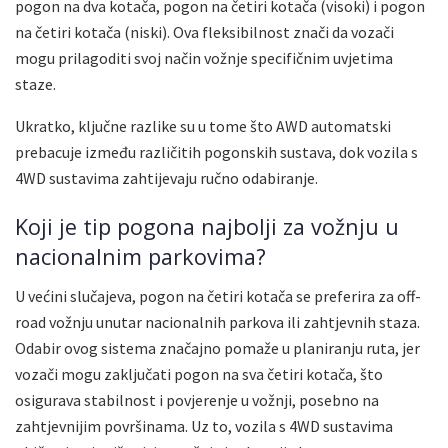
pogon na dva kotača, pogon na četiri kotača (visoki) i pogon
na četiri kotača (niski). Ova fleksibilnost znači da vozači
mogu prilagoditi svoj način vožnje specifičnim uvjetima
staze.
Ukratko, ključne razlike su u tome što AWD automatski
prebacuje između različitih pogonskih sustava, dok vozila s
4WD sustavima zahtijevaju ručno odabiranje.
Koji je tip pogona najbolji za vožnju u
nacionalnim parkovima?
U većini slučajeva, pogon na četiri kotača se preferira za off-
road vožnju unutar nacionalnih parkova ili zahtjevnih staza.
Odabir ovog sistema značajno pomaže u planiranju ruta, jer
vozači mogu zaključati pogon na sva četiri kotača, što
osigurava stabilnost i povjerenje u vožnji, posebno na
zahtjevnijim površinama. Uz to, vozila s 4WD sustavima