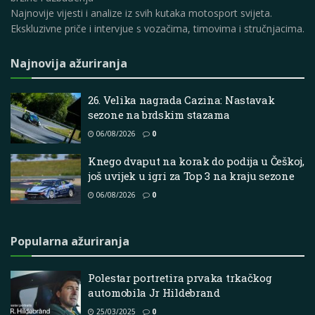
Najnovije vijesti i analize iz svih kutaka motosport svijeta.
Ekskluzivne priče i intervjue s vozačima, timovima i stručnjacima.
Najnovija ažuriranja
26. Velika nagrada Cazina: Nastavak
sezone na brdskim stazama
06/08/2026
0
Knego dvaput na korak do podija u Češkoj,
još uvijek u igri za Top 3 na kraju sezone
06/08/2026
0
Popularna ažuriranja
Polestar portretira prvaka trkačkog
automobila Jr Hildebrand
25/03/2025
0