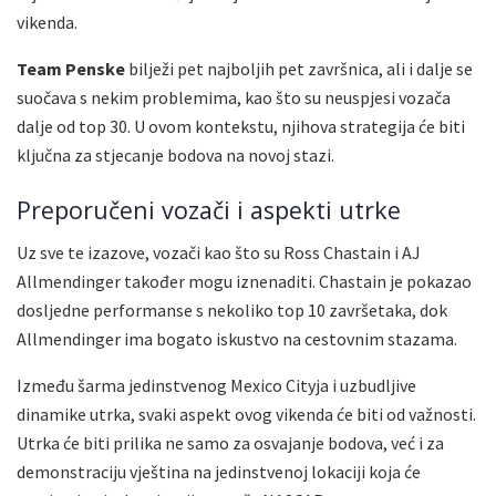
vikenda.
Team Penske
bilježi pet najboljih pet završnica, ali i dalje se
suočava s nekim problemima, kao što su neuspjesi vozača
dalje od top 30. U ovom kontekstu, njihova strategija će biti
ključna za stjecanje bodova na novoj stazi.
Preporučeni vozači i aspekti utrke
Uz sve te izazove, vozači kao što su Ross Chastain i AJ
Allmendinger također mogu iznenaditi. Chastain je pokazao
dosljedne performanse s nekoliko top 10 završetaka, dok
Allmendinger ima bogato iskustvo na cestovnim stazama.
Između šarma jedinstvenog Mexico Cityja i uzbudljive
dinamike utrka, svaki aspekt ovog vikenda će biti od važnosti.
Utrka će biti prilika ne samo za osvajanje bodova, već i za
demonstraciju vještina na jedinstvenoj lokaciji koja će