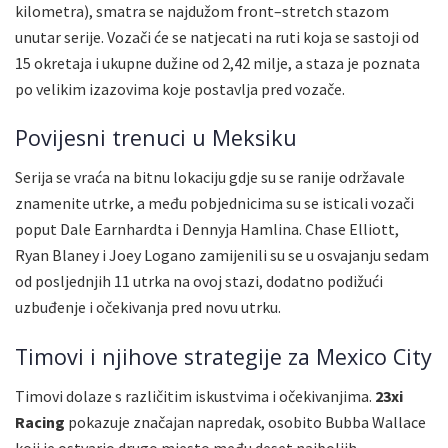
kilometra), smatra se najdužom front–stretch stazom
unutar serije. Vozači će se natjecati na ruti koja se sastoji od
15 okretaja i ukupne dužine od 2,42 milje, a staza je poznata
po velikim izazovima koje postavlja pred vozače.
Povijesni trenuci u Meksiku
Serija se vraća na bitnu lokaciju gdje su se ranije održavale
znamenite utrke, a među pobjednicima su se isticali vozači
poput Dale Earnhardta i Dennyja Hamlina. Chase Elliott,
Ryan Blaney i Joey Logano zamijenili su se u osvajanju sedam
od posljednjih 11 utrka na ovoj stazi, dodatno podižući
uzbuđenje i očekivanja pred novu utrku.
Timovi i njihove strategije za Mexico City
Timovi dolaze s različitim iskustvima i očekivanjima.
23xi
Racing
pokazuje značajan napredak, osobito Bubba Wallace
koji je ostvario drugo mjesto među deset najboljih