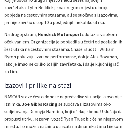
završetaka. Tyler Reddick je na drugom mjestu u broju
pobjeda na cestovnim stazama, ali se suočava s izazovima,
jer nije završio u top 10 u posljednjih nekoliko utrka.
Na drugoj strani,
Hendrick Motorsports
dolazi s visokom
očekivanjem. Organizacija je pobijedila u četiri od posljednjih
šest utrka na cestovnim stazama. Chase Elliott i William
Byron pokazuju izvrsne performanse, dok je Alex Bowman,
iako je imao nekoliko lošijih završetaka, i dalje ključni igrač
za tim.
Izazovi i prilike na stazi
NASCAR staze često donose nepredvidive situacije, a ovo nije
iznimka.
Joe Gibbs Racing
se suočava s izazovima oko
sudjelovanja Dennyja Hamlina, koji očekuje bebu. U slučaju da
propusti utrku, rezervni vozač Ryan Truex bit će na njegovom
mjestu. To može značajno utjecati na dinamiku tima tijekom