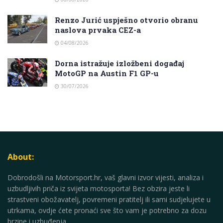
Renzo Jurić uspješno otvorio obranu
naslova prvaka CEZ-a
04/08/2026
Dorna istražuje izložbeni događaj
MotoGP na Austin F1 GP-u
30/07/2026
About:
Dobrodošli na Motorsport.hr, vaš glavni izvor vijesti, analiza i
uzbudljivih priča iz svijeta motosporta! Bez obzira jeste li
strastveni obožavatelj, povremeni pratitelj ili sami sudjelujete u
utrkama, ovdje ćete pronaći sve što vam je potrebno za dozu
brzine i uzbuđenja