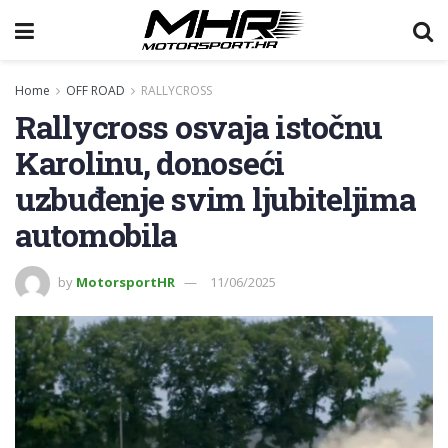
Home
OFF ROAD
RALLYCROSS
Rallycross osvaja istočnu
Karolinu, donoseći
uzbuđenje svim ljubiteljima
automobila
by
MotorsportHR
11/06/2025