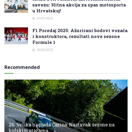
savezu: Hitna akcija za spas motosporta
u Hrvatskoj!
27/07/2025
F1 Poredaj 2025: Ažurirani bodovi vozača
i konstruktora, rezultati nove sezone
Formule 1
19/03/2025
Recommended
26. Velika nagrada Cazina: Nastavak sezone na
brdskim stazama