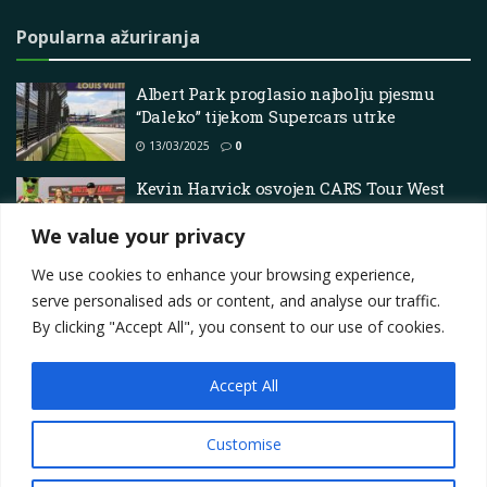
Popularna ažuriranja
Albert Park proglasio najbolju pjesmu
“Daleko” tijekom Supercars utrke
13/03/2025
0
Kevin Harvick osvojen CARS Tour West
Pro na otvaranju kasne sezone – Scena
We value your privacy
na kratkim stazama
19/01/2026
0
We use cookies to enhance your browsing experience,
serve personalised ads or content, and analyse our traffic.
By clicking "Accept All", you consent to our use of cookies.
Accept All
Impressum
About
Contact
Join Us
Privacy Policy
Terms
Marketing i oglašavanje
Customise