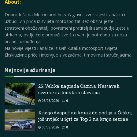
About:
Dobrodošli na Motorsport.hr, vaš glavni izvor vijesti, analiza i
uzbudljivih priča iz svijeta motosporta! Bez obzira jeste li
strastveni obožavatelj, povremeni pratitelj ili sami sudjelujete u
utrkama, ovdje ćete pronaći sve što vam je potrebno za dozu
brzine i uzbuđenja
Najnovije vijesti i analize iz svih kutaka motosport svijeta.
Ekskluzivne priče i intervjue s vozačima, timovima i stručnjacima.
Najnovija ažuriranja
26. Velika nagrada Cazina: Nastavak
sezone na brdskim stazama
06/08/2026
0
Knego dvaput na korak do podija u Češkoj,
još uvijek u igri za Top 3 na kraju sezone
06/08/2026
0