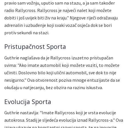
pravio sam vožnju, uputio sam na stazu, a ja sam također
radio Rallycross. Rallycross je najveći nalet koji možete
dobiti i još uvijek biti živ na kraju." Njegove riječi odražavaju
adrenalin i uzbuđenje koji svaki vozač osjeća dok se bori
protiv sekundi na stazi.
Pristupačnost Sporta
Guthrie naglašava da je Rallycross izuzetno pristupačan
svima: "Ako imate automobil koji možete voziti, to možete
učiniti. Doslovno bilo koji ulični automobil, sve dok to nije
nesigurno." Ova otvorenost poziva mnoge entuzijaste da se
okušaju u natjecanju, bez obzira na razinu iskustva.
Evolucija Sporta
Guthrie nastavlja: "Imate Rallycross koji je vrsta evolucije
autokrosa. Stadij je sljedeća evolucija iznad Rallycross-a." Ova
izjava ukazuje na konstantni razvoj sporta, te na inovacije