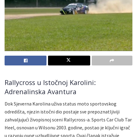
Rallycross u Istočnoj Karolini:
Adrenalinska Avantura
Dok Sjeverna Karolina uživa status moto sportovskog
odredišta, njezin istočni dio postaje sve prepoznatljiviji
zahvaljujući živopisnoj sceni Rallycross-a. Sports Car Club Tar
Heel, osnovan u Wilsonu 2003. godine, postao je ključni igrač
u razvoju ovog uzbudljivog sporta. Ovaj članak istražuje