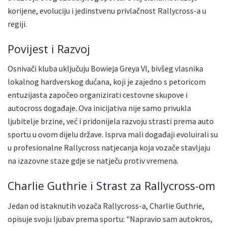
korijene, evoluciju i jedinstvenu privlačnost Rallycross-a u
regiji.
Povijest i Razvoj
Osnivači kluba uključuju Bowieja Greya VI, bivšeg vlasnika
lokalnog hardverskog dućana, koji je zajedno s petoricom
entuzijasta započeo organizirati cestovne skupove i
autocross događaje. Ova inicijativa nije samo privukla
ljubitelje brzine, već i pridonijela razvoju strasti prema auto
sportu u ovom dijelu države. Isprva mali događaji evoluirali su
u profesionalne Rallycross natjecanja koja vozače stavljaju
na izazovne staze gdje se natječu protiv vremena.
Charlie Guthrie i Strast za Rallycross-om
Jedan od istaknutih vozača Rallycross-a, Charlie Guthrie,
opisuje svoju ljubav prema sportu: "Napravio sam autokros,