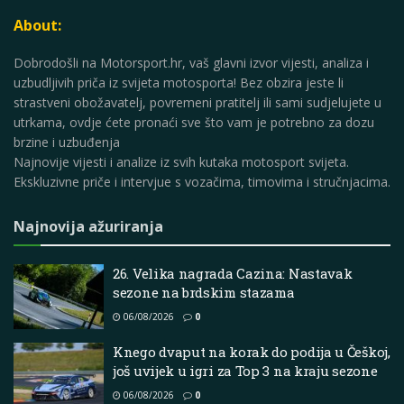
About:
Dobrodošli na Motorsport.hr, vaš glavni izvor vijesti, analiza i
uzbudljivih priča iz svijeta motosporta! Bez obzira jeste li
strastveni obožavatelj, povremeni pratitelj ili sami sudjelujete u
utrkama, ovdje ćete pronaći sve što vam je potrebno za dozu
brzine i uzbuđenja
Najnovije vijesti i analize iz svih kutaka motosport svijeta.
Ekskluzivne priče i intervjue s vozačima, timovima i stručnjacima.
Najnovija ažuriranja
26. Velika nagrada Cazina: Nastavak
sezone na brdskim stazama
06/08/2026
0
Knego dvaput na korak do podija u Češkoj,
još uvijek u igri za Top 3 na kraju sezone
06/08/2026
0