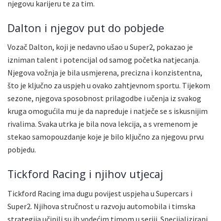
njegovu karijeru te za tim.
Dalton i njegov put do pobjede
Vozač Dalton, koji je nedavno ušao u Super2, pokazao je
izniman talent i potencijal od samog početka natjecanja.
Njegova vožnja je bila usmjerena, precizna i konzistentna,
što je ključno za uspjeh u ovako zahtjevnom sportu. Tijekom
sezone, njegova sposobnost prilagodbe i učenja iz svakog
kruga omogućila mu je da napreduje i natječe se s iskusnijim
rivalima. Svaka utrka je bila nova lekcija, a s vremenom je
stekao samopouzdanje koje je bilo ključno za njegovu prvu
pobjedu.
Tickford Racing i njihov utjecaj
Tickford Racing ima dugu povijest uspjeha u Supercars i
Super2. Njihova stručnost u razvoju automobila i timska
strategija učinili su ih vodećim timom u seriji. Specijalizirani