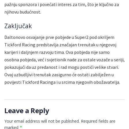
pažnju sponzora i povećati interes za tim, što je ključno za
njihovu budućnost.
Zaključak
Daltonovo osvajanje prve pobjede u Super2 pod okriljem
Tickford Racing predstavlja značajan trenutak u njegovoj
karijeri i daljnjem razvoju tima. Ova pobjeda nije samo
osobna pobjeda, već i svjetionik nade za ostale vozače u seriji,
pokazujući da uz predanost i rad mogu postići velike stvari.
Ovaj uzbudljivi trenutak zasigurno će ostati zabilježen u
povijesti Tickford Racinga i u srcima njegovih obožavatelja.
Leave a Reply
Your email address will not be published.
Required fields are
marked
*