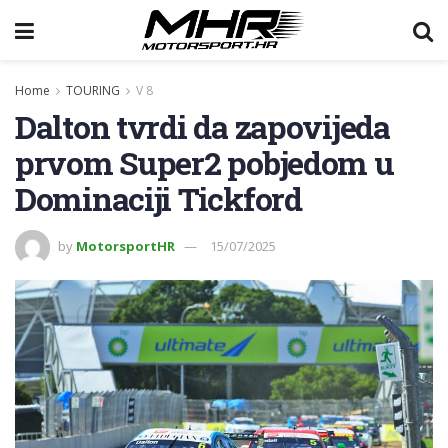
Home
TOURING
V 8
Dalton tvrdi da zapovijeda
prvom Super2 pobjedom u
Dominaciji Tickford
by
MotorsportHR
15/07/2025