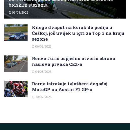
brdskim stazama
06/08/2026
Knego dvaput na korak do podija u
Češkoj, još uvijek u igri za Top 3 na kraju
sezone
06/08/2026
Renzo Jurić uspješno otvorio obranu
naslova prvaka CEZ-a
04/08/2026
Dorna istražuje izložbeni događaj
MotoGP na Austin F1 GP-u
30/07/2026