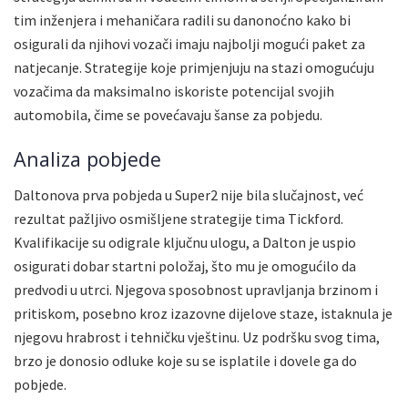
tim inženjera i mehaničara radili su danonoćno kako bi
osigurali da njihovi vozači imaju najbolji mogući paket za
natjecanje. Strategije koje primjenjuju na stazi omogućuju
vozačima da maksimalno iskoriste potencijal svojih
automobila, čime se povećavaju šanse za pobjedu.
Analiza pobjede
Daltonova prva pobjeda u Super2 nije bila slučajnost, već
rezultat pažljivo osmišljene strategije tima Tickford.
Kvalifikacije su odigrale ključnu ulogu, a Dalton je uspio
osigurati dobar startni položaj, što mu je omogućilo da
predvodi u utrci. Njegova sposobnost upravljanja brzinom i
pritiskom, posebno kroz izazovne dijelove staze, istaknula je
njegovu hrabrost i tehničku vještinu. Uz podršku svog tima,
brzo je donosio odluke koje su se isplatile i dovele ga do
pobjede.