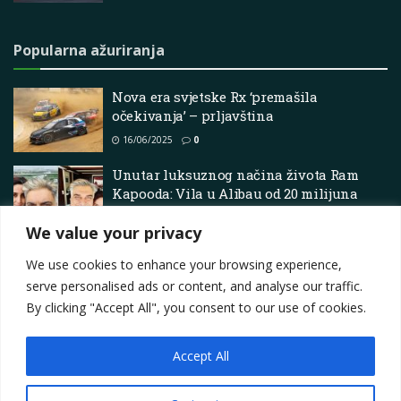
Popularna ažuriranja
Nova era svjetske Rx ‘premašila
očekivanja’ – prljavština
16/06/2025
0
Unutar luksuznog načina života Ram
Kapooda: Vila u Alibau od 20 milijuna
rupija, Lamborghini od 4,5 milijuna rupija
We value your privacy
i luksuzna palača u Južnom Mumbaiju
17/06/2025
0
We use cookies to enhance your browsing experience,
serve personalised ads or content, and analyse our traffic.
By clicking "Accept All", you consent to our use of cookies.
Accept All
Impressum
About
Contact
Join Us
Privacy Policy
Terms
Marketing i oglašavanje