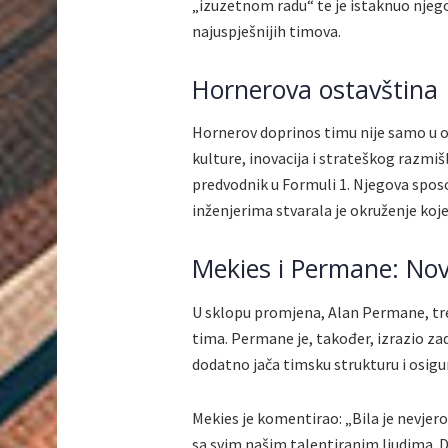
„izuzetnom radu“ te je istaknuo njeg
najuspješnijih timova.
Hornerova ostavština
Hornerov doprinos timu nije samo u os
kulture, inovacija i strateškog razmiš
predvodnik u Formuli 1. Njegova spos
inženjerima stvarala je okruženje koje
Mekies i Permane: Nov
U sklopu promjena, Alan Permane, tre
tima. Permane je, također, izrazio z
dodatno jača timsku strukturu i osigu
Mekies je komentirao: „Bila je nevjer
sa svim našim talentiranim ljudima. Du