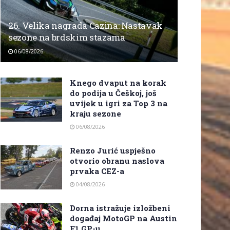
26. Velika nagrada Cazina: Nastavak
sezone na brdskim stazama
06/08/2026
Knego dvaput na korak
do podija u Češkoj, još
uvijek u igri za Top 3 na
kraju sezone
06/08/2026
Renzo Jurić uspješno
otvorio obranu naslova
prvaka CEZ-a
04/08/2026
Dorna istražuje izložbeni
događaj MotoGP na Austin
F1 GP-u