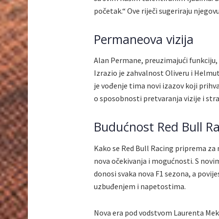
početak.“ Ove riječi sugeriraju njego
Permaneova vizija
Alan Permane, preuzimajući funkciju, 
Izrazio je zahvalnost Oliveru i Helmu
je vođenje tima novi izazov koji prihv
o sposobnosti pretvaranja vizije i str
Budućnost Red Bull R
Kako se Red Bull Racing priprema za
nova očekivanja i mogućnosti. S novim
donosi svaka nova F1 sezona, a povije
uzbuđenjem i napetostima.
Nova era pod vodstvom Laurenta Meki