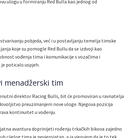
ovu ulogu u formiranju Red Bulla kao jednog od
tvarivanju pobjeda, već i u postavljanju temelja timske
ljanja koje su pomogle Red Bullu da se izdvoji kao
obnost vođenja tima i komunikacije s vozačima i
 je poticalo uspjeh.
i menadžerski tim
nutni direktor Racing Bulls, bit će promoviran u ravnatelja
adovoljstvo preuzimanjem nove uloge. Njegova pozicija
rava kontinuitet u vođenju.
ojatna avantura doprinijeti rođenju trkačkih bikova zajedno
h cijelog tima je nevjerojatan, a ja vjerujem da je to tek