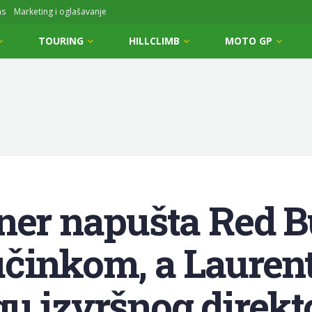
ms
Marketing i oglašavanje
TOURING
HILLCLIMB
MOTO GP
ner napušta Red Bu
učinkom, a Lauren
u izvršnog direkt