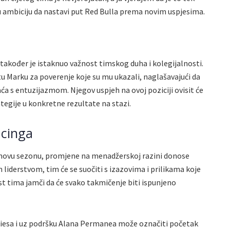
vu ambiciju da nastavi put Red Bulla prema novim uspjesima.
također je istaknuo važnost timskog duha i kolegijalnosti.
tu Marku za poverenje koje su mu ukazali, naglašavajući da
aća s entuzijazmom. Njegov uspjeh na ovoj poziciji ovisit će
ategije u konkretne rezultate na stazi.
acinga
 novu sezonu, promjene na menadžerskoj razini donose
 liderstvom, tim će se suočiti s izazovima i prilikama koje
st tima jamči da će svako takmičenje biti ispunjeno
esa i uz podršku Alana Permanea može označiti početak