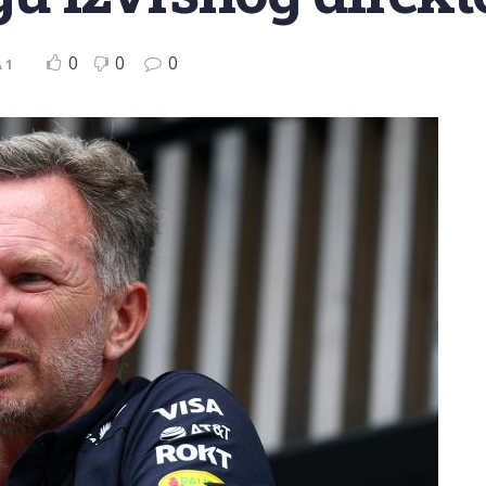
0
0
0
 1