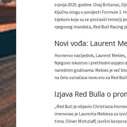
srpnja 2025. godine. Ovaj Britanac, či
ključnu ulogu u povijesti Formule 1. 
tijekom koje su se postavili temelji j
njegovog mandata, Red Bull Racing je
Novi vođa: Laurent Me
Hornerov nasljednik, Laurent Mekies,
Njegovo iskustvo i prethodni uspjesi d
narednim godinama. Mekies je već bio 
na čelo označava novu eru za Red Bull
Izjava Red Bulla o pr
„Red Bull je objavio Christiana Horner
imenovao je Laurenta Mekiesa za izvr
tima. Oliver Mintzlaff, izvršni korpor