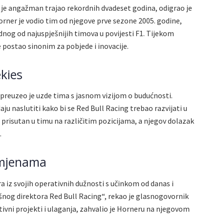
ji je angažman trajao rekordnih dvadeset godina, odigrao je
Horner je vodio tim od njegove prve sezone 2005. godine,
ednog od najuspješnijih timova u povijesti F1. Tijekom
 postao sinonim za pobjede i inovacije.
kies
 preuzeo je uzde tima s jasnom vizijom o budućnosti.
aju naslutiti kako bi se Red Bull Racing trebao razvijati u
prisutan u timu na različitim pozicijama, a njegov dolazak
.
omjenama
a iz svojih operativnih dužnosti s učinkom od danas i
šnog direktora Red Bull Racing“, rekao je glasnogovornik
ativni projekti i ulaganja, zahvalio je Horneru na njegovom