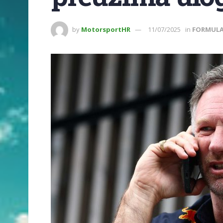
by
MotorsportHR
11/07/2025
in
FORMULA