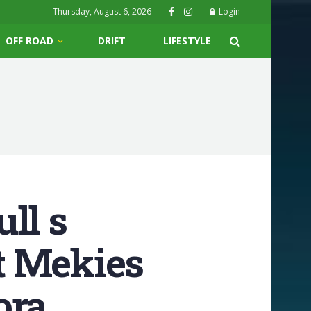
Thursday, August 6, 2026
Login
OFF ROAD
DRIFT
LIFESTYLE
ll s
t Mekies
ora