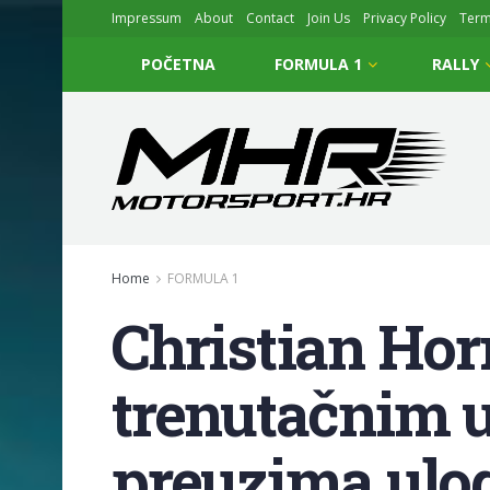
Impressum
About
Contact
Join Us
Privacy Policy
Ter
POČETNA
FORMULA 1
RALLY
Home
FORMULA 1
Christian Hor
trenutačnim 
preuzima ulog