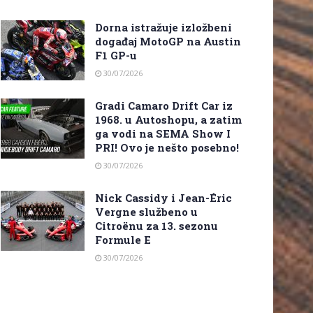
Dorna istražuje izložbeni
događaj MotoGP na Austin
F1 GP-u
30/07/2026
Gradi Camaro Drift Car iz
1968. u Autoshopu, a zatim
ga vodi na SEMA Show I
PRI! Ovo je nešto posebno!
30/07/2026
Nick Cassidy i Jean-Éric
Vergne službeno u
Citroënu za 13. sezonu
Formule E
30/07/2026