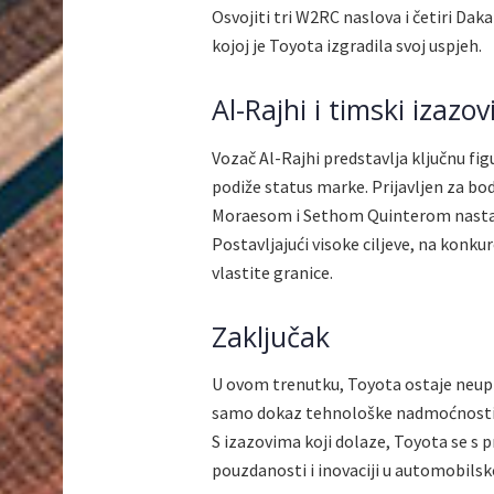
Osvojiti tri W2RC naslova i četiri Da
kojoj je Toyota izgradila svoj uspjeh.
Al-Rajhi i timski izazov
Vozač Al-Rajhi predstavlja ključnu f
podiže status marke. Prijavljen za bo
Moraesom i Sethom Quinterom nastavi
Postavljajući visoke ciljeve, na konku
vlastite granice.
Zaključak
U ovom trenutku, Toyota ostaje neupi
samo dokaz tehnološke nadmoćnosti, v
S izazovima koji dolaze, Toyota se s
pouzdanosti i inovaciji u automobilskoj