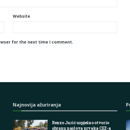
Website
owser for the next time I comment.
Najnovija ažuriranja
P
Renzo Jurić uspješno otvorio
obranu naslova prvaka CEZ-a