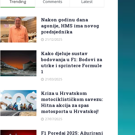
Trending
Comments
Latest
Nakon godinu dana
agonije, HMS ima novog
predsjednika
21/12/2025
Kako djeluje sustav
bodovanja u F1: Bodovi za
utrke i sprintere Formule
1
21/03/2025
Kriza u Hrvatskom
motociklističkom savezu:
Hitna akcija za spas
motosporta u Hrvatskoj!
27/07/2025
F1 Poredaj 2025: Ažurirani