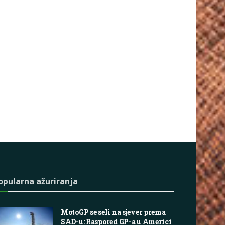
opularna ažuriranja
MotoGP se seli na sjever prema
SAD-u: Raspored GP-a u Americi