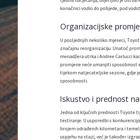
tjedna natjecanja, uvjerljivo je ostv
konačnici vodio do pobjede, pod vods
Organizacijske promje
U posljednjih nekoliko mjeseci, Toyot
značajnu reorganizaciju. Unatoč prom
menadžera utrka i Andree Carlucci kao 
promjene neće umanjiti sposobnost et
tijekom natjecateljske sezone, gdje
sposobnosti.
Iskustvo i prednost n
Jedna od ključnih prednosti Toyote ti
testiranje. U usporedbi s konkurencijo
brojem odrađenih kilometara i temel
uspjehu na stazi, već je također izgr