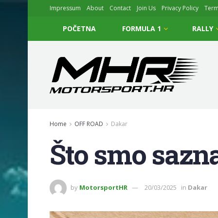
Impressum
About
Contact
Join Us
Privacy Policy
Ter
POČETNA
FORMULA 1
RALLY
Home
OFF ROAD
Dakar
Što smo saznal
by
MotorsportHR
20/03/2025
in
Dakar