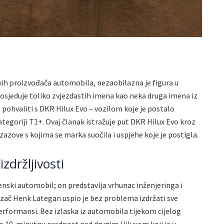
kih proizvođača automobila, nezaobilazna je figura u
osjeduje toliko zvjezdastih imena kao neka druga imena iz
pohvaliti s DKR Hilux Evo – vozilom koje je postalo
ategoriji T1+. Ovaj članak istražuje put DKR Hilux Evo kroz
izazove s kojima se marka suočila i uspjehe koje je postigla.
zdržljivosti
enski automobil; on predstavlja vrhunac inženjeringa i
ozač Henk Lategan uspio je bez problema izdržati sve
performansi. Bez izlaska iz automobila tijekom cijelog