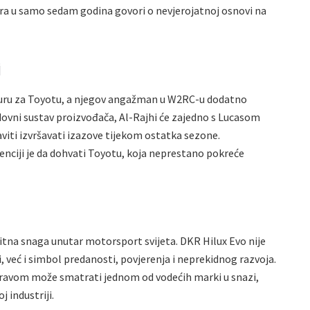
kara u samo sedam godina govori o nevjerojatnoj osnovi na
i
iguru za Toyotu, a njegov angažman u W2RC-u dodatno
dovni sustav proizvođača, Al-Rajhi će zajedno s Lucasom
ti izvršavati izazove tijekom ostatka sezone.
renciji je da dohvati Toyotu, koja neprestano pokreće
tna snaga unutar motorsport svijeta. DKR Hilux Evo nije
eć i simbol predanosti, povjerenja i neprekidnog razvoja.
 pravom može smatrati jednom od vodećih marki u snazi,
 industriji.