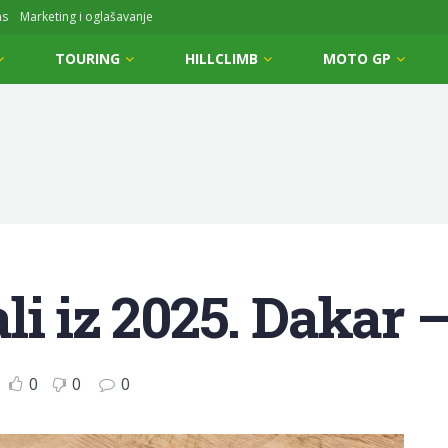
ms
Marketing i oglašavanje
TOURING
HILLCLIMB
MOTO GP
i iz 2025. Dakar –
0
0
0