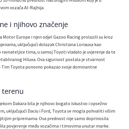
ario 10-minutnu prednost nad drugim Hiluxom koji je u
tvom vozača Al-Rajhija.
ne i njihovo značenje
a Motor Europe i njen odjel Gazoo Racing prolazili su kroz
jenama, uključujući dolazak Christiana Loriauxa kao
ravnateljice tima, u samoj Toyoti vladalo je uvjerenje da te
abliranog Hiluxa. Ova sigurnost postala je stvarnost
 je Tim Toyota ponovno pokazao svoje dominantne
a terenu
jekom Dakara bila je njihovo bogato iskustvo i opsežno
m, uključujući Daciu i Ford, Toyota se mogla pohvaliti višim
jitijim pripremama. Ova prednost nije samo doprinosila
adila povjerenje među vozačima i timovima unutar marke.