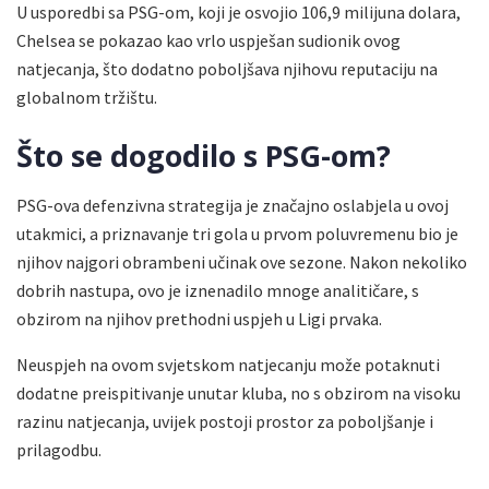
U usporedbi sa PSG-om, koji je osvojio 106,9 milijuna dolara,
Chelsea se pokazao kao vrlo uspješan sudionik ovog
natjecanja, što dodatno poboljšava njihovu reputaciju na
globalnom tržištu.
Što se dogodilo s PSG-om?
PSG-ova defenzivna strategija je značajno oslabjela u ovoj
utakmici, a priznavanje tri gola u prvom poluvremenu bio je
njihov najgori obrambeni učinak ove sezone. Nakon nekoliko
dobrih nastupa, ovo je iznenadilo mnoge analitičare, s
obzirom na njihov prethodni uspjeh u Ligi prvaka.
Neuspjeh na ovom svjetskom natjecanju može potaknuti
dodatne preispitivanje unutar kluba, no s obzirom na visoku
razinu natjecanja, uvijek postoji prostor za poboljšanje i
prilagodbu.