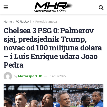
Home
FORMULA 1
Poredak timova
Chelsea 3 PSG 0: Palmerov
sjaj, predsjednik Trump,
novac od 100 milijuna dolara
– i Luis Enrique udara Joao
Pedra
by
MotorsportHR
14/07/2025