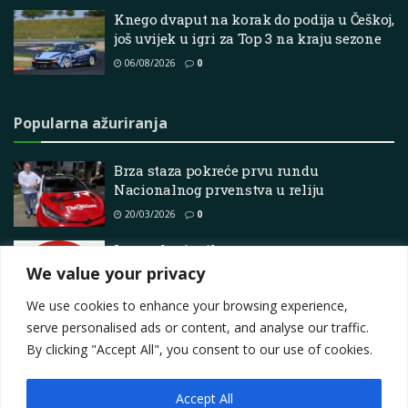
Knego dvaput na korak do podija u Češkoj,
još uvijek u igri za Top 3 na kraju sezone
06/08/2026
0
Popularna ažuriranja
Brza staza pokreće prvu rundu
Nacionalnog prvenstva u reliju
20/03/2026
0
Izazov korisnika
We value your privacy
04/03/2026
0
We use cookies to enhance your browsing experience,
serve personalised ads or content, and analyse our traffic.
By clicking "Accept All", you consent to our use of cookies.
Accept All
Impressum
About
Contact
Join Us