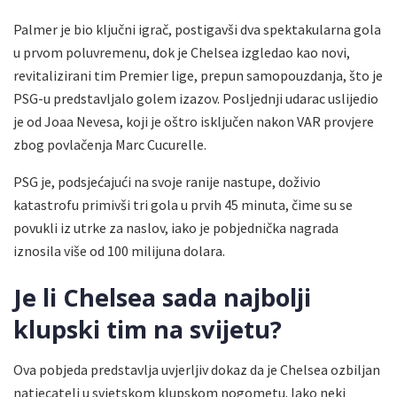
Palmer je bio ključni igrač, postigavši dva spektakularna gola
u prvom poluvremenu, dok je Chelsea izgledao kao novi,
revitalizirani tim Premier lige, prepun samopouzdanja, što je
PSG-u predstavljalo golem izazov. Posljednji udarac uslijedio
je od Joaa Nevesa, koji je oštro isključen nakon VAR provjere
zbog povlačenja Marc Cucurelle.
PSG je, podsjećajući na svoje ranije nastupe, doživio
katastrofu primivši tri gola u prvih 45 minuta, čime su se
povukli iz utrke za naslov, iako je pobjednička nagrada
iznosila više od 100 milijuna dolara.
Je li Chelsea sada najbolji
klupski tim na svijetu?
Ova pobjeda predstavlja uvjerljiv dokaz da je Chelsea ozbiljan
natjecatelj u svjetskom klupskom nogometu. Iako neki