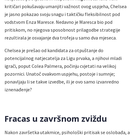
kritičari pokušavaju umanjiti važnost ovog uspjeha, Chelsea
je jasno pokazao svoju snagu i taktičku fleksibilnost pod
vodstvom Enza Maresce. Nedavno je Maresca bio pod
pritiskom, no njegova sposobnost prilagodbe strategije
rezultirala je osvajanje dva trofeja u samo dva mjeseca.
Chelsea je prešao od kandidata za otpuštanje do
potencijalnog natjecatelja za Ligu prvaka, a njihovi mladi
igrači, poput Colea Palmera, počinju cvjetati na velikoj
pozornici. Unatoč ovakvom uspjehu, postoje i sumnje;
ponavljaju li se takve izvedbe, ili je ovo samo izvanredno
iznenađenje?
Fracas u završnom zviždu
Nakon završetka utakmice, psihološki pritisak se oslobađa, a