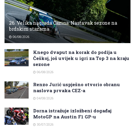
26. Velika nagrada Cazina: Nastavak sezone na
brdskim stazama
06/08/2026
Knego dvaput na korak do podija u
Češkoj, još uvijek u igri za Top 3 na kraju
sezone
06/08/2026
Renzo Jurić uspješno otvorio obranu
naslova prvaka CEZ-a
04/08/2026
Dorna istražuje izložbeni događaj
MotoGP na Austin F1 GP-u
30/07/2026