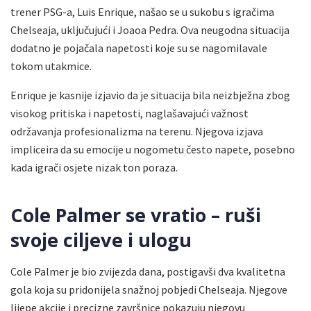
trener PSG-a, Luis Enrique, našao se u sukobu s igračima
Chelseaja, uključujući i Joaoa Pedra. Ova neugodna situacija
dodatno je pojačala napetosti koje su se nagomilavale
tokom utakmice.
Enrique je kasnije izjavio da je situacija bila neizbježna zbog
visokog pritiska i napetosti, naglašavajući važnost
održavanja profesionalizma na terenu. Njegova izjava
impliceira da su emocije u nogometu često napete, posebno
kada igrači osjete nizak ton poraza.
Cole Palmer se vratio – ruši
svoje ciljeve i ulogu
Cole Palmer je bio zvijezda dana, postigavši dva kvalitetna
gola koja su pridonijela snažnoj pobjedi Chelseaja. Njegove
lijepe akcije i precizne završnice pokazuju njegovu