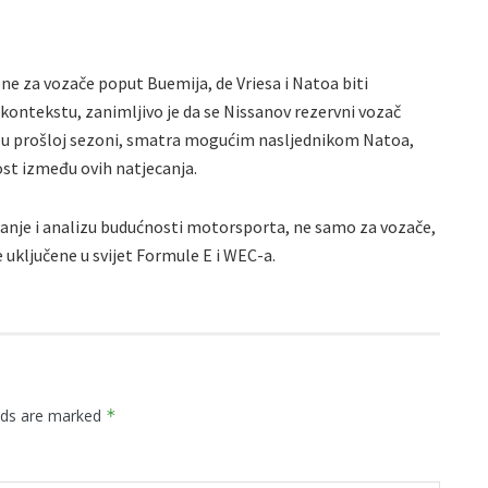
ene za vozače poput Buemija, de Vriesa i Natoa biti
kontekstu, zanimljivo je da se Nissanov rezervni vozač
o u prošloj sezoni, smatra mogućim nasljednikom Natoa,
st između ovih natjecanja.
ljanje i analizu budućnosti motorsporta, ne samo za vozače,
e uključene u svijet Formule E i WEC-a.
elds are marked
*