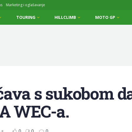
ms
Marketing i oglašavanje
TOURING
HILLCLIMB
MOTO GP
čava s sukobom d
IA WEC-a.
0
0
0
 E