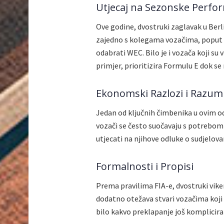
Utjecaj na Sezonske Perfo
Ove godine, dvostruki zaglavak u Berl
zajedno s kolegama vozačima, poput 
odabrati WEC. Bilo je i vozača koji su 
primjer, prioritizira Formulu E dok 
Ekonomski Razlozi i Razum
Jedan od ključnih čimbenika u ovim o
vozači se često suočavaju s potrebom
utjecati na njihove odluke o sudjelov
Formalnosti i Propisi
Prema pravilima FIA-e, dvostruki viken
dodatno otežava stvari vozačima koji s
bilo kakvo preklapanje još komplicira