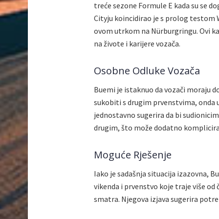
treće sezone Formule E kada su se dog
Cityju koincidirao je s prolog testom
ovom utrkom na Nürburgringu. Ovi kal
na živote i karijere vozača.
Osobne Odluke Vozača
Buemi je istaknuo da vozači moraju do
sukobiti s drugim prvenstvima, onda 
jednostavno sugerira da bi sudionici
drugim, što može dodatno komplicirati
Moguće Rješenje
Iako je sadašnja situacija izazovna, B
vikenda i prvenstvo koje traje više od č
smatra. Njegova izjava sugerira potr