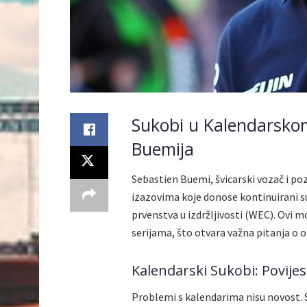
Sukobi u Kalendarskom
Buemija
Sebastien Buemi, švicarski vozač i p
izazovima koje donose kontinuirani s
prvenstva u izdržljivosti (WEC). Ovi 
serijama, što otvara važna pitanja o o
Kalendarski Sukobi: Povijes
Problemi s kalendarima nisu novost. S