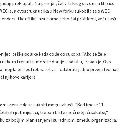
ađaji preklapali. Na primjer, četvrti krug sezone u Mexico
 WEC-a, a dvostruka utrka u New Yorku sukobila se s WEC-
endarski konflikti nisu samo tehnički problemi, već utječu
nijeti teške odluke kada dođe do sukoba. "Ako se žele
u nekom trenutku morate donijeti odluku," rekao je. Ovo
ma mogla biti potrebna žrtva – odabrati jedno prvenstvo nad
 njihove karijere.
uemi vjeruje da se sukobi mogu izbjeći. "Kad imate 11
etiri ili pet mjeseci, trebali biste moći izbjeći sukobe,"
ebu za boljim planiranjem i suradnjom između organizacija.