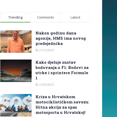
Trending
Comments
Latest
Nakon godinu dana
agonije, HMS ima novog
predsjednika
21/12/2025
Kako djeluje sustav
bodovanja u F1: Bodovi za
utrke i sprintere Formule
1
21/03/2025
Kriza u Hrvatskom
motociklističkom savezu:
Hitna akcija za spas
motosporta u Hrvatskoj!