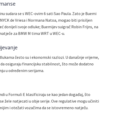
rmanse
inu sudara se s WEC-ovim 6 sati Sao Paula. Zato je Buemi
NYCK de Vriesa i Normana Natoa, mogao biti prisiljen
već donijeli svoje odluke; Buemijev suigrač Robin Frijns, na
se natječe za BMW M tima WRT u WEC-u.
ijevanje
dlukama često su i ekonomski razlozi. U današnje vrijeme,
 da osiguraju financijsku stabilnost, što može dodatno
anju u određenim serijama.
di u Formuli E klasificiraju se kao jedan događaj, što
e žele natjecati u obje serije. Ove regulative mogu učiniti
nijim i otežati vozačima da se istovremeno natječu.