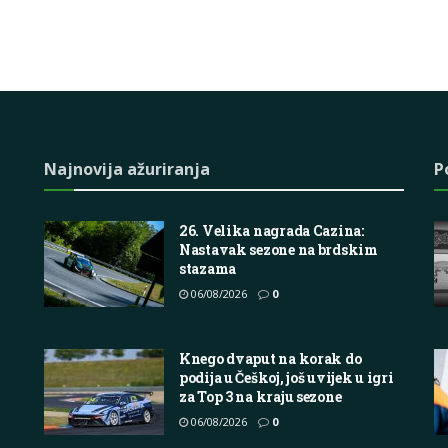
Najnovija ažuriranja
P
26. Velika nagrada Cazina:
Nastavak sezone na brdskim
stazama
06/08/2026
0
Knego dvaput na korak do
podija u Češkoj, još uvijek u igri
za Top 3 na kraju sezone
06/08/2026
0