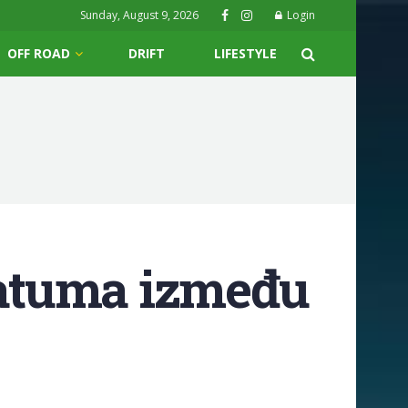
Sunday, August 9, 2026
Login
OFF ROAD
DRIFT
LIFESTYLE
atuma između