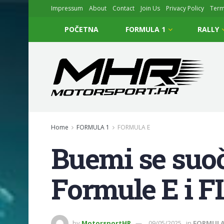
Impressum
About
Contact
Join Us
Privacy Policy
Ter
POČETNA
FORMULA 1
RALLY
Home
FORMULA 1
FORMULA E
Buemi se suo
Formule E i F
by
MotorsportHR
09/05/2025
in
FORMULA