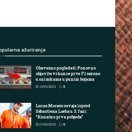
opularna ažuriranja
Obavezno pogledati: Ponovno
objavite vrhunce prve F1 sezone
u snimkama u punim bojama
13/05/2025
0
Lucas Moraes osvaja ispred
Sébastiena Loeba u 3. fazi:
“Konačno prva pobjeda”
21/03/2026
0