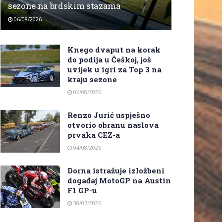
sezone na brdskim stazama
06/08/2026
Knego dvaput na korak
do podija u Češkoj, još
uvijek u igri za Top 3 na
kraju sezone
06/08/2026
Renzo Jurić uspješno
otvorio obranu naslova
prvaka CEZ-a
04/08/2026
Dorna istražuje izložbeni
događaj MotoGP na Austin
F1 GP-u
30/07/2026