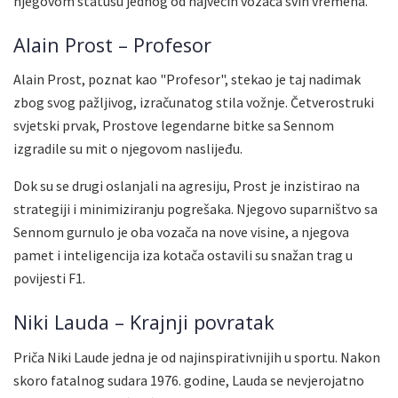
njegovom statusu jednog od najvećih vozača svih vremena.
Alain Prost – Profesor
Alain Prost, poznat kao "Profesor", stekao je taj nadimak
zbog svog pažljivog, izračunatog stila vožnje. Četverostruki
svjetski prvak, Prostove legendarne bitke sa Sennom
izgradile su mit o njegovom naslijeđu.
Dok su se drugi oslanjali na agresiju, Prost je inzistirao na
strategiji i minimiziranju pogrešaka. Njegovo suparništvo sa
Sennom gurnulo je oba vozača na nove visine, a njegova
pamet i inteligencija iza kotača ostavili su snažan trag u
povijesti F1.
Niki Lauda – Krajnji povratak
Priča Niki Laude jedna je od najinspirativnijih u sportu. Nakon
skoro fatalnog sudara 1976. godine, Lauda se nevjerojatno