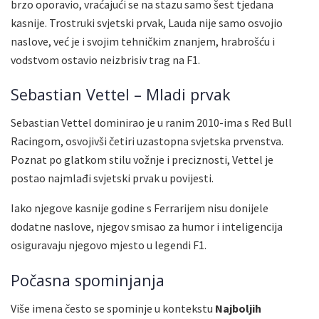
brzo oporavio, vraćajući se na stazu samo šest tjedana
kasnije. Trostruki svjetski prvak, Lauda nije samo osvojio
naslove, već je i svojim tehničkim znanjem, hrabrošću i
vodstvom ostavio neizbrisiv trag na F1.
Sebastian Vettel – Mladi prvak
Sebastian Vettel dominirao je u ranim 2010-ima s Red Bull
Racingom, osvojivši četiri uzastopna svjetska prvenstva.
Poznat po glatkom stilu vožnje i preciznosti, Vettel je
postao najmlađi svjetski prvak u povijesti.
Iako njegove kasnije godine s Ferrarijem nisu donijele
dodatne naslove, njegov smisao za humor i inteligencija
osiguravaju njegovo mjesto u legendi F1.
Počasna spominjanja
Više imena često se spominje u kontekstu
Najboljih