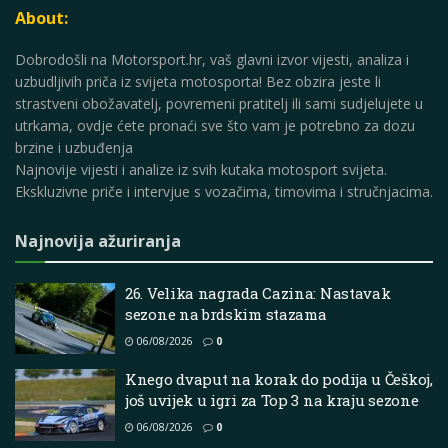
About:
Dobrodošli na Motorsport.hr, vaš glavni izvor vijesti, analiza i
uzbudljivih priča iz svijeta motosporta! Bez obzira jeste li
strastveni obožavatelj, povremeni pratitelj ili sami sudjelujete u
utrkama, ovdje ćete pronaći sve što vam je potrebno za dozu
brzine i uzbuđenja
Najnovije vijesti i analize iz svih kutaka motosport svijeta.
Ekskluzivne priče i intervjue s vozačima, timovima i stručnjacima.
Najnovija ažuriranja
26. Velika nagrada Cazina: Nastavak
sezone na brdskim stazama
06/08/2026
0
Knego dvaput na korak do podija u Češkoj,
još uvijek u igri za Top 3 na kraju sezone
06/08/2026
0