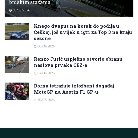
brdskim stazama
06/08/2026
Knego dvaput na korak do podija u
Češkoj, još uvijek u igri za Top 3 na kraju
sezone
06/08/2026
Renzo Jurić uspješno otvorio obranu
naslova prvaka CEZ-a
04/08/2026
Dorna istražuje izložbeni događaj
MotoGP na Austin F1 GP-u
30/07/2026