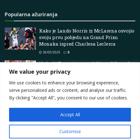
Popularna ažuriranja
Kako je Lando Norris iz McLarena osvojio
svoju prvu pobjedu na Grand Prixu
Monaka ispred Charlesa Leclerca
26/05/2025
0
Najbolji Touge i automobili za ulične trke
u Forza Horizon 6
We value your privacy
09/06/2026
0
We use cookies to enhance your browsing experience,
serve personalised ads or content, and analyse our traffic.
By clicking "Accept All", you consent to our use of cookies.
Accept All
Impressum
About
Contact
Join Us
Privacy Policy
Terms
Marketing i oglašavanje
Customise