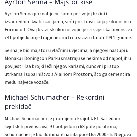
Ayrton Senna – Majstor kiše
Ayrton Senna poznat je ne samo po svojoj brzini i
izvanrednim kvalifikacijama, već i po strasti koju je donosio u
Formulu 1. Ovaj brazilski ikon osvojio je tri svjetska prvenstva
i 41 pobjedu prije tragične smrti na stazi u Imoli 1994. godine.
Senna je bio majstor u vlažnim uvjetima, a njegovi nastupi u
Monaku i Donington Parku smatraju se nekima od najboljih u
povijesti. Iza brojki leži njegov karizmi, duhovni pristup
utrkama i suparništvo s Alainom Prostom, što ga cementira
među najveće vozače.
Michael Schumacher – Rekordni
prekidač
Michael Schumacher je promijenio krajolik F1. Sa sedam
svjetskih prvenstava, 91 pobjedom i 68 pole positiona,
Schumacher je bio dominantna sila početka 2000-ih. Njegova