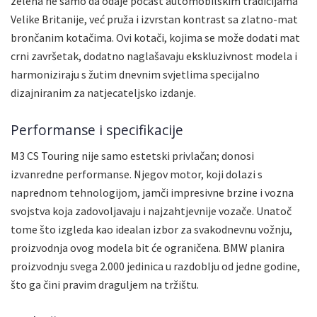
zelena ne samo da odaje počast automobilskim tradicijama
Velike Britanije, već pruža i izvrstan kontrast sa zlatno-mat
brončanim kotačima. Ovi kotači, kojima se može dodati mat
crni završetak, dodatno naglašavaju ekskluzivnost modela i
harmoniziraju s žutim dnevnim svjetlima specijalno
dizajniranim za natjecateljsko izdanje.
Performanse i specifikacije
M3 CS Touring nije samo estetski privlačan; donosi
izvanredne performanse. Njegov motor, koji dolazi s
naprednom tehnologijom, jamči impresivne brzine i vozna
svojstva koja zadovoljavaju i najzahtjevnije vozače. Unatoč
tome što izgleda kao idealan izbor za svakodnevnu vožnju,
proizvodnja ovog modela bit će ograničena. BMW planira
proizvodnju svega 2.000 jedinica u razdoblju od jedne godine,
što ga čini pravim draguljem na tržištu.