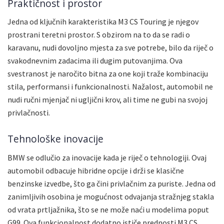
Praktičnost i prostor
Jedna od ključnih karakteristika M3 CS Touring je njegov
prostrani teretni prostor. S obzirom na to da se radi o
karavanu, nudi dovoljno mjesta za sve potrebe, bilo da riječ o
svakodnevnim zadacima ili dugim putovanjima. Ova
svestranost je naročito bitna za one koji traže kombinaciju
stila, performansi i funkcionalnosti. Nažalost, automobil ne
nudi ručni mjenjač ni ugljični krov, ali time ne gubi na svojoj
privlačnosti.
Tehnološke inovacije
BMW se odlučio za inovacije kada je riječ o tehnologiji. Ovaj
automobil odbacuje hibridne opcije i drži se klasične
benzinske izvedbe, što ga čini privlačnim za puriste. Jedna od
zanimljivih osobina je mogućnost odvajanja stražnjeg stakla
od vrata prtljažnika, što se ne može naći u modelima poput
G99. Ova funkcionalnost dodatno ističe prednosti M3 CS