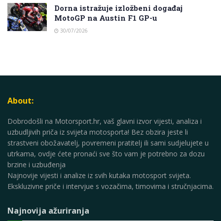
Dorna istražuje izložbeni događaj
MotoGP na Austin F1 GP-u
30/07/2026
About:
Dobrodošli na Motorsport.hr, vaš glavni izvor vijesti, analiza i
uzbudljivih priča iz svijeta motosporta! Bez obzira jeste li
strastveni obožavatelj, povremeni pratitelj ili sami sudjelujete u
utrkama, ovdje ćete pronaći sve što vam je potrebno za dozu
brzine i uzbuđenja
Najnovije vijesti i analize iz svih kutaka motosport svijeta.
Ekskluzivne priče i intervjue s vozačima, timovima i stručnjacima.
Najnovija ažuriranja