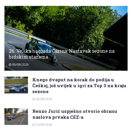
26. Velika nagrada Cazina: Nastavak sezone na
brdskim stazama
06/08/2026
Knego dvaput na korak do podija u
Češkoj, još uvijek u igri za Top 3 na kraju
sezone
06/08/2026
Renzo Jurić uspješno otvorio obranu
naslova prvaka CEZ-a
04/08/2026