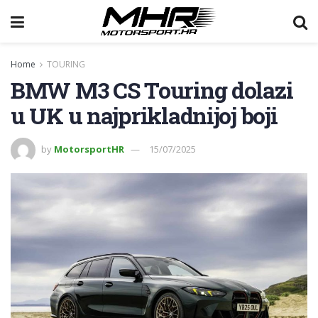
Home
TOURING
BMW M3 CS Touring dolazi
u UK u najprikladnijoj boji
by
MotorsportHR
15/07/2025