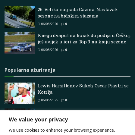
26. Velika nagrada Cazina: Nastavak
sezone na brdskim stazama
06/08/2026
0
Knego dvaput na korak do podija u Češkoj,
još uvijek u igri za Top 3 na kraju sezone
06/08/2026
0
Popularna ažuriranja
Lewis Hamiltonov Sukob, Oscar Piastri se
Kotrlja
06/05/2025
0
BMW M4 GT3 EVO osvajaju Fortnite i
Rocket League.
We value your privacy
20/12/2025
0
We use cookies to enhance your browsing experience,