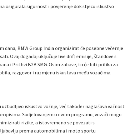
ma osigurala sigurnost i povjerenje dok stjecu iskustvo
om dana, BMW Group India organizirat će posebne večernje
. Ovaj događaj uključuje live drift emisije, štandove s
a i Prithvi B2B SMG. Osim zabave, to će biti prilika za
mobila, razgovor i razmjenu iskustava među vozačima.
uzbudljivo iskustvo vožnje, već također naglašava važnost
u s propisima. Sudjelovanjem u ovom programu, vozači mogu
inimizirati rizike, a istovremeno se povezati s
– ljubavlju prema automobilima i moto sportu.