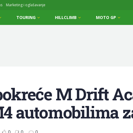
ms
Marketing i oglašavanje
TOURING
HILLCLIMB
MOTO GP
kreće M Drift A
 M4 automobilima 
0
0
0