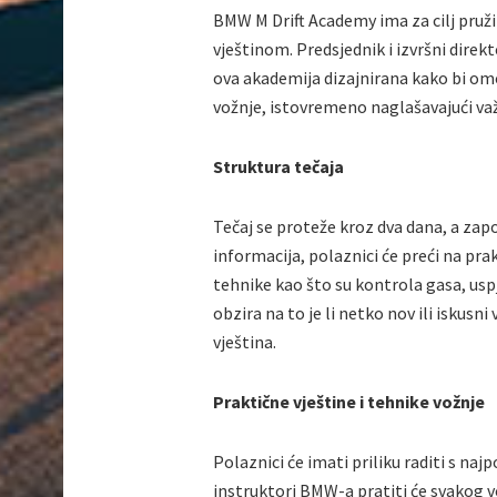
BMW M Drift Academy ima za cilj pruži
vještinom. Predsjednik i izvršni dire
ova akademija dizajnirana kako bi omog
vožnje, istovremeno naglašavajući va
Struktura tečaja
Tečaj se proteže kroz dva dana, a zap
informacija, polaznici će preći na pra
tehnike kao što su kontrola gasa, uspj
obzira na to je li netko nov ili iskusn
vještina.
Praktične vještine i tehnike vožnje
Polaznici će imati priliku raditi s 
instruktori BMW-a pratiti će svakog v