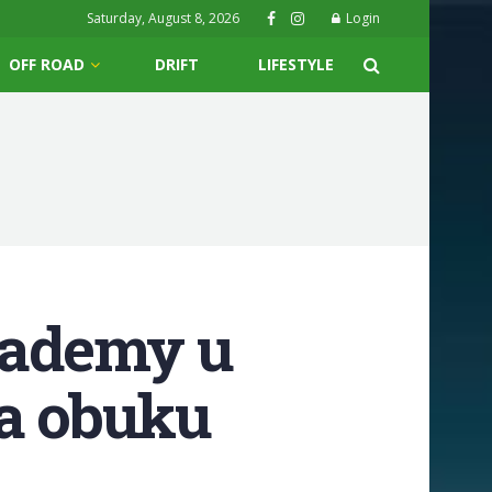
Saturday, August 8, 2026
Login
OFF ROAD
DRIFT
LIFESTYLE
cademy u
za obuku