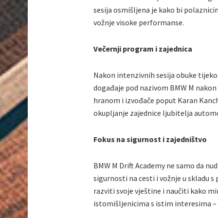
sesija osmišljena je kako bi polaznici
vožnje visoke performanse.
Večernji program i zajednica
Nakon intenzivnih sesija obuke tijek
događaje pod nazivom BMW M nakon sati
hranom i izvođače poput Karan Kanchan
okupljanje zajednice ljubitelja auto
Fokus na sigurnost i zajedništvo
BMW M Drift Academy ne samo da nudi 
sigurnosti na cesti i vožnje u sklad
razviti svoje vještine i naučiti kako m
istomišljenicima s istim interesima 