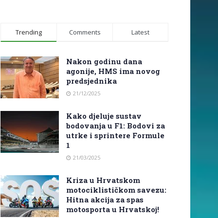
Trending
Comments
Latest
Nakon godinu dana
agonije, HMS ima novog
predsjednika
21/12/2025
Kako djeluje sustav
bodovanja u F1: Bodovi za
utrke i sprintere Formule
1
21/03/2025
Kriza u Hrvatskom
motociklističkom savezu:
Hitna akcija za spas
motosporta u Hrvatskoj!