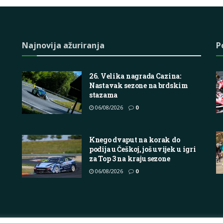
Najnovija ažuriranja
P
26. Velika nagrada Cazina:
Nastavak sezone na brdskim
stazama
06/08/2026
0
Knego dvaput na korak do
podija u Češkoj, još uvijek u igri
za Top 3 na kraju sezone
06/08/2026
0