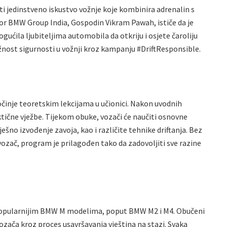
ti jedinstveno iskustvo vožnje koje kombinira adrenalin s
ktor BMW Group India, Gospodin Vikram Pawah, ističe da je
ućila ljubiteljima automobila da otkriju i osjete čaroliju
žnost sigurnosti u vožnji kroz kampanju #DriftResponsible.
očinje teoretskim lekcijama u učionici. Nakon uvodnih
ktične vježbe. Tijekom obuke, vozači će naučiti osnovne
ešno izvođenje zavoja, kao i različite tehnike driftanja. Bez
i vozač, program je prilagođen tako da zadovoljiti sve razine
najpopularnijim BMW M modelima, poput BMW M2 i M4. Obučeni
ozača kroz proces usavršavanja vještina na stazi. Svaka