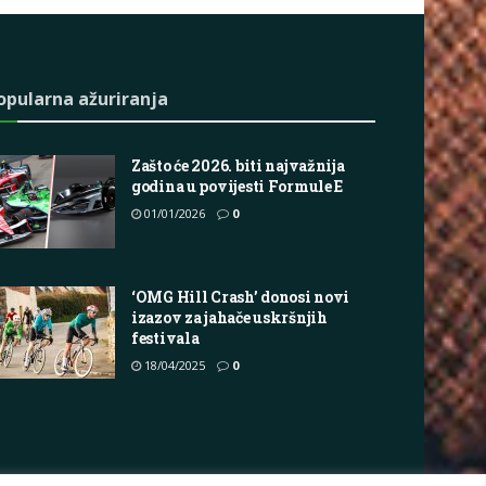
opularna ažuriranja
Zašto će 2026. biti najvažnija
godina u povijesti Formule E
01/01/2026
0
‘OMG Hill Crash’ donosi novi
izazov za jahače uskršnjih
festivala
18/04/2025
0