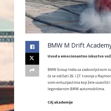
BMW M Drift Academy: 
Uvod u emocionantno iskustvo vož
BMW Group India sa zadovoljstvom naj
će se održati 26. i 27. travnja u Ra
svim entuzijastima koji žele usavršiti 
legendarnim BMW automobilima.
Cilj akademije