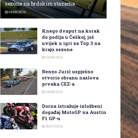
sezone na brdskim stazama
06/08/2026
Knego dvaput na korak
do podija u Češkoj, još
uvijek u igri za Top 3 na
kraju sezone
06/08/2026
Renzo Jurić uspješno
otvorio obranu naslova
prvaka CEZ-a
04/08/2026
Dorna istražuje izložbeni
događaj MotoGP na Austin
F1 GP-u
30/07/2026