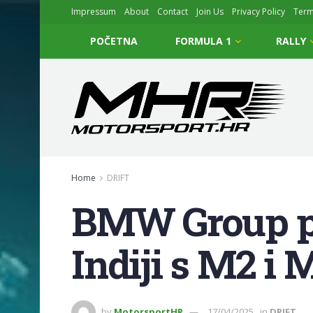
Impressum
About
Contact
Join Us
Privacy Policy
Ter
POČETNA
FORMULA 1
RALLY
Home
DRIFT
BMW Group po
Indiji s M2 i
by
MotorsportHR
17/04/2025
in
DRIFT