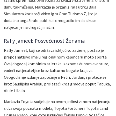
stalnu spremnost ovih vozila za svaku vrstu terena. U istom
duhu takmičenja, Markazia je organizirala utrku Baja
Simulatora koristeći video igru Gran Turismo 7, što je
dodatno angažiralo publiku i omogućilo im da iskuse
natjecanje na drugačiji način.
Rally Jameel: Posvećenost Ženama
Rally Jameel, koji se održava isključivo za žene, postao je
prepoznatljivo ime u regionalnom kalendaru moto sporta.
Ovaj događaj kombinira atletske izazove s duhom avanture,
vodeći natjecateljice kroz kulturno bogate krajeve.
Ovogodišnje izdanje započinje u Petri, Jordan, i proteže se
kroz Saudijsku Arabiju, prolazeći kroz gradove poput Tabuka,
Alule i Haila.
Markazia Toyota sudjeluje na ovom jedinstvenom natjecanju
s dva svoja poznata modela, Toyota Fortuner i Toyota Land
Cruiser Prado, koje voze isključivo ženski timovi. Vozačice