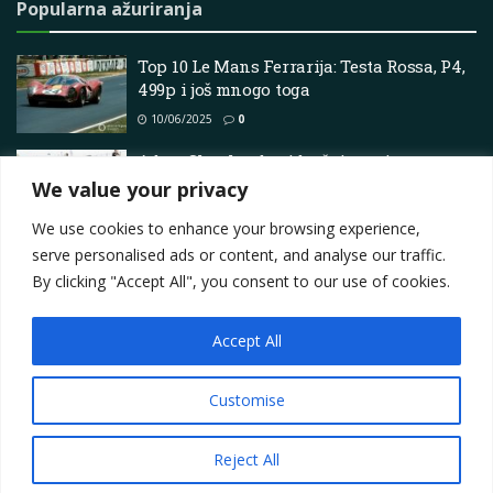
Popularna ažuriranja
Top 10 Le Mans Ferrarija: Testa Rossa, P4,
499p i još mnogo toga
10/06/2025
0
Adam Shepherd pridružuje se timu
Motorsport za sezonu TCR UK 2025.
We value your privacy
17/03/2025
0
We use cookies to enhance your browsing experience,
serve personalised ads or content, and analyse our traffic.
By clicking "Accept All", you consent to our use of cookies.
Accept All
Impressum
About
Contact
Join Us
Privacy Policy
Terms
Marketing i oglašavanje
Customise
© 2025
Motorsport.hr
Reject All