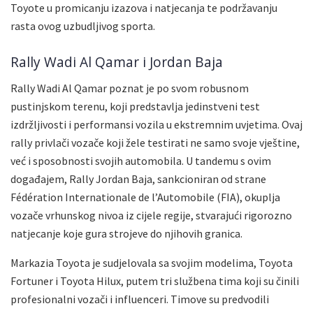
Toyote u promicanju izazova i natjecanja te podržavanju
rasta ovog uzbudljivog sporta.
Rally Wadi Al Qamar i Jordan Baja
Rally Wadi Al Qamar poznat je po svom robusnom
pustinjskom terenu, koji predstavlja jedinstveni test
izdržljivosti i performansi vozila u ekstremnim uvjetima. Ovaj
rally privlači vozače koji žele testirati ne samo svoje vještine,
već i sposobnosti svojih automobila. U tandemu s ovim
događajem, Rally Jordan Baja, sankcioniran od strane
Fédération Internationale de l’Automobile (FIA), okuplja
vozače vrhunskog nivoa iz cijele regije, stvarajući rigorozno
natjecanje koje gura strojeve do njihovih granica.
Markazia Toyota je sudjelovala sa svojim modelima, Toyota
Fortuner i Toyota Hilux, putem tri službena tima koji su činili
profesionalni vozači i influenceri. Timove su predvodili