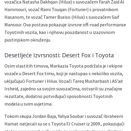
vozačica Natasha Dakhqan (Hilux) s suvozačem Farah Zaid Al
Hammouri, vozač Rami Touqan (Fortuner) s provalnikom
Hasanom, te vozač Tamer Bseiso (Hilux) s suvozačem Saif
Mansour. Ova postava pokazuje izvrsne off-road performanse
Toyotinih vozila, kao i njihovu pouzdanost u izazovnom
pustinjskom okruženju.
Desetljeće Izvrsnosti: Desert Fox i Toyota
Osim vlastitih timova, Markazia Toyota podržala je i ekipne
vozače u Desert Fox timu, koji je nastupao s nekoliko vozila,
uključujući Fortuner i Hilux. Vozači Tareq Musharbash i AS’ad
Irsheid, zajedno sa svojim suvozačima, ostvarili su značajne
rezultate, dodatno potvrđujući sposobnosti Toyotinih
modela u svim uvjetima.
Tokom skupa Jordan Baja, Yahya Soubar i suvozač Ibraheem
Hamat natjecali su se s Toyota FJ Cruiser iz 2009., pokazujući