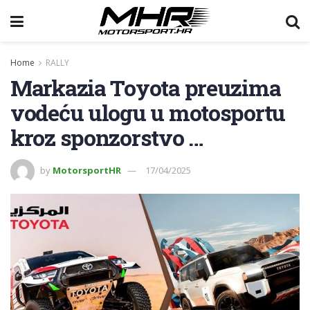
Home
RALLY
Markazia Toyota preuzima
vodeću ulogu u motosportu
kroz sponzorstvo …
by
MotorsportHR
17/04/2025