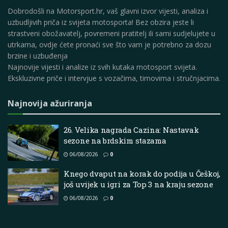
Dobrodošli na Motorsport.hr, vaš glavni izvor vijesti, analiza i
uzbudljivih priča iz svijeta motosporta! Bez obzira jeste li
strastveni obožavatelj, povremeni pratitelj ili sami sudjelujete u
utrkama, ovdje ćete pronaći sve što vam je potrebno za dozu
brzine i uzbuđenja
Najnovije vijesti i analize iz svih kutaka motosport svijeta.
Ekskluzivne priče i intervjue s vozačima, timovima i stručnjacima.
Najnovija ažuriranja
26. Velika nagrada Cazina: Nastavak
sezone na brdskim stazama
06/08/2026
0
Knego dvaput na korak do podija u Češkoj,
još uvijek u igri za Top 3 na kraju sezone
06/08/2026
0