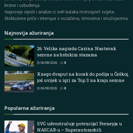
brzine i uzbuđenja
Najnovije vijesti i analize iz svih kutaka motosport svijeta.
Ekskluzivne priče i intervjue s vozačima, timovima i stručnjacima.
Najnovija ažuriranja
26. Velika nagrada Cazina: Nastavak
sezone na brdskim stazama
06/08/2026
0
Knego dvaput na korak do podija u Češkoj,
još uvijek u igri za Top 3 na kraju sezone
06/08/2026
0
Popularna ažuriranja
SVG udvostručuje potencijal Feeneyja u
NASCAR-u – Superautomobili