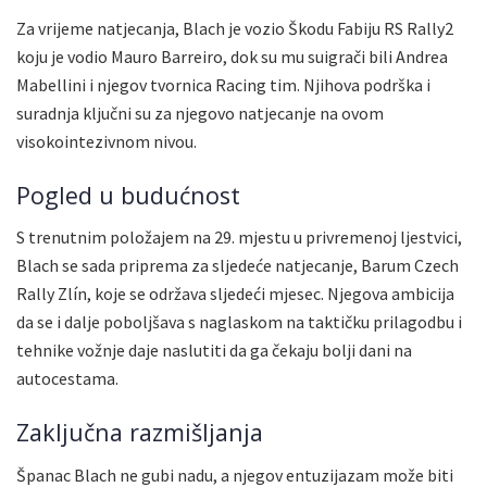
Za vrijeme natjecanja, Blach je vozio Škodu Fabiju RS Rally2
koju je vodio Mauro Barreiro, dok su mu suigrači bili Andrea
Mabellini i njegov tvornica Racing tim. Njihova podrška i
suradnja ključni su za njegovo natjecanje na ovom
visokointezivnom nivou.
Pogled u budućnost
S trenutnim položajem na 29. mjestu u privremenoj ljestvici,
Blach se sada priprema za sljedeće natjecanje, Barum Czech
Rally Zlín, koje se održava sljedeći mjesec. Njegova ambicija
da se i dalje poboljšava s naglaskom na taktičku prilagodbu i
tehnike vožnje daje naslutiti da ga čekaju bolji dani na
autocestama.
Zaključna razmišljanja
Španac Blach ne gubi nadu, a njegov entuzijazam može biti