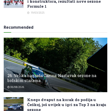
i konstruktora, rezultati nove sezone
Formule 1
19/03/2025
Recommended
26. Velika nagrada Cazina: Nastavak sezone na
brdskim stazama
06/08/2026
Knego dvaput na korak do podija u
Češkoj, još uvijek u igri za Top 3 na kraju
sezone