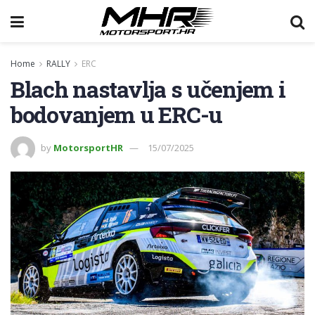
Home
RALLY
ERC
Blach nastavlja s učenjem i
bodovanjem u ERC-u
by
MotorsportHR
15/07/2025