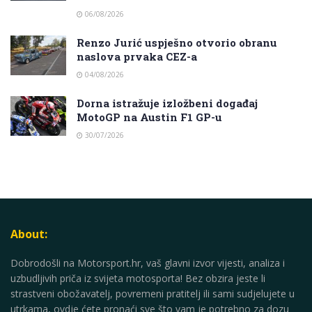
06/08/2026
Renzo Jurić uspješno otvorio obranu
naslova prvaka CEZ-a
04/08/2026
Dorna istražuje izložbeni događaj
MotoGP na Austin F1 GP-u
30/07/2026
About:
Dobrodošli na Motorsport.hr, vaš glavni izvor vijesti, analiza i
uzbudljivih priča iz svijeta motosporta! Bez obzira jeste li
strastveni obožavatelj, povremeni pratitelj ili sami sudjelujete u
utrkama, ovdje ćete pronaći sve što vam je potrebno za dozu