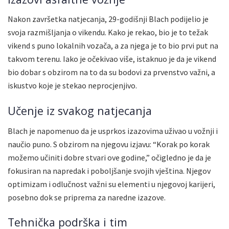
Nakon završetka natjecanja, 29-godišnji Blach podijelio je
svoja razmišljanja o vikendu. Kako je rekao, bio je to težak
vikend s puno lokalnih vozača, a za njega je to bio prvi put na
takvom terenu. Iako je očekivao više, istaknuo je da je vikend
bio dobar s obzirom na to da su bodovi za prvenstvo važni, a
iskustvo koje je stekao neprocjenjivo.
Učenje iz svakog natjecanja
Blach je napomenuo da je usprkos izazovima uživao u vožnji i
naučio puno. S obzirom na njegovu izjavu: “Korak po korak
možemo učiniti dobre stvari ove godine,” očigledno je da je
fokusiran na napredak i poboljšanje svojih vještina. Njegov
optimizam i odlučnost važni su elementi u njegovoj karijeri,
posebno dok se priprema za naredne izazove.
Tehnička podrška i tim