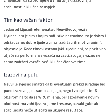
činjenicom da su promjene u timu uvijek izazovne, a
stabilnost je ključna za uspjeh.
Tim kao važan faktor
Jedan od ključnih elemenata u Neuvilleovoj vezi s
Hyundaijem je tim s kojim radi. “Ako nastavimo, to je dobro i
održat ćemo dobre ljude u timu i zadržati ih motiviranim”,
objasnio je. Kada timovi ostanu jaki i ujedinjeni, to pozitivno
utječe na performanse vozača na cesti. Stoga je važno ne
samo zadržati vozače, već i ključne članove tima.
Izazovi na putu
Neuville svjesno smatra da bi eventualni prekid suradnje bio
puno izazovniji, ne samo za njega, nego i za cijeli tim. S
obzirom na to da se WRC mijenja, prilagođavanje novim
okolnostima zahtijeva vrijeme i resurse, a svaki gubitak
stabilnosti može utjecati na ukupne rezultate.