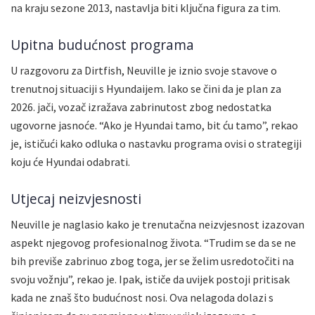
na kraju sezone 2013, nastavlja biti ključna figura za tim.
Upitna budućnost programa
U razgovoru za Dirtfish, Neuville je iznio svoje stavove o
trenutnoj situaciji s Hyundaijem. Iako se čini da je plan za
2026. jači, vozač izražava zabrinutost zbog nedostatka
ugovorne jasnoće. “Ako je Hyundai tamo, bit ću tamo”, rekao
je, ističući kako odluka o nastavku programa ovisi o strategiji
koju će Hyundai odabrati.
Utjecaj neizvjesnosti
Neuville je naglasio kako je trenutačna neizvjesnost izazovan
aspekt njegovog profesionalnog života. “Trudim se da se ne
bih previše zabrinuo zbog toga, jer se želim usredotočiti na
svoju vožnju”, rekao je. Ipak, ističe da uvijek postoji pritisak
kada ne znaš što budućnost nosi. Ova nelagoda dolazi s