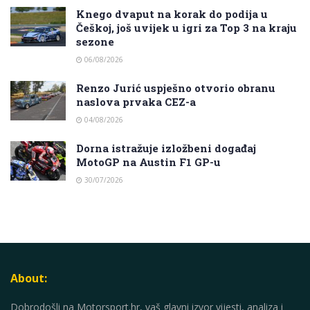
Knego dvaput na korak do podija u
Češkoj, još uvijek u igri za Top 3 na kraju
sezone
06/08/2026
Renzo Jurić uspješno otvorio obranu
naslova prvaka CEZ-a
04/08/2026
Dorna istražuje izložbeni događaj
MotoGP na Austin F1 GP-u
30/07/2026
About:
Dobrodošli na Motorsport.hr, vaš glavni izvor vijesti, analiza i