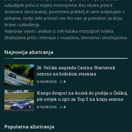
uzbudljivih priča iz svijeta motosporta! Bez obzira jeste li
strastveni obožavatelj, povremeni pratitelj ili sami sudjelujete u
utrkama, ovdje ćete pronaći sve što vam je potrebno za dozu
brzine i uzbuđenja
Najnovije vijesti i analize iz svih kutaka motosport svijeta.
Ekskluzivne priče i intervjue s vozačima, timovima i stručnjacima.
Najnovija ažuriranja
26. Velika nagrada Cazina: Nastavak
sezone na brdskim stazama
06/08/2026
0
Knego dvaput na korak do podija u Češkoj,
još uvijek u igri za Top 3 na kraju sezone
06/08/2026
0
Popularna ažuriranja