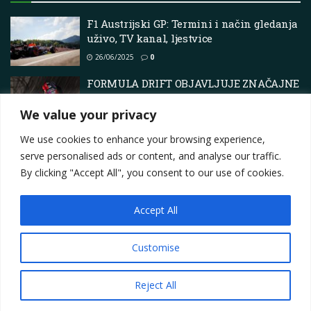
F1 Austrijski GP: Termini i način gledanja
uživo, TV kanal, ljestvice
26/06/2025
0
FORMULA DRIFT OBJAVLJUJE ZNAČAJNE
PROMJENE FORMAT NATJECANJA 2026. U
PARTNERSTVU S RACE DATA LABS-OM
We value your privacy
24/02/2026
0
We use cookies to enhance your browsing experience,
serve personalised ads or content, and analyse our traffic.
By clicking "Accept All", you consent to our use of cookies.
Accept All
Impressum
About
Contact
Join Us
Privacy Policy
Terms
Marketing i oglašavanje
Customise
© 2025
Motorsport.hr
Reject All