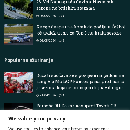
26. Velika nagrada Cazina: Nastavak
sezone na brdskim stazama
06/08/2026
0
Knego dvaput na korak do podija u Češkoj,
još uvijek u igri za Top 3 na kraju sezone
06/08/2026
0
Popularna ažuriranja
Ducati suočava se s povijesnim padom na
rang B u MotoGP koncesijama: pred nama
je sezona koja će promijeniti pravila igre
21/04/2026
0
Porsche 911 Dakar nasuprot Toyoti GR
Supra: Legenda uličnih utrka susreće
We value your privacy
ludilo off-road superautomobila
20/05/2026
0
We use cookies to enhance your browsing experience,