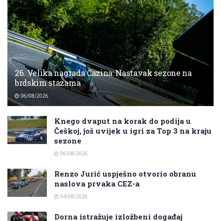
26. Velika nagrada Cazina: Nastavak sezone na
brdskim stazama
06/08/2026
Knego dvaput na korak do podija u
Češkoj, još uvijek u igri za Top 3 na kraju
sezone
06/08/2026
Renzo Jurić uspješno otvorio obranu
naslova prvaka CEZ-a
04/08/2026
Dorna istražuje izložbeni događaj