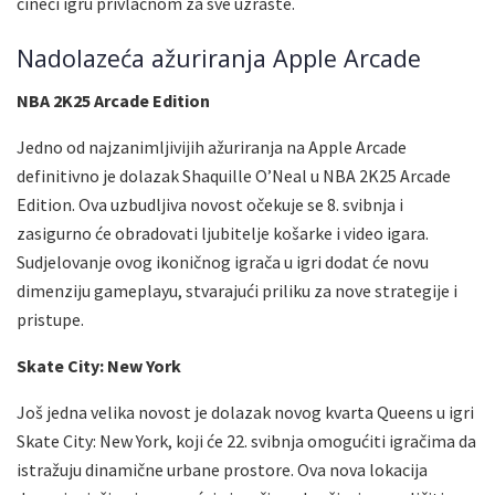
čineći igru privlačnom za sve uzraste.
Nadolazeća ažuriranja Apple Arcade
NBA 2K25 Arcade Edition
Jedno od najzanimljivijih ažuriranja na Apple Arcade
definitivno je dolazak Shaquille O’Neal u NBA 2K25 Arcade
Edition. Ova uzbudljiva novost očekuje se 8. svibnja i
zasigurno će obradovati ljubitelje košarke i video igara.
Sudjelovanje ovog ikoničnog igrača u igri dodat će novu
dimenziju gameplayu, stvarajući priliku za nove strategije i
pristupe.
Skate City: New York
Još jedna velika novost je dolazak novog kvarta Queens u igri
Skate City: New York, koji će 22. svibnja omogućiti igračima da
istražuju dinamične urbane prostore. Ova nova lokacija