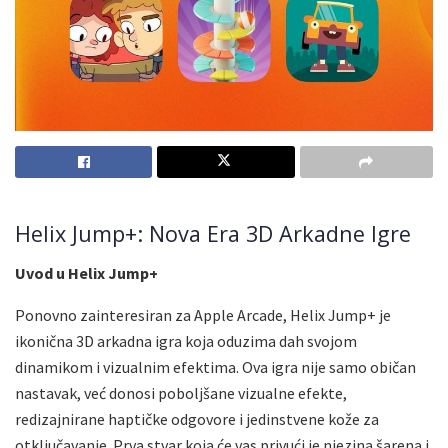
Helix Jump+: Nova Era 3D Arkadne Igre
Uvod u Helix Jump+
Ponovno zainteresiran za Apple Arcade, Helix Jump+ je
ikonična 3D arkadna igra koja oduzima dah svojom
dinamikom i vizualnim efektima. Ova igra nije samo običan
nastavak, već donosi poboljšane vizualne efekte,
redizajnirane haptičke odgovore i jedinstvene kože za
otključavanje. Prva stvar koja će vas privući je njezina šarena i