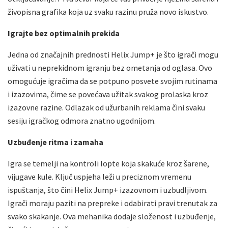
živopisna grafika koja uz svaku razinu pruža novo iskustvo.
Igrajte bez optimalnih prekida
Jedna od značajnih prednosti Helix Jump+ je što igrači mogu
uživati u neprekidnom igranju bez ometanja od oglasa. Ovo
omogućuje igračima da se potpuno posvete svojim rutinama
i izazovima, čime se povećava užitak svakog prolaska kroz
izazovne razine. Odlazak od užurbanih reklama čini svaku
sesiju igračkog odmora znatno ugodnijom.
Uzbuđenje ritma i zamaha
Igra se temelji na kontroli lopte koja skakuće kroz šarene,
vijugave kule. Ključ uspjeha leži u preciznom vremenu
ispuštanja, što čini Helix Jump+ izazovnom i uzbudljivom.
Igrači moraju paziti na prepreke i odabirati pravi trenutak za
svako skakanje. Ova mehanika dodaje složenost i uzbuđenje,