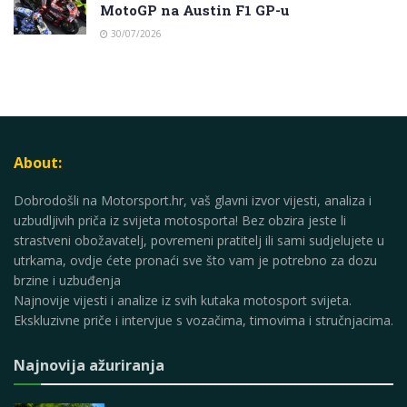
MotoGP na Austin F1 GP-u
30/07/2026
About:
Dobrodošli na Motorsport.hr, vaš glavni izvor vijesti, analiza i
uzbudljivih priča iz svijeta motosporta! Bez obzira jeste li
strastveni obožavatelj, povremeni pratitelj ili sami sudjelujete u
utrkama, ovdje ćete pronaći sve što vam je potrebno za dozu
brzine i uzbuđenja
Najnovije vijesti i analize iz svih kutaka motosport svijeta.
Ekskluzivne priče i intervjue s vozačima, timovima i stručnjacima.
Najnovija ažuriranja