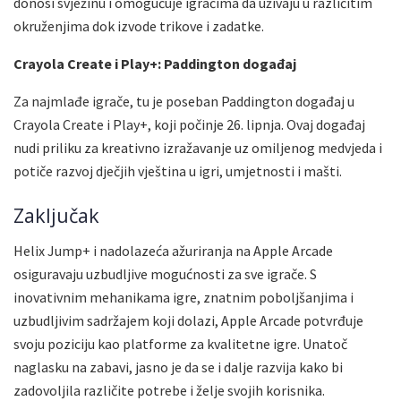
donosi svježinu i omogućuje igračima da uživaju u različitim
okruženjima dok izvode trikove i zadatke.
Crayola Create i Play+: Paddington događaj
Za najmlađe igrače, tu je poseban Paddington događaj u
Crayola Create i Play+, koji počinje 26. lipnja. Ovaj događaj
nudi priliku za kreativno izražavanje uz omiljenog medvjeda i
potiče razvoj dječjih vještina u igri, umjetnosti i mašti.
Zaključak
Helix Jump+ i nadolazeća ažuriranja na Apple Arcade
osiguravaju uzbudljive mogućnosti za sve igrače. S
inovativnim mehanikama igre, znatnim poboljšanjima i
uzbudljivim sadržajem koji dolazi, Apple Arcade potvrđuje
svoju poziciju kao platforme za kvalitetne igre. Unatoč
naglasku na zabavi, jasno je da se i dalje razvija kako bi
zadovoljila različite potrebe i želje svojih korisnika.