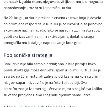
trenutak izgubio ritam, njegova dovitljivost mu je omogućila
napredovanje kroz brzu i dinamičnu utrku.
Na 20. krugu, utrku je prekidala crvena zastava koja je dovela
do promjene rasporeda, a Mueller je to iskoristio za ponovno
aktiviranje načina napada. Iako se našao na 11. mjestu zbog
gubitaka izazvanih ranijim aktivacijama, dodatna snaga
omogućila mu je daljnje napredovanje kroz grid.
Pobjednička strategija
Ova utrka nije bila samo o brzini; ona je bila primjer kako
prava strategija može donijeti uspjeh u Formuli E. Mueller je
završio na 10. mjestu, ali zahvaljujući kaznama koje su primili
njegovi suparnici, završio je na četvrtoj poziciji. Ova
transformacija iz desetog u četvrto mjesto naglašava koliko
su važne procjene rizika i nagrade tijekom same utrke.