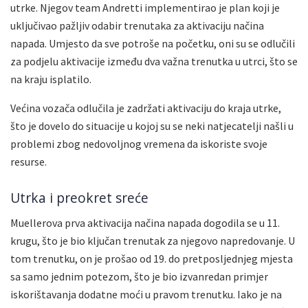
utrke. Njegov team Andretti implementirao je plan koji je
uključivao pažljiv odabir trenutaka za aktivaciju načina
napada. Umjesto da sve potroše na početku, oni su se odlučili
za podjelu aktivacije između dva važna trenutka u utrci, što se
na kraju isplatilo.
Većina vozača odlučila je zadržati aktivaciju do kraja utrke,
što je dovelo do situacije u kojoj su se neki natjecatelji našli u
problemi zbog nedovoljnog vremena da iskoriste svoje
resurse.
Utrka i preokret sreće
Muellerova prva aktivacija načina napada dogodila se u 11.
krugu, što je bio ključan trenutak za njegovo napredovanje. U
tom trenutku, on je prošao od 19. do pretposljednjeg mjesta
sa samo jednim potezom, što je bio izvanredan primjer
iskorištavanja dodatne moći u pravom trenutku. Iako je na