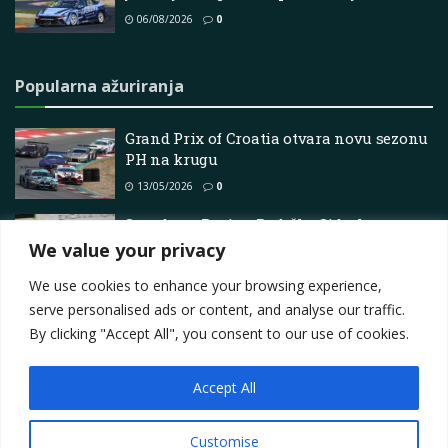
06/08/2026
0
Popularna ažuriranja
Grand Prix of Croatia otvara novu sezonu
PH na krugu
13/05/2026
0
Speedway Racing Podrška Sideshow na
Bend 500 Superautomobili
We value your privacy
27/06/2025
0
We use cookies to enhance your browsing experience,
serve personalised ads or content, and analyse our traffic.
By clicking "Accept All", you consent to our use of cookies.
Accept All
Impressum
About
Contact
Join Us
Privacy Policy
Terms
Marketing i oglašavanje
Customise