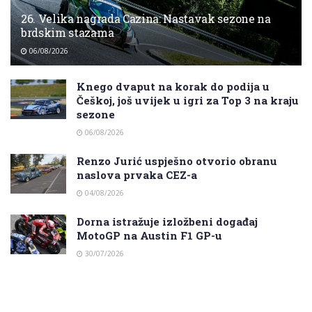
26. Velika nagrada Cazina: Nastavak sezone na
brdskim stazama
06/08/2026
Knego dvaput na korak do podija u
Češkoj, još uvijek u igri za Top 3 na kraju
sezone
06/08/2026
Renzo Jurić uspješno otvorio obranu
naslova prvaka CEZ-a
04/08/2026
Dorna istražuje izložbeni događaj
MotoGP na Austin F1 GP-u
30/07/2026