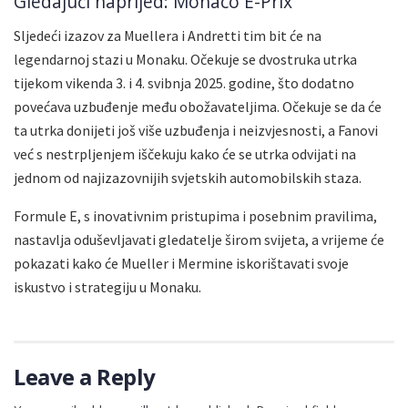
Gledajući naprijed: Monaco E-Prix
Sljedeći izazov za Muellera i Andretti tim bit će na
legendarnoj stazi u Monaku. Očekuje se dvostruka utrka
tijekom vikenda 3. i 4. svibnja 2025. godine, što dodatno
povećava uzbuđenje među obožavateljima. Očekuje se da će
ta utrka donijeti još više uzbuđenja i neizvjesnosti, a Fanovi
već s nestrpljenjem iščekuju kako će se utrka odvijati na
jednom od najizazovnijih svjetskih automobilskih staza.
Formule E, s inovativnim pristupima i posebnim pravilima,
nastavlja oduševljavati gledatelje širom svijeta, a vrijeme će
pokazati kako će Mueller i Mermine iskorištavati svoje
iskustvo i strategiju u Monaku.
Leave a Reply