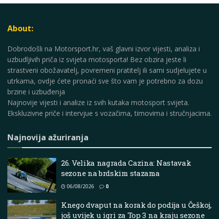
About:
Dobrodošli na Motorsport.hr, vaš glavni izvor vijesti, analiza i
uzbudljivih priča iz svijeta motosporta! Bez obzira jeste li
strastveni obožavatelj, povremeni pratitelj ili sami sudjelujete u
utrkama, ovdje ćete pronaći sve što vam je potrebno za dozu
brzine i uzbuđenja
Najnovije vijesti i analize iz svih kutaka motosport svijeta.
Ekskluzivne priče i intervjue s vozačima, timovima i stručnjacima.
Najnovija ažuriranja
26. Velika nagrada Cazina: Nastavak
sezone na brdskim stazama
06/08/2026
0
Knego dvaput na korak do podija u Češkoj,
još uvijek u igri za Top 3 na kraju sezone