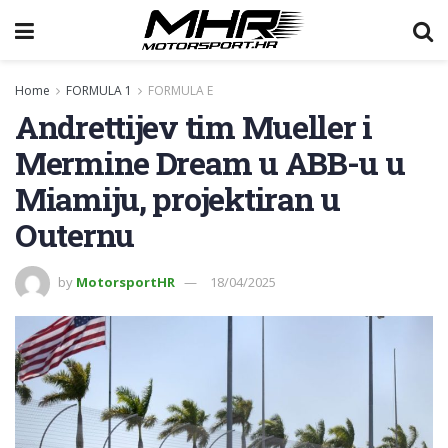
Home
FORMULA 1
FORMULA E
Andrettijev tim Mueller i
Mermine Dream u ABB-u u
Miamiju, projektiran u
Outernu
by
MotorsportHR
18/04/2025