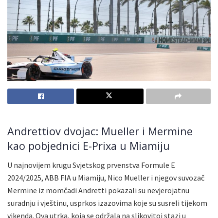
Andrettiov dvojac: Mueller i Mermine
kao pobjednici E-Prixa u Miamiju
U najnovijem krugu Svjetskog prvenstva Formule E
2024/2025, ABB FIA u Miamiju, Nico Mueller i njegov suvozač
Mermine iz momčadi Andretti pokazali su nevjerojatnu
suradnju i vještinu, usprkos izazovima koje su susreli tijekom
vikenda. Ova utrka, koja se održala na slikovitoj stazi u