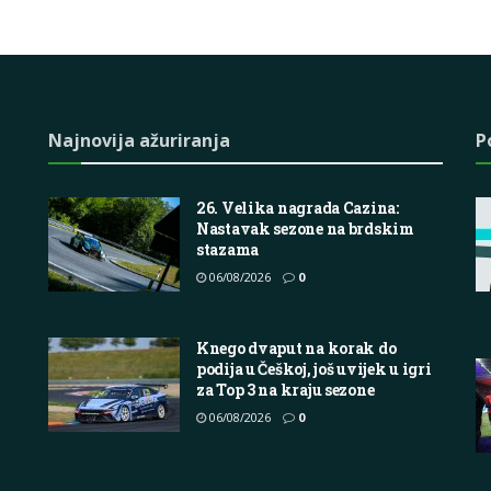
Najnovija ažuriranja
P
26. Velika nagrada Cazina:
Nastavak sezone na brdskim
stazama
06/08/2026
0
Knego dvaput na korak do
podija u Češkoj, još uvijek u igri
za Top 3 na kraju sezone
06/08/2026
0