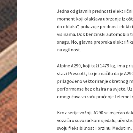
Jedna od glavnih prednosti električn
moment koji olakšava ubrzanje iz oštr
do oblaka”, pokazuje prednost elektri
visinama. Dok benzinski automobili t
snagu. No, glavna prepreka elektrifika
na agilnost.
Alpine A290, koji teži 1479 kg, ima p
stazi Prescott, to je značilo da je A2
prilagođeno vektoriranje okretnog m
performanse bez obzira na uvjete. Uz
omogućava vozaču praćenje telemetri
Kroz serije vožnji, A290 se osjećao 
vozača u suvozačkom sjedalu, učvrsti
svoju fleksibilnost i brzinu. Međutim,