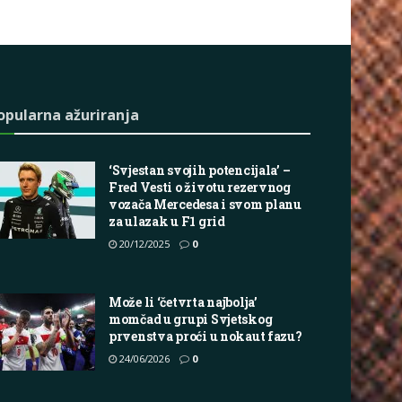
opularna ažuriranja
‘Svjestan svojih potencijala’ –
Fred Vesti o životu rezervnog
vozača Mercedesa i svom planu
za ulazak u F1 grid
20/12/2025
0
Može li ‘četvrta najbolja’
momčad u grupi Svjetskog
prvenstva proći u nokaut fazu?
24/06/2026
0