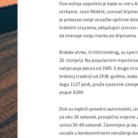
Ova vožnja započela je kada su me u 
utrkama. Jean Rédélé, osnivač Alpinea
je pokazao svoje vozačke vještine dok
brdskim stazama, uključujući izvrsno d
da imenuje svoju marku po Alpinama.
Brdske utrke, ili hillclimbing, su speci
20. stoljeća. Na popularnim mjestima
natjecanja datira od 1905. S druge str
brdskoj tradiciji od 1938. godine, kada
duga 1127 jardi, pruža izazovne zavoje
poput A290.
Dok su najbrži posebni automobili, iz
za oko 36 sekundi, prosječno vrijeme
iznosi 50-60 sekundi. Zanimljivo je da
vozače u konkurentnom okruženju bolj