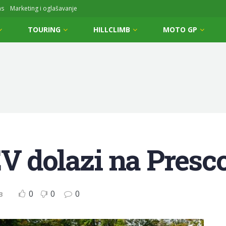
ms
Marketing i oglašavanje
TOURING
HILLCLIMB
MOTO GP
V dolazi na Presco
0
0
0
B