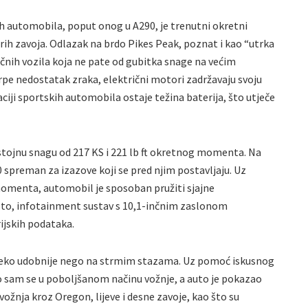
ih automobila, poput onog u A290, je trenutni okretni
ih zavoja. Odlazak na brdo Pikes Peak, poznat i kao “utrka
čnih vozila koja ne pate od gubitka snage na većim
rpe nedostatak zraka, električni motori zadržavaju svoju
ciji sportskih automobila ostaje težina baterija, što utječe
ristojnu snagu od 217 KS i 221 lb ft okretnog momenta. Na
90 spreman za izazove koji se pred njim postavljaju. Uz
omenta, automobil je sposoban pružiti sjajne
 to, infotainment sustav s 10,1-inčnim zaslonom
jskih podataka.
daleko udobnije nego na strmim stazama. Uz pomoć iskusnog
o sam se u poboljšanom načinu vožnje, a auto je pokazao
 vožnja kroz Oregon, lijeve i desne zavoje, kao što su