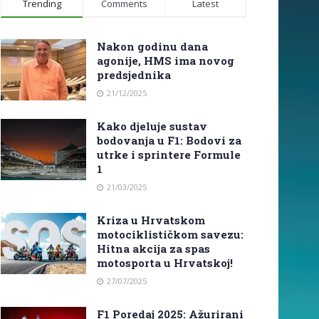
Trending
Comments
Latest
Nakon godinu dana
agonije, HMS ima novog
predsjednika
21/12/2025
Kako djeluje sustav
bodovanja u F1: Bodovi za
utrke i sprintere Formule
1
21/03/2025
Kriza u Hrvatskom
motociklističkom savezu:
Hitna akcija za spas
motosporta u Hrvatskoj!
27/07/2025
F1 Poredaj 2025: Ažurirani