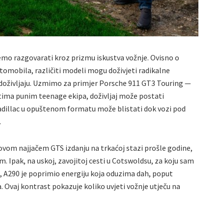
o razgovarati kroz prizmu iskustva vožnje. Ovisno o
tomobila, različiti modeli mogu doživjeti radikalne
oživljaju. Uzmimo za primjer Porsche 911 GT3 Touring —
tima punim teenage ekipa, doživljaj može postati
adillac u opuštenom formatu može blistati dok vozi pod
.
ovom najjačem GTS izdanju na trkaćoj stazi prošle godine,
Ipak, na uskoj, zavojitoj cesti u Cotswoldsu, za koju sam
l, A290 je poprimio energiju koja oduzima dah, poput
 Ovaj kontrast pokazuje koliko uvjeti vožnje utječu na