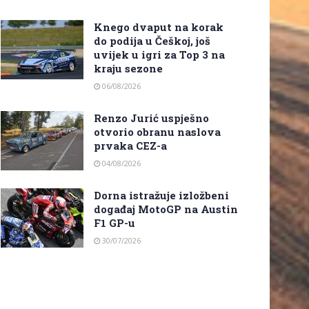
Knego dvaput na korak
do podija u Češkoj, još
uvijek u igri za Top 3 na
kraju sezone
06/08/2026
Renzo Jurić uspješno
otvorio obranu naslova
prvaka CEZ-a
04/08/2026
Dorna istražuje izložbeni
događaj MotoGP na Austin
F1 GP-u
30/07/2026