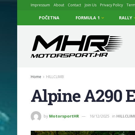
Impressum
About
Contact
Join Us
Privacy Policy
Ter
POČETNA
FORMULA 1
RALLY
Home
HILLCLIMB
Alpine A290 E
by
MotorsportHR
16/12/2025
in
HILLCLIM