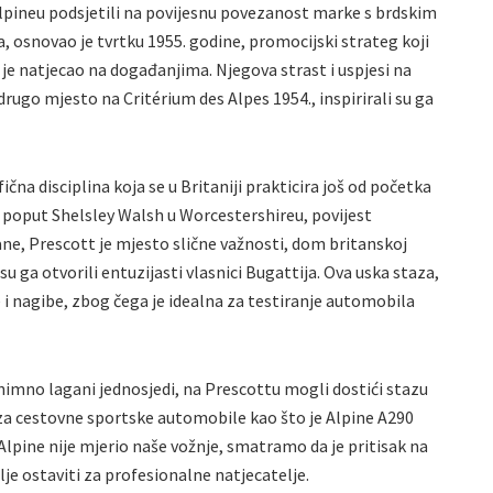
Alpineu podsjetili na povijesnu povezanost marke s brdskim
, osnovao je tvrtku 1955. godine, promocijski strateg koji
 je natjecao na događanjima. Njegova strast i uspjesi na
rugo mjesto na Critérium des Alpes 1954., inspirirali su ga
fična disciplina koja se u Britaniji prakticira još od početka
 poput Shelsley Walsh u Worcestershireu, povijest
ane, Prescott je mjesto slične važnosti, dom britanskoj
 su ga otvorili entuzijasti vlasnici Bugattija. Ova uska staza,
 i nagibe, zbog čega je idealna za testiranje automobila
nimno lagani jednosjedi, na Prescottu mogli dostići stazu
 za cestovne sportske automobile kao što je Alpine A290
 Alpine nije mjerio naše vožnje, smatramo da je pritisak na
e ostaviti za profesionalne natjecatelje.