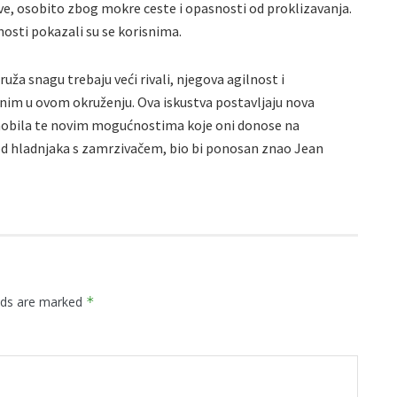
ove, osobito zbog mokre ceste i opasnosti od proklizavanja.
nosti pokazali su se korisnima.
uža snagu trebaju veći rivali, njegova agilnost i
nim u ovom okruženju. Ova iskustva postavljaju nova
omobila te novim mogućnostima koje oni donose na
od hladnjaka s zamrzivačem, bio bi ponosan znao Jean
elds are marked
*