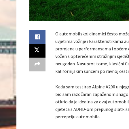
O
automobilskoj dinamici često možem
uvjetima vožnje i karakteristikama au
promjene u performansama i općem d
vožen s opterećenim stražnjim sjediš
neugodan. Nasuprot tome, klasični C
kalifornijskim suncem po ravnoj cesti
Kada sam testirao Alpine A290 u njeg
bio sam razočaran zapaženom snagom. 
otkrio da je idealna za ovaj automobi
djeteta s ADHD-om prepunog slatkiša.
percepciju automobila.